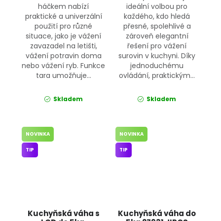
háčkem nabízí
ideální volbou pro
praktické a univerzální
každého, kdo hledá
použití pro různé
přesné, spolehlivé a
situace, jako je vážení
zároveň elegantní
zavazadel na letišti,
řešení pro vážení
vážení potravin doma
surovin v kuchyni. Díky
nebo vážení ryb. Funkce
jednoduchému
tara umožňuje...
ovládání, praktickým...
Skladem
Skladem
NOVINKA
NOVINKA
TIP
TIP
Kuchyňská váha s
Kuchyňská váha do