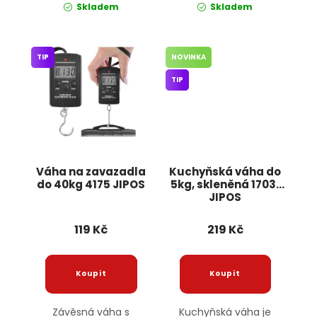
Skladem
Skladem
TIP
NOVINKA
TIP
Váha na zavazadla
Kuchyňská váha do
do 40kg 4175 JIPOS
5kg, skleněná 17031
JIPOS
119 Kč
219 Kč
Závěsná váha s
Kuchyňská váha je