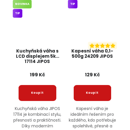
NOVINKA
TIP
TIP
Kuchyňská váha s
Kapesní váha 0,1-
LCD displejem 5kg
500g 24209 JIPOS
17114 JIPOS
199 Kč
129 Kč
Kuchyňská váha JIPOS
Kapesní váha je
17114 je kombinací stylu,
ideálním řešením pro
přesnosti a praktičnosti.
každého, kdo potřebuje
Díky moderním
spolehlivé, přesné a