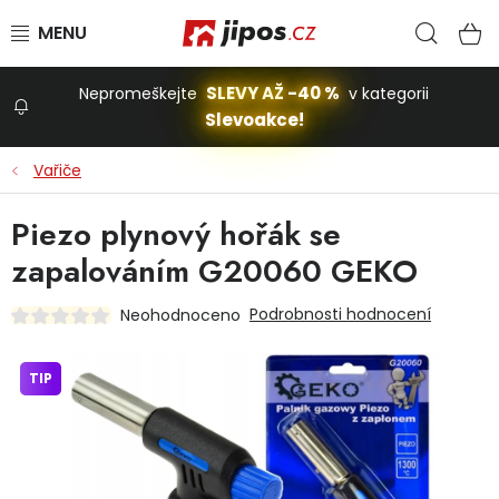
Přejít na obsah
Hled
N
SLEVY AŽ -40 %
Nepromeškejte
v kategorii
Slevoakce!
Slevoakce
Vařiče
Zahrada
Piezo plynový hořák se
zapalováním G20060 GEKO
Stavba a dům
Podrobnosti hodnocení
Neohodnoceno
Dílna
TIP
Domácnost