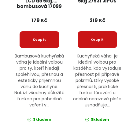
LCD do 5kg,
5kg 27931 JIPOS
bambusová 17099
JIPOS
179 Kč
219 Kč
Bambusová kuchyňská
Kuchyňská váha je
váha je ideální volbou
ideální volbou pro
pro ty, kteří hledají
každého, kdo vyžaduje
spolehlivou, přesnou a
přesnost při přípravě
esteticky příjemnou
pokrmů. Díky vysoké
váhu do kuchyně.
přesnosti, praktické
Nabízí všechny důležité
funkci tárování a
funkce pro pohodlné
odolné nerezové ploše
vaření v...
usnadňuje...
Skladem
Skladem