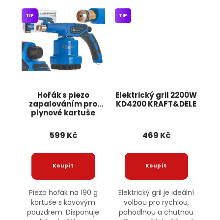
TIP
TIP
Hořák s piezo
Elektrický gril 2200W
zapalováním pro
KD4200 KRAFT&DELE
plynové kartuše
190g G20079 GEKO
599 Kč
469 Kč
Piezo hořák na 190 g
Elektrický gril je ideální
kartuše s kovovým
volbou pro rychlou,
pouzdrem. Disponuje
pohodlnou a chutnou