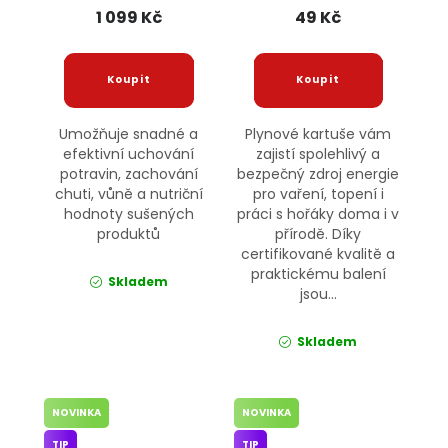
1 099 Kč
49 Kč
Umožňuje snadné a
Plynové kartuše vám
efektivní uchování
zajistí spolehlivý a
potravin, zachování
bezpečný zdroj energie
chuti, vůně a nutriční
pro vaření, topení i
hodnoty sušených
práci s hořáky doma i v
produktů
přírodě. Díky
certifikované kvalitě a
praktickému balení
Skladem
jsou...
Skladem
NOVINKA
NOVINKA
TIP
TIP