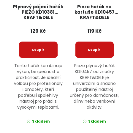
Plynový pájecí hořák
Piezo hořák na
PIEZO KD10381
kartuše KD10457
KRAFT&DELE
KRAFT&DELE
129 Kč
119 Kč
Tento hořák kombinuje
Piezo plynový hořák
výkon, bezpečnost a
KD10457 od značky
praktičnost. Je ideální
KRAFT&DELE je
volbou pro profesionály
univerzální a snadno
i amatéry, kteří
použitelný nástroj
potřebují spolehlivý
určený pro domácnosti,
nástroj pro práci s
dílny nebo venkovní
vysokými teplotami.
aktivity.
Skladem
Skladem