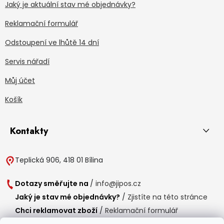
Jaký je aktuální stav mé objednávky?
Reklamační formulář
Odstoupení ve lhůtě 14 dní
Servis nářadí
Můj účet
Košík
Kontakty
Teplická 906, 418 01 Bílina
Dotazy směřujte na
/
info@jipos.cz
Jaký je stav mé objednávky?
/
Zjistíte na této stránce
Chci reklamovat zboží
/
Reklamační formulář
Chci vrátit zboží do 14 dní
/
Formulář pro vrácení zboží