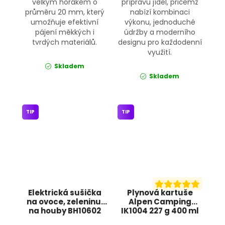
velkým hořákem o
přípravu jídel, přičemž
průměru 20 mm, který
nabízí kombinaci
umožňuje efektivní
výkonu, jednoduché
pájení měkkých i
údržby a moderního
tvrdých materiálů.
designu pro každodenní
využití.
Skladem
Skladem
TIP
TIP
Elektrická sušička
Plynová kartuše
na ovoce, zeleninu,
Alpen Camping
na houby BH10602
IK1004 227 g 400 ml
BASS
POWERMAT