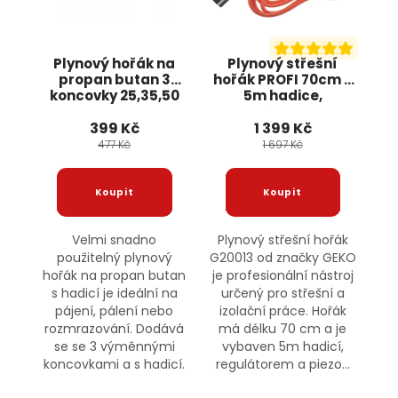
Plynový hořák na
Plynový střešní
propan butan 3
hořák PROFI 70cm +
koncovky 25,35,50
5m hadice,
mm 1,5m hadice
regulátor a piezo
399 Kč
1 399 Kč
KD10302 KRAFT&DELE
zapalování G20013
GEKO
477 Kč
1 697 Kč
Velmi snadno
Plynový střešní hořák
použitelný plynový
G20013 od značky GEKO
hořák na propan butan
je profesionální nástroj
s hadicí je ideální na
určený pro střešní a
pájení, pálení nebo
izolační práce. Hořák
rozmrazování. Dodává
má délku 70 cm a je
se se 3 výměnnými
vybaven 5m hadicí,
koncovkami a s hadicí.
regulátorem a piezo...