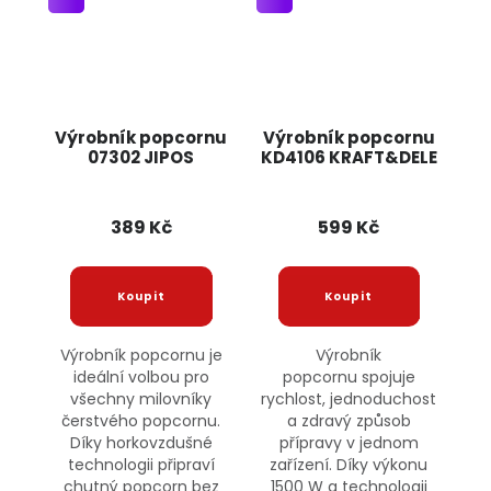
Výrobník popcornu
Výrobník popcornu
07302 JIPOS
KD4106 KRAFT&DELE
389 Kč
599 Kč
Výrobník popcornu je
Výrobník
ideální volbou pro
popcornu spojuje
všechny milovníky
rychlost, jednoduchost
čerstvého popcornu.
a zdravý způsob
Díky horkovzdušné
přípravy v jednom
technologii připraví
zařízení. Díky výkonu
chutný popcorn bez
1500 W a technologii