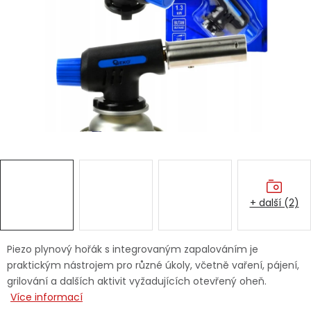
Dětská hřiště
Autodoplňky
Vánoce
Ochranné pomůcky
Fotovoltaika
+ další (2)
Výprodej
Značky
Piezo plynový hořák s integrovaným zapalováním je
praktickým nástrojem pro různé úkoly, včetně vaření, pájení,
grilování a dalších aktivit vyžadujících otevřený oheň.
Více informací