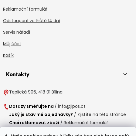
Reklamační formulář
Odstoupení ve lhůtě 14 dní
Servis nářadí
Můj účet
Košík
Kontakty
Teplická 906, 418 01 Bílina
Dotazy směřujte na
/
info@jipos.cz
Jaký je stav mé objednávky?
/
Zjistíte na této stránce
Chci reklamovat zboží
/
Reklamační formulář
Chci vrátit zboží do 14 dní
/
Formulář pro vrácení zboží