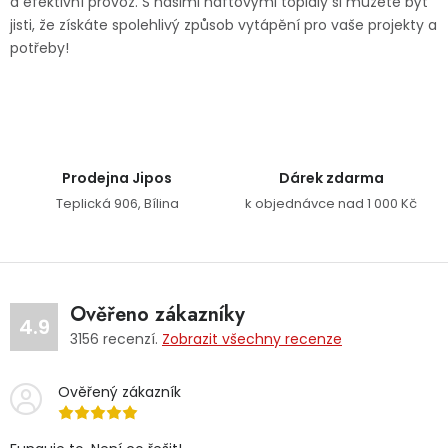
a efektivní provoz. S našimi naftovými topidly si můžete být
jisti, že získáte spolehlivý způsob vytápění pro vaše projekty a
Jaký je aktuální stav mé objednávky?
potřeby!
Velkoobchodní spolupráce (B2B)
Prodejna nářadí
Servis nářadí
Hodnocení obchodu
Doprava a platba
Váš zákaznický účet
Kontakt
Prodejna Jipos
Dárek zdarma
Teplická 906, Bílina
k objednávce nad 1 000 Kč
PODPORA
Reklamační formulář
Odstoupení ve lhůtě 14 dní
Ověřeno zákazníky
4.9
3156
recenzí.
Zobrazit všechny recenze
Obchodní podmínky
Reklamační řád
Ověřený zákazník
Podmínky ochrany osobních údajů