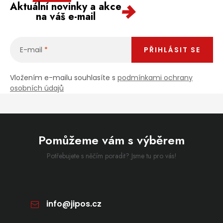
Aktuální novinky a akce
na váš e-mail
E-mail
PŘIHLÁSIT SE
Vložením e-mailu souhlasíte s
podmínkami ochrany
osobních údajů
Pomůžeme vám s výběrem
Potřebujete s něčím poradit? Jsme tu pro vás!
info
@
jipos.cz