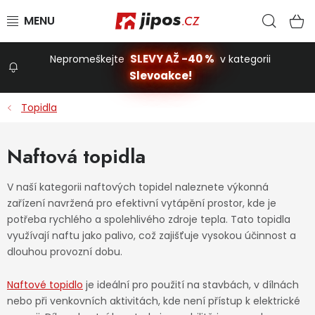
Přejít na obsah
Hled
N
SLEVY AŽ -40 %
Nepromeškejte
v kategorii
Slevoakce!
Slevoakce
Topidla
Zahrada
Naftová topidla
Stavba a dům
V naší kategorii naftových topidel naleznete výkonná
zařízení navržená pro efektivní vytápění prostor, kde je
potřeba rychlého a spolehlivého zdroje tepla. Tato topidla
Dílna
využívají naftu jako palivo, což zajišťuje vysokou účinnost a
dlouhou provozní dobu.
Domácnost
Naftové topidlo
je ideální pro použití na stavbách, v dílnách
nebo při venkovních aktivitách, kde není přístup k elektrické