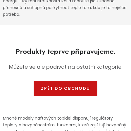
energii. Díky robustní konstrukci a mobilitě jsou snadno
Dětská hřiště
přenosná a schopná poskytnout teplo tam, kde je to nejvíce
potřeba.
Autodoplňky
Vánoce
Produkty teprve připravujeme.
Ochranné pomůcky
Můžete se ale podívat na ostatní kategorie.
Fotovoltaika
Výprodej
ZPĚT DO OBCHODU
Značky
Mnohé modely naftových topidel disponují regulátory
teploty a bezpečnostními funkcemi, které zajišťují bezpečný