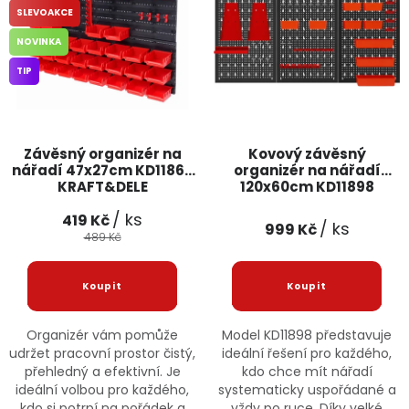
SLEVOAKCE
Jaký je aktuální stav mé objednávky?
NOVINKA
Velkoobchodní spolupráce (B2B)
Prodejna nářadí
TIP
Servis nářadí
Hodnocení obchodu
Závěsný organizér na
Kovový závěsný
Doprava a platba
Váš zákaznický účet
Kontakt
nářadí 47x27cm KD11862
organizér na nářadí
KRAFT&DELE
120x60cm KD11898
KRAFT&DELE
PODPORA
/ ks
419 Kč
/ ks
999 Kč
489 Kč
Reklamační formulář
Odstoupení ve lhůtě 14 dní
Obchodní podmínky
Reklamační řád
Organizér vám pomůže
Model KD11898 představuje
udržet pracovní prostor čistý,
ideální řešení pro každého,
Podmínky ochrany osobních údajů
přehledný a efektivní. Je
kdo chce mít nářadí
ideální volbou pro každého,
systematicky uspořádané a
kdo si potrpí na pořádek a
vždy po ruce. Díky velké