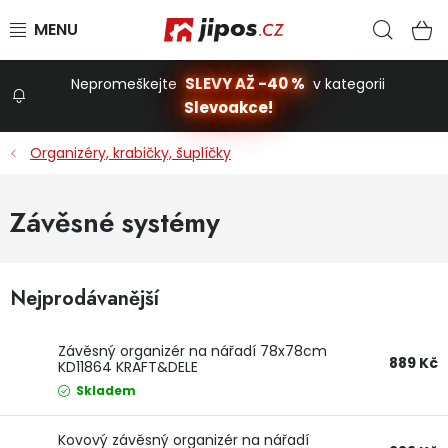
Přejít na obsah
Hled
N
SLEVY AŽ -40 %
Nepromeškejte
v kategorii
Slevoakce!
Slevoakce
Organizéry, krabičky, šuplíčky
Zahrada
Závěsné systémy
Stavba a dům
Nejprodávanější
Dílna
Závěsný organizér na nářadí 78x78cm
889 Kč
KD11864 KRAFT&DELE
Domácnost
Skladem
Kovový závěsný organizér na nářadí