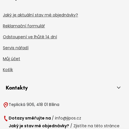
Jaký je aktuální stav mé objednávky?
Reklamační formulář
Odstoupení ve lhůtě 14 dní
Servis nářadí
Můj účet
Košík
Kontakty
Teplická 906, 418 01 Bílina
Dotazy směřujte na
/
info@jipos.cz
Jaký je stav mé objednávky?
/
Zjistíte na této stránce