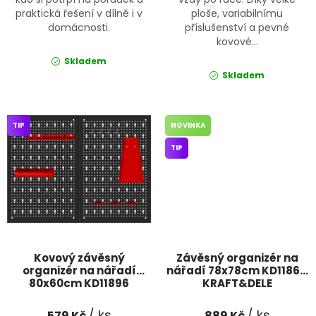
praktická řešení v dílně i v
ploše, variabilnímu
domácnosti.
příslušenství a pevné
kovové...
Skladem
Skladem
TIP
NOVINKA
TIP
Kovový závěsný
Závěsný organizér na
organizér na nářadí
nářadí 78x78cm KD11864
80x60cm KD11896
KRAFT&DELE
KRAFT&DELE
/ ks
/ ks
579 Kč
889 Kč