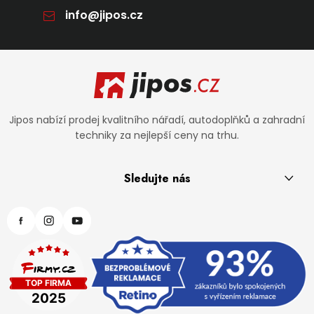
info
@
jipos.cz
Zápatí
Jipos nabízí prodej kvalitního nářadí, autodoplňků a zahradní
techniky za nejlepší ceny na trhu.
Sledujte nás