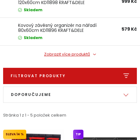
999 Kč
120x60cm KD11898 KRAFT&DELE
Dětská hřiště
Skladem
Autodoplňky
Kovový závěsný organizér na nářadí
579 Kč
80x60cm KD11896 KRAFT&DELE
Skladem
Vánoce
Zobrazit více produktů
Ochranné pomůcky
FILTROVAT PRODUKTY
Fotovoltaika
Výpis produktů
Řazení produktů
Výprodej
DOPORUČUJEME
Značky
Stránka
1
z
1
-
5
položek celkem
14 %
TIP