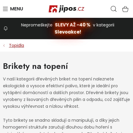
Přejít na obsah
Hled
N
SLEVY AŽ -40 %
Nepromeškejte
v kategorii
Slevoakce!
Slevoakce
Topidla
Zahrada
Brikety na topení
Stavba a dům
V naší kategorii dřevěných briket na topení naleznete
ekologické a vysoce efektivní palivo, které je ideální pro
vytápění domácností a dalších prostor. Dřevěné brikety jsou
Dílna
vyrobeny z lisovaných dřevěných pilin a odpadu, což zajišťuje
vysokou výhřevnost a nízkou vlhkost.
Domácnost
Tyto brikety se snadno skladují a manipulují, a díky jejich
homogenní struktuře zaručují dlouhou dobu hoření s