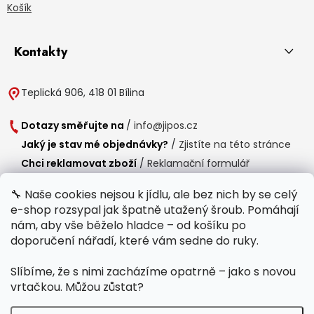
Košík
Kontakty
Teplická 906, 418 01 Bílina
Dotazy směřujte na
/
info@jipos.cz
Jaký je stav mé objednávky?
/
Zjistíte na této stránce
Chci reklamovat zboží
/
Reklamační formulář
Chci vrátit zboží do 14 dní
/
Formulář pro vrácení zboží
🔧 Naše cookies nejsou k jídlu, ale bez nich by se celý
e-shop rozsypal jak špatně utažený šroub. Pomáhají
Provozní doba
nám, aby vše běželo hladce – od košíku po
Po-Čt /
8:00 - 15:00
doporučení nářadí, které vám sedne do ruky.
Pá /
7:30 - 14:30
Slíbíme, že s nimi zacházíme opatrně – jako s novou
Polední přestávka /
11:00 - 11:30
vrtačkou. Můžou zůstat?