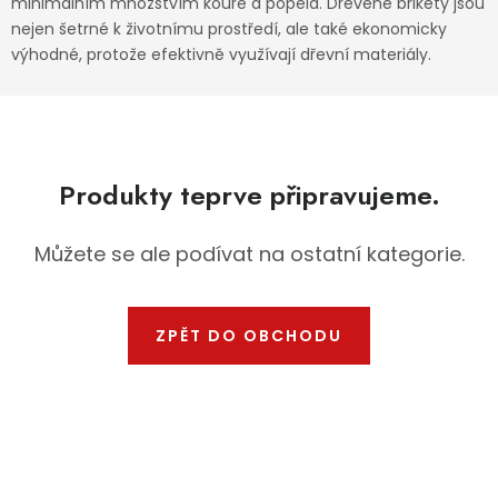
minimálním množstvím kouře a popela. Dřevěné brikety jsou
Dětská hřiště
nejen šetrné k životnímu prostředí, ale také ekonomicky
výhodné, protože efektivně využívají dřevní materiály.
Autodoplňky
Vánoce
Produkty teprve připravujeme.
Ochranné pomůcky
Můžete se ale podívat na ostatní kategorie.
Fotovoltaika
Výprodej
ZPĚT DO OBCHODU
Značky