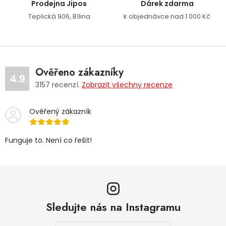
Prodejna Jipos
Dárek zdarma
Jaký je aktuální stav mé objednávky?
Teplická 906, Bílina
k objednávce nad 1 000 Kč
Velkoobchodní spolupráce (B2B)
Prodejna nářadí
Servis nářadí
Hodnocení obchodu
Ověřeno zákazníky
4.9
3157
recenzí.
Zobrazit všechny recenze
Doprava a platba
Váš zákaznický účet
Kontakt
Ověřený zákazník
PODPORA
Funguje to. Není co řešit!
Reklamační formulář
Odstoupení ve lhůtě 14 dní
Obchodní podmínky
Reklamační řád
Podmínky ochrany osobních údajů
Sledujte nás na Instagramu