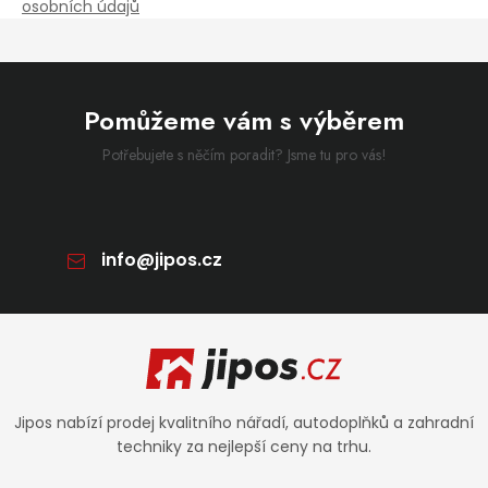
osobních údajů
Pomůžeme vám s výběrem
Potřebujete s něčím poradit? Jsme tu pro vás!
info
@
jipos.cz
Zápatí
Jipos nabízí prodej kvalitního nářadí, autodoplňků a zahradní
techniky za nejlepší ceny na trhu.