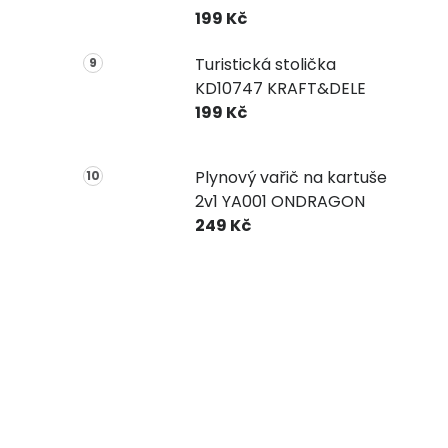
199 Kč
Turistická stolička
KD10747 KRAFT&DELE
199 Kč
Plynový vařič na kartuše
2v1 YA001 ONDRAGON
249 Kč