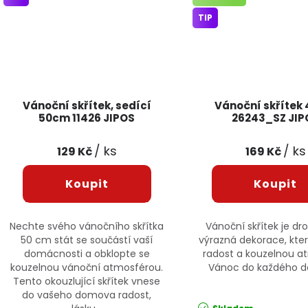
TIP
Vánoční skřítek, sedící
Vánoční skřítek
50cm 11426 JIPOS
26243_SZ JIP
/ ks
/ ks
129 Kč
169 Kč
Nechte svého vánočního skřítka
Vánoční skřítek je dr
50 cm stát se součástí vaší
výrazná dekorace, kter
domácnosti a obklopte se
radost a kouzelnou a
kouzelnou vánoční atmosférou.
Vánoc do každého 
Tento okouzlující skřítek vnese
do vašeho domova radost,