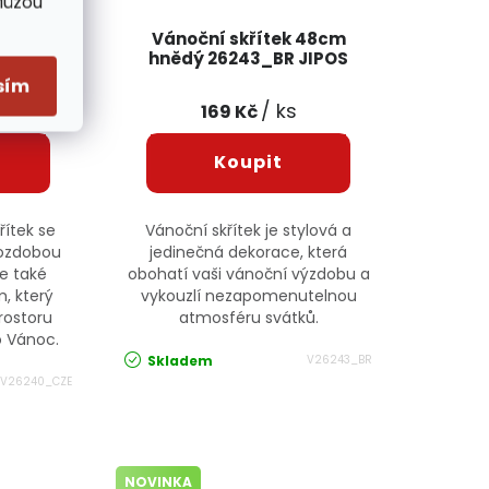
Můžou
 38cm
Vánoční skřítek 48cm
hnědý 26243_BR JIPOS
sím
/ ks
169 Kč
řítek se
Vánoční skřítek je stylová a
 ozdobou
jedinečná dekorace, která
e také
obohatí vaši vánoční výzdobu a
, který
vykouzlí nezapomenutelnou
rostoru
atmosféru svátků.
o Vánoc.
Skladem
V26243_BR
V26240_CZE
NOVINKA