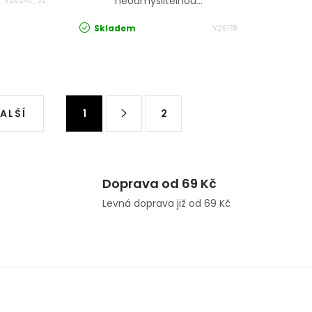
neodmyslitelnou...
V26243_SZ
Skladem
V26178
Stránkování
DALŠÍ
1
2
Doprava od 69 Kč
Levná doprava již od 69 Kč