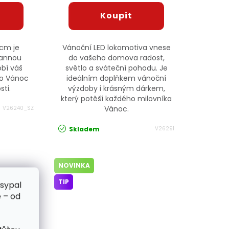
 cm je
Vánoční LED lokomotiva vnese
rannou
do vašeho domova radost,
obí váš
světlo a sváteční pohodu. Je
lo Vánoc
ideálním doplňkem vánoční
ti.
výzdoby i krásným dárkem,
který potěší každého milovníka
Vánoc.
V26240_SZ
Skladem
V26291
NOVINKA
TIP
zsypal
 – od