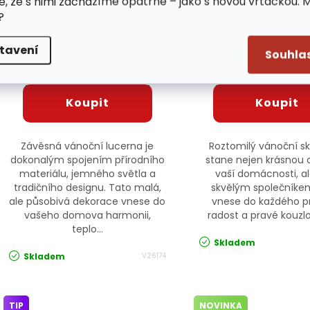
e, že s nimi zacházíme opatrně – jako s novou vrtačkou. 
?
Závěsná vánoční lucerna
Vánoční skřítek
26174 JIPOS
26240_CZE
tavení
Souhla
/ ks
/ ks
59 Kč
189 Kč
Závěsná vánoční lucerna je
Roztomilý vánoční sk
dokonalým spojením přírodního
stane nejen krásnou
materiálu, jemného světla a
vaší domácnosti, al
tradičního designu. Tato malá,
skvělým společníkem
ale působivá dekorace vnese do
vnese do každého p
vašeho domova harmonii,
radost a pravé kouzl
teplo...
Skladem
Skladem
V26174
TIP
NOVINKA