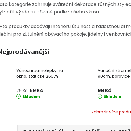
ato kategorie zahrnuje sváteční dekorace různých stylec
ytvořit výzdobu přesně podle vašeho vkusu.
yto produkty dodávají interiéru útulnost a radostnou atmo
deální pro zútulnění obývacího pokoje, jídelny i venkovníc
Nejprodávanější
Vánoční samolepky na
Vánoční strome
okna, statické 26079
90cm, borovice
JIPOS
JIPOS
59 Kč
99 Kč
79 Kč
Skladem
Skladem
Zobrazit více prod
Řazení produktů