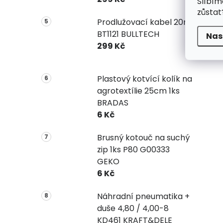
Slíbím
zůstat
Prodlužovací kabel 20m
BT1121 BULLTECH
Nas
299 Kč
Plastový kotvící kolík na
agrotextílie 25cm 1ks
BRADAS
6 Kč
Brusný kotouč na suchý
zip 1ks P80 G00333
GEKO
6 Kč
Náhradní pneumatika +
duše 4,80 / 4,00-8
KD461 KRAFT&DELE