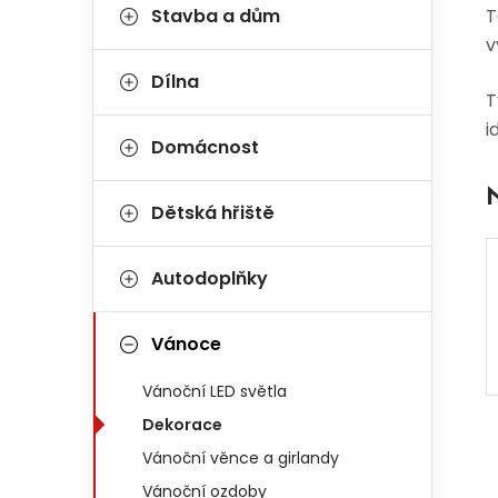
Stavba a dům
T
v
Dílna
T
i
Domácnost
Dětská hřiště
Autodoplňky
Vánoce
Vánoční LED světla
Dekorace
Vánoční věnce a girlandy
Vánoční ozdoby