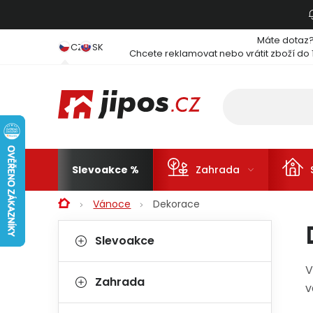
Přejít na obsah
Máte dotaz
CZ
SK
Chcete reklamovat nebo vrátit zboží do 
Slevoakce
Zahrada
Domů
Vánoce
Dekorace
Postranní panel
Kategorie
Přeskočit kategorie
Slevoakce
V
Zahrada
v