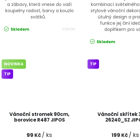
a zábavy, která vnese do vaší
kombinací světelného
koupelny radost, barvy a kouzlo
stylové vánoční dekor
svátků.
útulný design a pra
funkce jej činí ide
doplňkem pro váš
Skladem
V26094
Skladem
NOVINKA
TIP
TIP
Vánoční stromek 90cm,
Vánoční skřítek
borovice R487 JIPOS
26240_SZ JIP
/ ks
/ ks
99 Kč
199 Kč