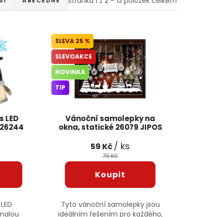
Stránka
1
z
2
-
13
položek celkem
ŠÍ
ABECEDNĚ
25 %
SLEVOAKCE
NOVINKA
TIP
s LED
Vánoční samolepky na
 26244
okna, statické 26079 JIPOS
/ ks
59 Kč
79 Kč
 LED
Tyto vánoční samolepky jsou
onalou
ideálním řešením pro každého,