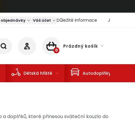
Důležité informace
Jaký je aktu
 objednávky
Váš účet
Prázdný košík
NÁKUPNÍ KOŠÍK
Dětská hřiště
Autodoplňky
b a doplňků, které přinesou sváteční kouzlo do