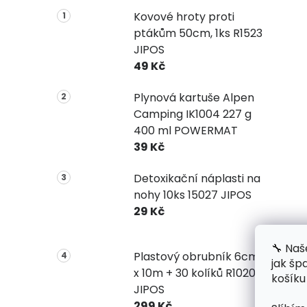
Kovové hroty proti
ptákům 50cm, 1ks R1523
JIPOS
49 Kč
Plynová kartuše Alpen
Camping IK1004 227 g
400 ml POWERMAT
39 Kč
Detoxikační náplasti na
nohy 10ks 15027 JIPOS
29 Kč
🔧 Naš
Plastový obrubník 6cm
jak šp
x 10m + 30 kolíků R1020
košíku
JIPOS
299 Kč