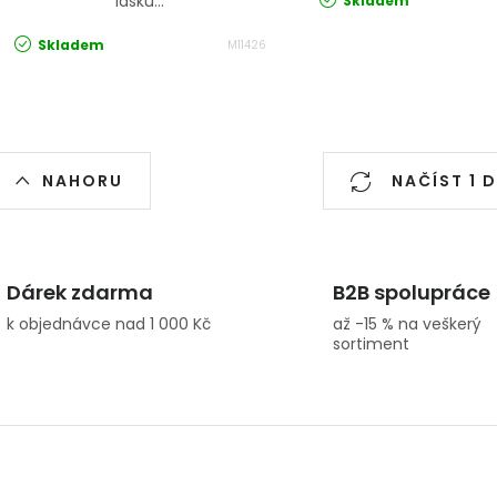
lásku...
Skladem
Skladem
M11426
Ovládací prvky výpisu
NAHORU
NAČÍST 1 
Dárek zdarma
B2B spolupráce
k objednávce nad 1 000 Kč
až -15 % na veškerý
sortiment