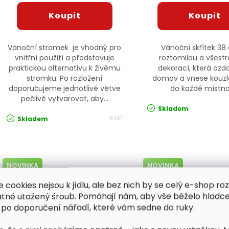
Vánoční stromek je vhodný pro
Vánoční skřítek 38
vnitřní použití a představuje
roztomilou a všest
praktickou alternativu k živému
dekorací, která ozd
stromku. Po rozložení
domov a vnese kouz
doporučujeme jednotlivé větve
do každé místnos
pečlivě vytvarovat, aby...
Skladem
Skladem
R487
NOVINKA
NOVINKA
TIP
TIP
e cookies nejsou k jídlu, ale bez nich by se celý e-shop ro
atně utažený šroub. Pomáhají nám, aby vše běželo hladce
 po doporučení nářadí, které vám sedne do ruky.