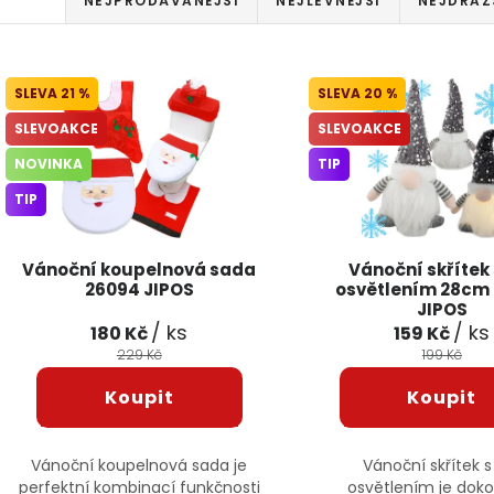
NEJPRODÁVANĚJŠÍ
NEJLEVNĚJŠÍ
NEJDRAŽ
Výpis produktů
21 %
20 %
SLEVOAKCE
SLEVOAKCE
NOVINKA
TIP
TIP
Vánoční koupelnová sada
Vánoční skřítek 
26094 JIPOS
osvětlením 28cm
JIPOS
/ ks
/ ks
180 Kč
159 Kč
229 Kč
199 Kč
Vánoční koupelnová sada je
Vánoční skřítek s
perfektní kombinací funkčnosti
osvětlením je dok