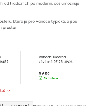
h, od tradičních po moderní, což umožňuje
sféru, která je pro Vánoce typická, a jsou
h prostor.
k
Vánoční lucerna,
 R487
závěsná 26178 JIPOS
99 Kč
Skladem
uktů