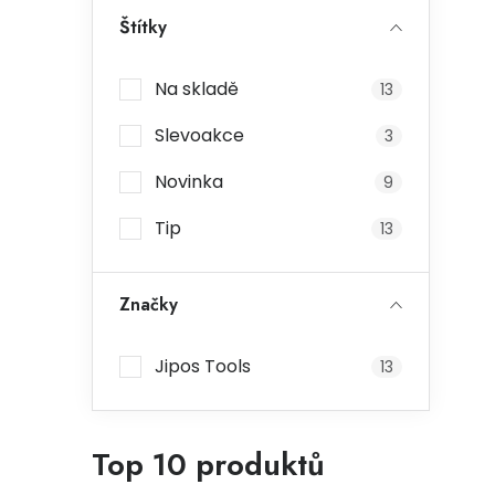
Štítky
Na skladě
13
Slevoakce
3
Novinka
9
Tip
13
Značky
Jipos Tools
13
Top 10 produktů