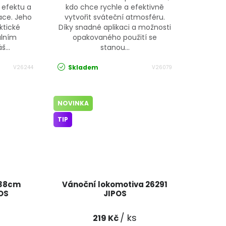
 efektu a
kdo chce rychle a efektivně
ace. Jeho
vytvořit sváteční atmosféru.
ktické
Díky snadné aplikaci a možnosti
álním
opakovaného použití se
...
stanou...
Skladem
V26244
V26079
NOVINKA
TIP
 38cm
Vánoční lokomotiva 26291
OS
JIPOS
/ ks
219 Kč