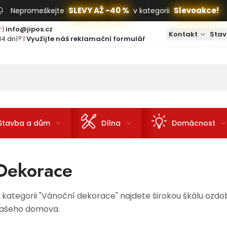
SLEVY AŽ -40 %
Slevoakce!
Nepromeškejte
v kategorii
?
|
info@jipos.cz
Kontakt
Stav
14 dní?
|
Využijte náš reklamační formulář
Stavba a dům
Dílna
Domácnost
Dekorace
 kategorii "Vánoční dekorace" najdete širokou škálu ozdo
ašeho domova.