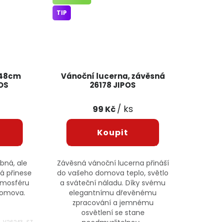
TIP
 48cm
Vánoční lucerna, závěsná
OS
26178 JIPOS
/ ks
99 Kč
obná, ale
Závěsná vánoční lucerna přináší
á přinese
do vašeho domova teplo, světlo
tmosféru
a sváteční náladu. Díky svému
domova.
elegantnímu dřevěnému
zpracování a jemnému
osvětlení se stane