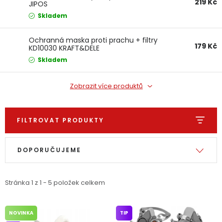
219 Kč
JIPOS
Dětská hřiště
Skladem
Autodoplňky
Ochranná maska proti prachu + filtry
179 Kč
KD10030 KRAFT&DELE
Skladem
Vánoce
Zobrazit více produktů
Ochranné pomůcky
FILTROVAT PRODUKTY
Fotovoltaika
Výpis produktů
Řazení produktů
Výprodej
DOPORUČUJEME
Značky
Stránka
1
z
1
-
5
položek celkem
NOVINKA
TIP