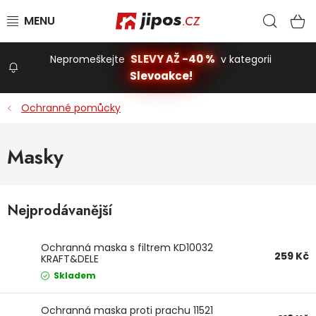
Přejít na obsah
Hled
N
SLEVY AŽ -40 %
Nepromeškejte
v kategorii
Slevoakce!
Slevoakce
Ochranné pomůcky
Zahrada
Masky
Stavba a dům
Nejprodávanější
Dílna
Ochranná maska s filtrem KD10032
259 Kč
KRAFT&DELE
Domácnost
Skladem
Ochranná maska proti prachu 11521