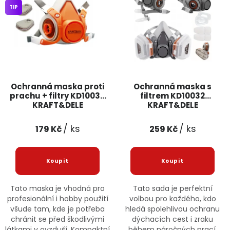
TIP
Jaký je aktuální stav mé objednávky?
Velkoobchodní spolupráce (B2B)
Prodejna nářadí
Servis nářadí
Hodnocení obchodu
Ochranná maska proti
Ochranná maska s
Doprava a platba
Váš zákaznický účet
Kontakt
prachu + filtry KD10030
filtrem KD10032
KRAFT&DELE
KRAFT&DELE
PODPORA
/ ks
/ ks
179 Kč
259 Kč
Reklamační formulář
Odstoupení ve lhůtě 14 dní
Obchodní podmínky
Reklamační řád
Tato maska je vhodná pro
Tato sada je perfektní
profesionální i hobby použití
volbou pro každého, kdo
Podmínky ochrany osobních údajů
všude tam, kde je potřeba
hledá spolehlivou ochranu
chránit se před škodlivými
dýchacích cest i zraku
látkami v ovzduší. Kompaktní
během náročných prací.