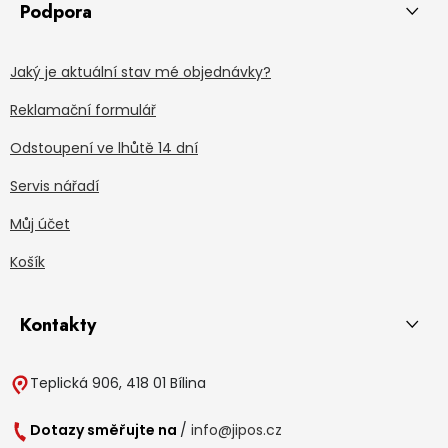
Podpora
Jaký je aktuální stav mé objednávky?
Reklamační formulář
Odstoupení ve lhůtě 14 dní
Servis nářadí
Můj účet
Košík
Kontakty
Teplická 906, 418 01 Bílina
Dotazy směřujte na
/
info@jipos.cz