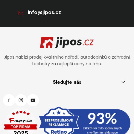
info
@
jipos.cz
Zápatí
Jipos nabízí prodej kvalitního nářadí, autodoplňků a zahradní
techniky za nejlepší ceny na trhu.
Sledujte nás