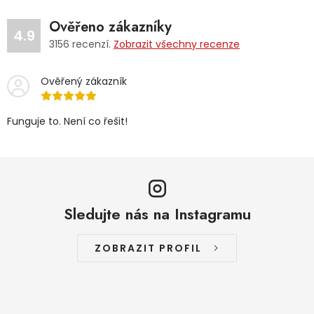
Dětská hřiště
Ověřeno zákazníky
4.9
3156
recenzí.
Zobrazit všechny recenze
Autodoplňky
Ověřený zákazník
Vánoce
Funguje to. Není co řešit!
Ochranné pomůcky
Fotovoltaika
Výprodej
Sledujte nás na Instagramu
Značky
ZOBRAZIT PROFIL