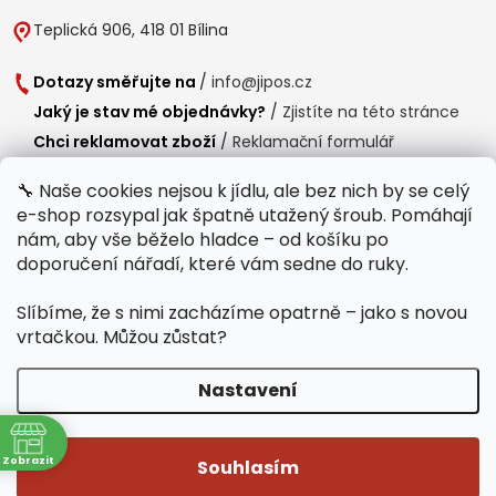
Teplická 906, 418 01 Bílina
Dotazy směřujte na
/
info@jipos.cz
Jaký je stav mé objednávky?
/
Zjistíte na této stránce
Chci reklamovat zboží
/
Reklamační formulář
Chci vrátit zboží do 14 dní
/
Formulář pro vrácení zboží
🔧 Naše cookies nejsou k jídlu, ale bez nich by se celý
e-shop rozsypal jak špatně utažený šroub. Pomáhají
Provozní doba
nám, aby vše běželo hladce – od košíku po
Po-Čt /
8:00 - 15:00
doporučení nářadí, které vám sedne do ruky.
Pá /
7:30 - 14:30
Slíbíme, že s nimi zacházíme opatrně – jako s novou
Polední přestávka /
11:00 - 11:30
vrtačkou. Můžou zůstat?
Nastavení
Copyright 2026
Jipos.cz
. Všechna práva vyhrazena.
Upravit nastavení
ně
cookies
Zobrazit
Souhlasím
Běží na Shoptet Premium
/
Webdesign mi-ma.cz
/
Webová analytika a reporting khoder.cz