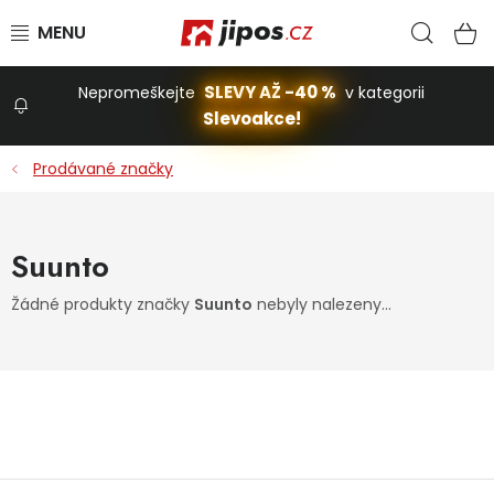
Přejít na obsah
Hled
N
SLEVY AŽ -40 %
Nepromeškejte
v kategorii
Slevoakce!
Slevoakce
Prodávané značky
Zahrada
Suunto
Stavba a dům
Žádné produkty značky
Suunto
nebyly nalezeny...
Dílna
Domácnost