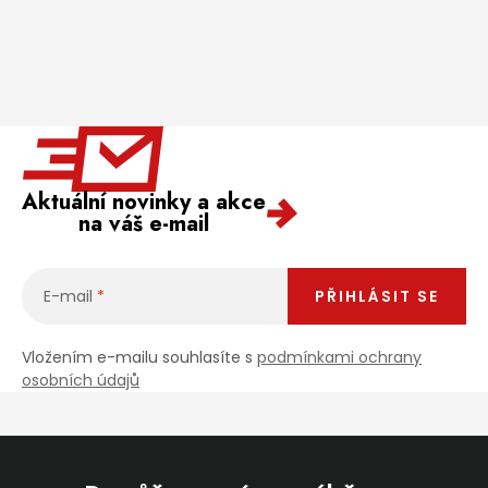
Jaký je aktuální stav mé objednávky?
Velkoobchodní spolupráce (B2B)
Prodejna nářadí
Servis nářadí
Hodnocení obchodu
Doprava a platba
Váš zákaznický účet
Kontakt
Aktuální novinky a akce
na váš e-mail
PODPORA
E-mail
PŘIHLÁSIT SE
Reklamační formulář
Odstoupení ve lhůtě 14 dní
Vložením e-mailu souhlasíte s
podmínkami ochrany
Obchodní podmínky
Reklamační řád
osobních údajů
Podmínky ochrany osobních údajů