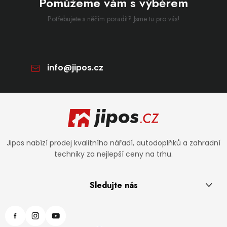
Pomůžeme vám s výběrem
Potřebujete s něčím poradit? Jsme tu pro vás!
info
@
jipos.cz
Zápatí
Jipos nabízí prodej kvalitního nářadí, autodoplňků a zahradní
techniky za nejlepší ceny na trhu.
Sledujte nás