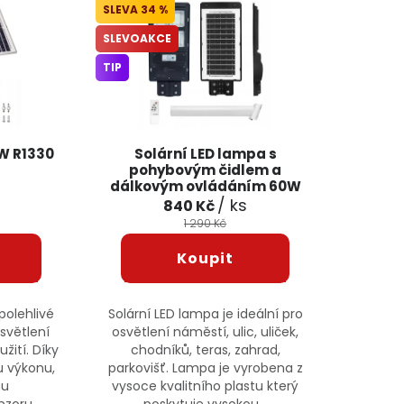
34 %
SLEVOAKCE
TIP
W R1330
Solární LED lampa s
pohybovým čidlem a
dálkovým ovládáním 60W
PR-661 BOXER
/ ks
840 Kč
1 290 Kč
polehlivé
Solární LED lampa je ideální pro
světlení
osvětlení náměstí, ulic, uliček,
žití. Díky
chodníků, teras, zahrad,
 výkonu,
parkovišť. Lampa je vyrobena z
mu
vysoce kvalitního plastu který