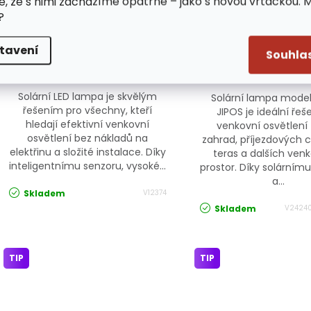
e, že s nimi zacházíme opatrně – jako s novou vrtačkou. 
/ ks
129 Kč
?
/ ks
289 Kč
169 Kč
tavení
Souhla
Solární LED lampa je skvělým
Solární lampa mode
řešením pro všechny, kteří
JIPOS je ideální řeš
hledají efektivní venkovní
venkovní osvětlení 
osvětlení bez nákladů na
zahrad, příjezdových c
elektřinu a složité instalace. Díky
teras a dalších ven
inteligentnímu senzoru, vysoké...
prostor. Díky solárním
a...
Skladem
V12374
Skladem
V24240
TIP
TIP