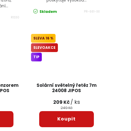
zoru,
poskytuje vysokou...
í...
Skladem
PR-661-XX
R1330
16 %
SLEVOAKCE
TIP
senzorem
Solární světelný řetěz 7m
IPOS
24008 JIPOS
/ ks
209 Kč
249 Kč