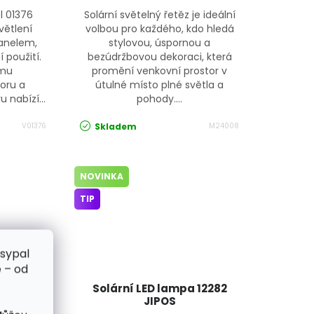
l 01376
Solární světelný řetěz je ideální
větlení
volbou pro každého, kdo hledá
anelem,
stylovou, úspornou a
 použití.
bezúdržbovou dekoraci, která
ému
promění venkovní prostor v
oru a
útulné místo plné světla a
nabízí...
pohody....
Skladem
V01376
M24008
NOVINKA
TIP
zsypal
 – od
 LED se
Solární LED lampa 12282
 24240
JIPOS