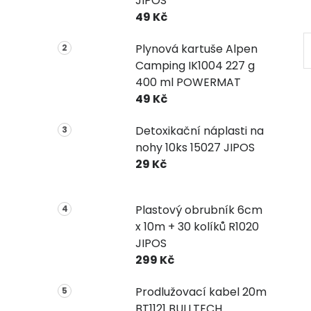
JIPOS
49 Kč
Plynová kartuše Alpen
Camping IK1004 227 g
400 ml POWERMAT
49 Kč
Detoxikační náplasti na
nohy 10ks 15027 JIPOS
29 Kč
Plastový obrubník 6cm
x 10m + 30 kolíků R1020
JIPOS
299 Kč
Prodlužovací kabel 20m
BT1121 BULLTECH