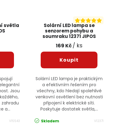
í světla
Solární LED lampa se
OS
senzorem pohybu a
soumraku 12371 JIPOS
/ ks
169 Kč
spojují
Solární LED lampa je praktickým
elegantní
a efektivním řešením pro
ost. Jsou
všechny, kdo hledají spolehlivé
 každého,
venkovní osvětlení bez nutnosti
u zahradu
připojení k elektrické síti.
e a...
Poskytuje dostatek světla,...
Skladem
V15543
V12371