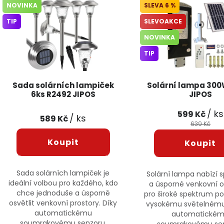
NOVINKA
6 %
TIP
SLEVOAKCE
NOVINKA
TIP
Sada solárních lampiček
Solární lampa 300
6ks R2492 JIPOS
JIPOS
/ ks
599 Kč
/ ks
589 Kč
639 Kč
Sada solárních lampiček je
Solární lampa nabízí s
ideální volbou pro každého, kdo
a úsporné venkovní o
chce jednoduše a úsporně
pro široké spektrum pou
osvětlit venkovní prostory. Díky
vysokému světelnému
automatickému
automatické
soumrakovému senzoru,