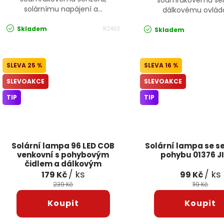
soumrakovému sen
solárnímu napájení a...
dálkovému ovládán
Skladem
R2492
Skladem
25 %
16 %
SLEVOAKCE
SLEVOAKCE
TIP
TIP
Solární lampa 96 LED COB
Solární lampa se 
venkovní s pohybovým
pohybu 01376 J
čidlem a dálkovým
ovladačem 12276 JIPOS
/ ks
/ ks
179 Kč
99 Kč
239 Kč
119 Kč