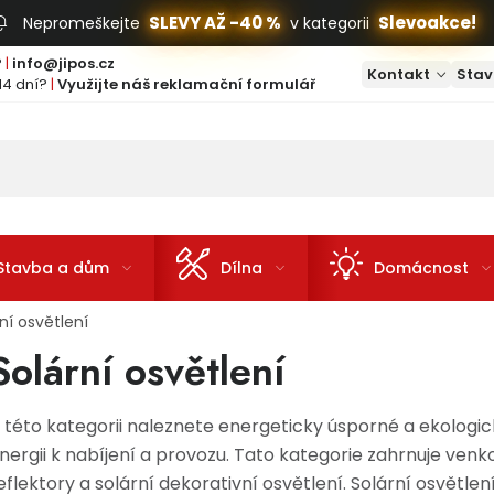
SLEVY AŽ -40 %
Slevoakce!
Nepromeškejte
v kategorii
?
|
info@jipos.cz
Kontakt
Stav
14 dní?
|
Využijte náš reklamační formulář
Stavba a dům
Dílna
Domácnost
ní osvětlení
Solární osvětlení
 této kategorii naleznete energeticky úsporné a ekologick
nergii k nabíjení a provozu. Tato kategorie zahrnuje venko
eflektory a solární dekorativní osvětlení. Solární osvětlení