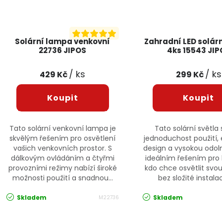
Solární lampa venkovní
Zahradní LED solárn
22736 JIPOS
4ks 15543 JIP
/ ks
/ ks
429 Kč
299 Kč
Tato solární venkovní lampa je
Tato solární světla 
skvělým řešením pro osvětlení
jednoduchost použití, 
vašich venkovních prostor. S
design a vysokou odoln
dálkovým ovládáním a čtyřmi
ideálním řešením pro
provozními režimy nabízí široké
kdo chce osvětlit svo
možnosti použití a snadnou...
bez složité instalac
Skladem
Skladem
M22736