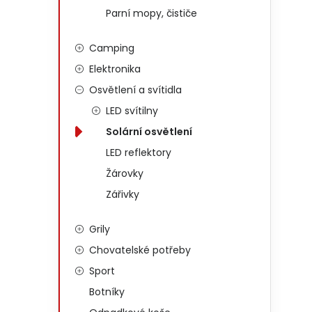
Parní mopy, čističe
Camping
Elektronika
Osvětlení a svítidla
LED svítilny
Solární osvětlení
LED reflektory
Žárovky
Zářivky
Grily
Chovatelské potřeby
Sport
Botníky