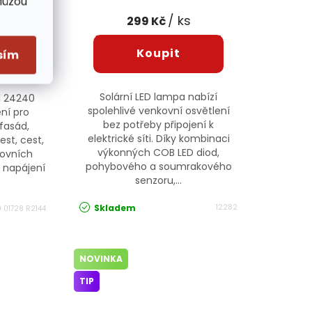
Můžou
/ ks
299 Kč
sím
Solární LED lampa nabízí
l 24240
spolehlivé venkovní osvětlení
ení pro
bez potřeby připojení k
fasád,
elektrické síti. Díky kombinaci
est, cest,
výkonných COB LED diod,
kovních
pohybového a soumrakového
u napájení
senzoru,...
Skladem
12282
 01728 R2144
NOVINKA
TIP