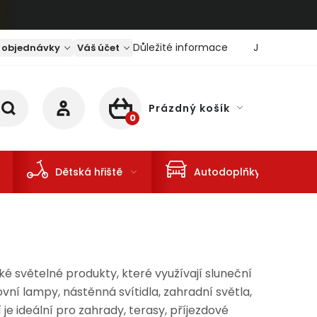
Důležité informace
Jaký je aktu
 objednávky
Váš účet
Prázdný košík
NÁKUPNÍ KOŠÍK
Dětská hřiště
Autodoplňky
é světelné produkty, které využívají sluneční
vní lampy, nástěnná svítidla, zahradní světla,
 je ideální pro zahrady, terasy, příjezdové