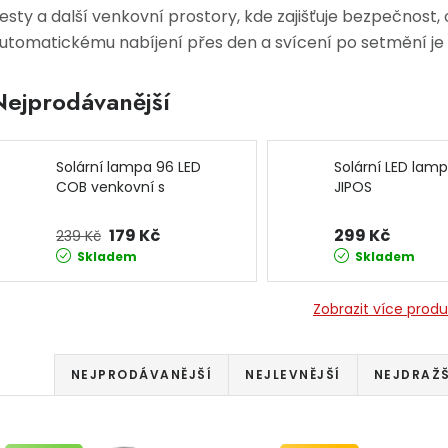
esty a další venkovní prostory, kde zajišťuje bezpečnost, 
utomatickému nabíjení přes den a svícení po setmění je 
Nejprodávanější
Solární lampa 96 LED
Solární LED lam
COB venkovní s
JIPOS
pohybovým čidlem a
dálkovým ovladačem
179 Kč
299 Kč
239 Kč
12276 JIPOS
Skladem
Skladem
Zobrazit více prod
Řazení produktů
NEJPRODÁVANĚJŠÍ
NEJLEVNĚJŠÍ
NEJDRAŽŠ
Výpis produktů