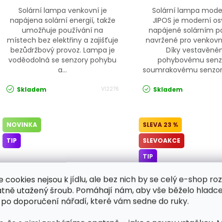
Solární lampa venkovní je
Solární lampa mode
napájena solární energií, takže
JIPOS je moderní os
umožňuje používání na
napájené solárním p
místech bez elektřiny a zajišťuje
navržené pro venkovní
bezůdržbový provoz. Lampa je
Díky vestavěn
voděodolná se senzory pohybu
pohybovému senz
a...
soumrakovému senzoru 
Skladem
Skladem
V12276
NOVINKA
23 %
TIP
SLEVOAKCE
TIP
e cookies nejsou k jídlu, ale bez nich by se celý e-shop ro
atně utažený šroub. Pomáhají nám, aby vše běželo hladce
 po doporučení nářadí, které vám sedne do ruky.
Solární LED lampa 12374
Solární lampa 100
JIPOS
senzorem pohybu
JIPOS