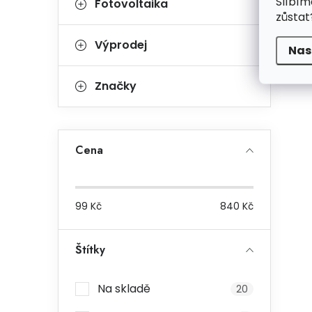
Slíbím
Fotovoltaika
zůstat
Výprodej
Nas
Značky
Cena
99
Kč
840
Kč
Štítky
Na skladě
20