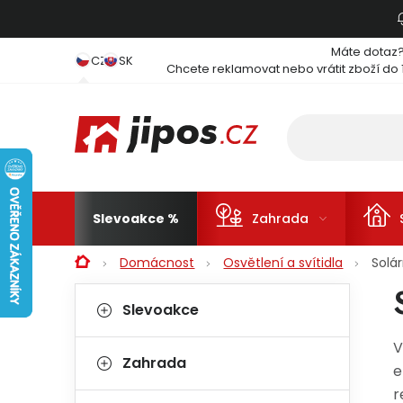
Přejít na obsah
Máte dotaz
CZ
SK
Chcete reklamovat nebo vrátit zboží do 
Slevoakce
Zahrada
Domů
Domácnost
Osvětlení a svítidla
Solár
Postranní panel
Kategorie
Přeskočit kategorie
Slevoakce
V
Zahrada
e
r