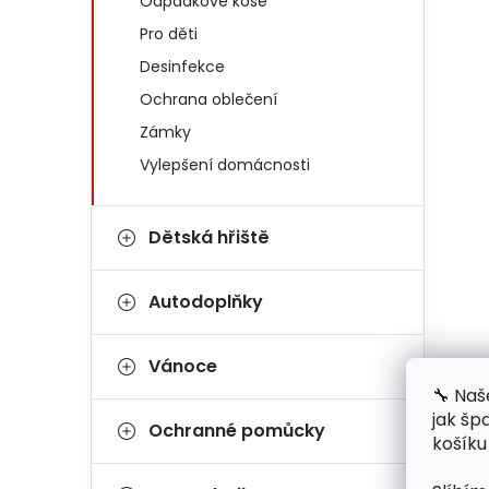
Odpadkové koše
Pro děti
Desinfekce
Ochrana oblečení
Zámky
Vylepšení domácnosti
Dětská hřiště
Autodoplňky
Vánoce
🔧 Naš
jak šp
Ochranné pomůcky
košíku