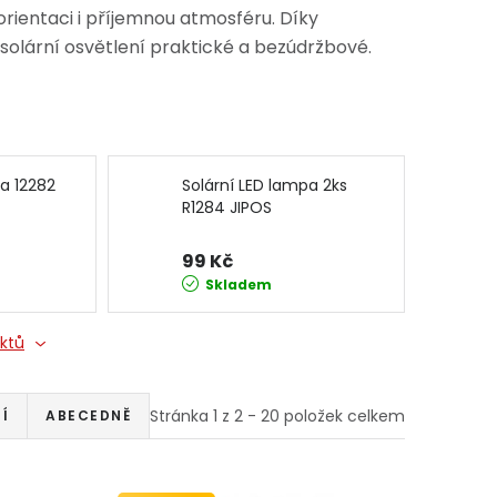
orientaci i příjemnou atmosféru. Díky
solární osvětlení praktické a bezúdržbové.
pa 12282
Solární LED lampa 2ks
R1284 JIPOS
99 Kč
Skladem
uktů
Stránka
1
z
2
-
20
položek celkem
Í
ABECEDNĚ