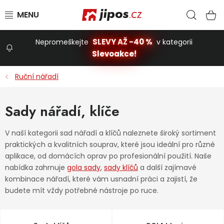
Přejít na obsah
Hled
N
SLEVY AŽ -40 %
Nepromeškejte
v kategorii
Slevoakce!
Slevoakce
Ruční nářadí
Zahrada
Sady nářadí, klíče
Stavba a dům
V naší kategorii sad nářadí a klíčů naleznete široký sortiment
praktických a kvalitních souprav, které jsou ideální pro různé
aplikace, od domácích oprav po profesionální použití. Naše
Dílna
nabídka zahrnuje
gola sady
,
sady klíčů
a další zajímavé
kombinace nářadí, které vám usnadní práci a zajistí, že
budete mít vždy potřebné nástroje po ruce.
Domácnost