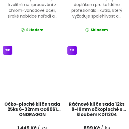
kvalitnímu zpracování z
doplňkem pro každého
chrom-vanadové oceli,
profesionála i kutila, který
široké nabídce nářadí a...
vyžaduje spolehlivost a...
Skladem
Skladem
TIP
TIP
Očko-ploché klíče sada
Ráčnové klíče sada 12ks
25ks 6-32mm OD9061
8-19mm očkoploché s
ONDRAGON
kloubem KD11304
KRAFT&DELE
/ ks
/ ks
1 449 Kč
899 Kč