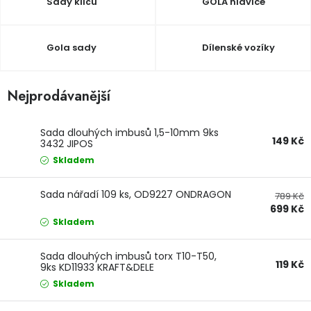
Sady klíčů
GOLA hlavice
Dětská hřiště
Gola sady
Dílenské vozíky
Autodoplňky
Nejprodávanější
Vánoce
Sada dlouhých imbusů 1,5-10mm 9ks
Ochranné pomůcky
149 Kč
3432 JIPOS
Skladem
Fotovoltaika
Sada nářadí 109 ks, OD9227 ONDRAGON
789 Kč
Výprodej
699 Kč
Skladem
Značky
Sada dlouhých imbusů torx T10-T50,
119 Kč
9ks KD11933 KRAFT&DELE
Skladem