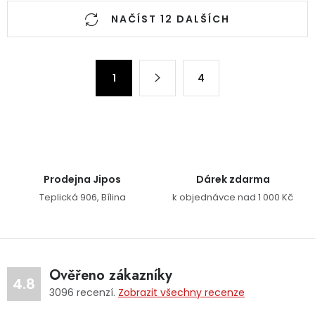
Ovládací prvky výpisu
NAČÍST 12 DALŠÍCH
Stránkování
1
4
Prodejna Jipos
Dárek zdarma
Teplická 906, Bílina
k objednávce nad 1 000 Kč
Ověřeno zákazníky
4.8
3096
recenzí.
Zobrazit všechny recenze