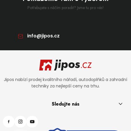
Potřebujete s něčím poradit? Jsme tu pro vás!
info
@
jipos.cz
Zápatí
Jipos nabízí prodej kvalitního nářadí, autodoplňků a zahradní
techniky za nejlepší ceny na trhu.
Sledujte nás