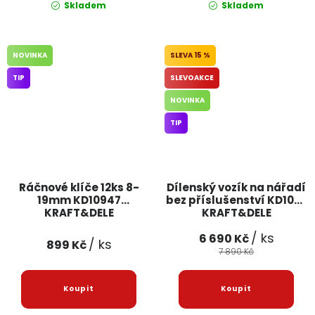
Skladem
Skladem
NOVINKA
15 %
TIP
SLEVOAKCE
NOVINKA
TIP
Ráčnové klíče 12ks 8-
Dílenský vozík na nářadí
19mm KD10947
bez příslušenství KD1070
KRAFT&DELE
KRAFT&DELE
/ ks
6 690 Kč
/ ks
899 Kč
7 890 Kč