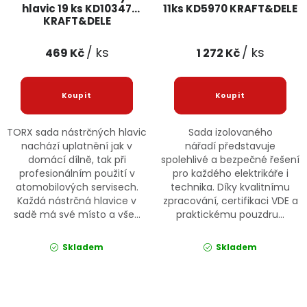
hlavic 19 ks KD10347
11ks KD5970 KRAFT&DELE
KRAFT&DELE
/ ks
/ ks
469 Kč
1 272 Kč
TORX sada nástrčných hlavic
Sada izolovaného
nachází uplatnění jak v
nářadí představuje
domácí dílně, tak při
spolehlivé a bezpečné řešení
profesionálním použití v
pro každého elektrikáře i
atomobilových servisech.
technika. Díky kvalitnímu
Každá nástrčná hlavice v
zpracování, certifikaci VDE a
sadě má své místo a vše...
praktickému pouzdru...
Skladem
Skladem