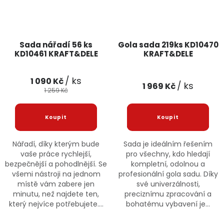
Sada nářadí 56 ks
Gola sada 219ks KD10470
KD10461 KRAFT&DELE
KRAFT&DELE
/ ks
1 090 Kč
/ ks
1 969 Kč
1 259 Kč
Nářadí, díky kterým bude
Sada je ideálním řešením
vaše práce rychlejší,
pro všechny, kdo hledají
bezpečnější a pohodlnější. Se
kompletní, odolnou a
všemi nástroji na jednom
profesionální gola sadu. Díky
místě vám zabere jen
své univerzálnosti,
minutu, než najdete ten,
preciznímu zpracování a
který nejvíce potřebujete....
bohatému vybavení je...