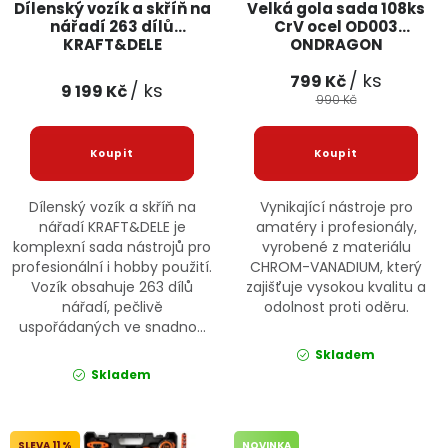
Dílenský vozík a skříň na
Velká gola sada 108ks
nářadí 263 dílů
CrV ocel OD003
KRAFT&DELE
ONDRAGON
/ ks
799 Kč
/ ks
9 199 Kč
990 Kč
Dílenský vozík a skříň na
Vynikající nástroje pro
nářadí KRAFT&DELE je
amatéry i profesionály,
komplexní sada nástrojů pro
vyrobené z materiálu
profesionální i hobby použití.
CHROM-VANADIUM, který
Vozík obsahuje 263 dílů
zajišťuje vysokou kvalitu a
nářadí, pečlivě
odolnost proti oděru.
uspořádaných ve snadno...
Skladem
Skladem
11 %
NOVINKA