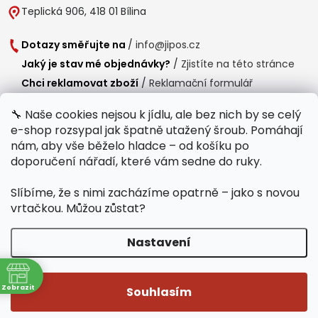
Teplická 906, 418 01 Bílina
Dotazy směřujte na
/
info@jipos.cz
Jaký je stav mé objednávky?
/
Zjistíte na této stránce
Chci reklamovat zboží
/
Reklamační formulář
Chci vrátit zboží do 14 dní
/
Formulář pro vrácení zboží
🔧 Naše cookies nejsou k jídlu, ale bez nich by se celý
e-shop rozsypal jak špatně utažený šroub. Pomáhají
Provozní doba
nám, aby vše běželo hladce – od košíku po
Po-Čt /
8:00 - 15:00
doporučení nářadí, které vám sedne do ruky.
Pá /
7:30 - 14:30
Slíbíme, že s nimi zacházíme opatrně – jako s novou
Polední přestávka /
11:00 - 11:30
vrtačkou. Můžou zůstat?
Nastavení
Copyright 2026
Jipos.cz
. Všechna práva vyhrazena.
Upravit nastavení
ně
cookies
Zobrazit
Souhlasím
Běží na Shoptet Premium
/
Webdesign mi-ma.cz
/
Webová analytika a reporting khoder.cz