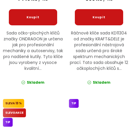
Sada očko-plochých klíčů
Ráčnové klíče sada KD11304
značky ONDRAGON je určena
od značky KRAFT&DELE je
jak pro profesionální
profesionální nástrojová
mechaniky a autoservisy, tak
sada určená pro široké
pro nadšené kutily. Tyto klíče
spektrum mechanických
jsou vyrobeny z vysoce
prací. Tato sada obsahuje 12
kvalitní...
očkoplochých klíčů s...
Skladem
Skladem
13 %
TIP
SLEVOAKCE
TIP