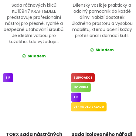
Sada ráčnových klíčů
Dílenský vozík je praktický a
KD10947 KRAFT&DELE
odolný pomocník do každé
představuje profesionální
dílny. Nabízí dostatek
nástroj pro přesné, rychlé a
úložného prostoru a vysokou
bezpečné utahování šroubů.
mobilitu, kterou ocení každý
Je ideální volbou pro
profesionál i domácí kutil.
každého, kdo vyžaduje...
Skladem
Skladem
TIP
SLEVOAKCE
NOVINKA
TIP
VÝPRODEJ SKLADU
TORX sada nástrčných
Sada izolovaného nářadí