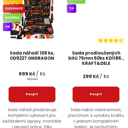
SLEVOAKCE
TIP
NOVINKA
TIP
Sada nářadí 109 ks,
Sada prodloužených
OD9227 ONDRAGON
bitů 75mm 50ks KD11865
KRAFT&DELE
/ ks
699 Kč
/ ks
299 Kč
789 Kč
Sada nářadí představuje
Sada nabízí všestrannost,
kompletní vybavení pro
preciznost a vysokou kvalitu
každodenní opravy, montáže
v jednom kompaktním
i servisní práce. Díky
balení. Je nezbytným