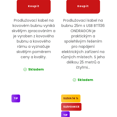
Prodlužovací kabel na
Prodlužovací kabel na
kovovém bubnu vyniká
bubnu 25m s USB BT1136
skvělým zpracováním a
ONDRAGON je
je vyroben z kovového
praktickým a
bubnu a kovového
spolehlivým řešením
rámu a vyznačuje
pro napájení
skvělým poměrem
elektrických zařízení na
ceny a kvality.
různých místech. S jeho
délkou 25 metrů a
čtyřmi...
Skladem
Skladem
TIP
14 %
SLEVOAKCE
TIP