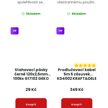
spolehlivosti se...
všestrannému použití...
Skladem
Skladem
TIP
TIP
Stahovací pásky
Prodlužovací kabel
černé 120x2,5mm
5m 5 zásuvek
100ks G17102 GEKO
KD4002 KRAFT&DELE
29 Kč
349 Kč