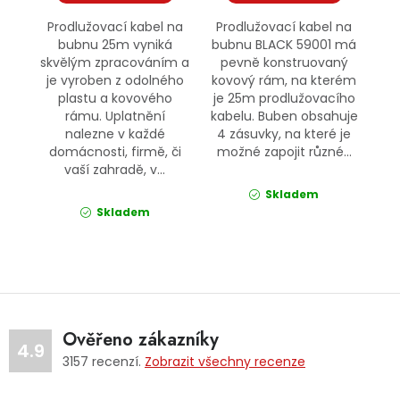
Prodlužovací kabel na
Prodlužovací kabel na
bubnu 25m vyniká
bubnu BLACK 59001 má
skvělým zpracováním a
pevně konstruovaný
je vyroben z odolného
kovový rám, na kterém
plastu a kovového
je 25m prodlužovacího
rámu. Uplatnění
kabelu. Buben obsahuje
nalezne v každé
4 zásuvky, na které je
domácnosti, firmě, či
možné zapojit různé...
vaší zahradě, v...
Skladem
Skladem
Ověřeno zákazníky
4.9
3157
recenzí.
Zobrazit všechny recenze