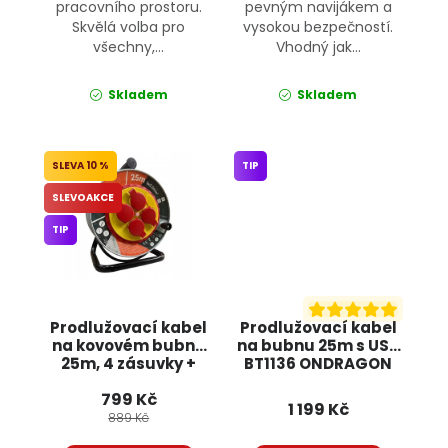
pracovního prostoru.
pevným navijákem a
Skvělá volba pro
vysokou bezpečností.
všechny,...
Vhodný jak...
Skladem
Skladem
10 %
TIP
SLEVOAKCE
TIP
Prodlužovací kabel
Prodlužovací kabel
na kovovém bubnu
na bubnu 25m s USB
25m, 4 zásuvky +
BT1136 ONDRAGON
klapky RS1507
799 Kč
BULLTECH
1 199 Kč
889 Kč