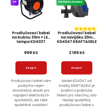
TIP
DOPRAVA ZDARMA
Prodlužovací kabel
Prodlužovací kabel
na bubnu 30m + LED
na navijáku 20m
lampa KD4037
KD4047 KRAFT&DELE
KRAFT&DELE
999 Kč
2 199 Kč
Prodlužovací kabel vám
Model KD4047 od
poskytne nejen
značky KRAFT&DELE je
dostatečný dosah pro
kvalitní a praktické
napájení elektrických
řešení pro všechny, kdo
spotřebičů, ale také
hledají spolehlivý
spolehlivé osvětlení
prodlužovací kabel s