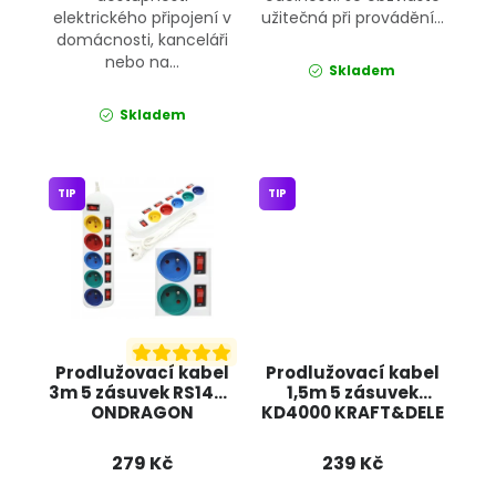
elektrického připojení v
užitečná při provádění...
domácnosti, kanceláři
nebo na...
Skladem
Skladem
TIP
TIP
Prodlužovací kabel
Prodlužovací kabel
3m 5 zásuvek RS1442
1,5m 5 zásuvek
ONDRAGON
KD4000 KRAFT&DELE
279 Kč
239 Kč