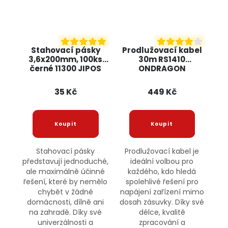
Stahovací pásky
Prodlužovací kabel
3,6x200mm, 100ks
30m RS1410
černé 11300 JIPOS
ONDRAGON
35 Kč
449 Kč
Stahovací pásky
Prodlužovací kabel je
představují jednoduché,
ideální volbou pro
ale maximálně účinné
každého, kdo hledá
řešení, které by nemělo
spolehlivé řešení pro
chybět v žádné
napájení zařízení mimo
domácnosti, dílně ani
dosah zásuvky. Díky své
na zahradě. Díky své
délce, kvalitě
univerzálnosti a
zpracování a