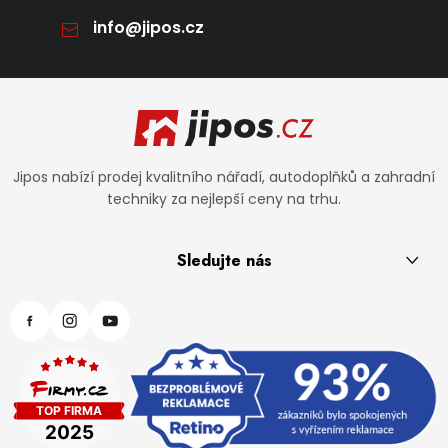
info
@
jipos.cz
Zápatí
Jipos nabízí prodej kvalitního nářadí, autodoplňků a zahradní
techniky za nejlepší ceny na trhu.
Sledujte nás