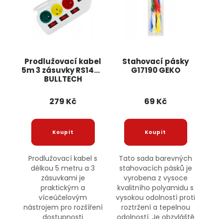
Prodlužovací kabel
Stahovací pásky
5m 3 zásuvky RS1445
G17190 GEKO
BULLTECH
279 Kč
69 Kč
Prodlužovací kabel s
Tato sada barevných
délkou 5 metru a 3
stahovacích pásků je
zásuvkami je
vyrobena z vysoce
praktickým a
kvalitního polyamidu s
víceúčelovým
vysokou odolností proti
nástrojem pro rozšíření
roztržení a tepelnou
dostupnosti
odolností. Je obzvláště