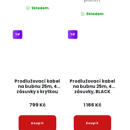
Skladem
Skladem
TIP
TIP
Prodlužovací kabel
Prodlužovací kabel
na bubnu 25m, 4
na bubnu 25m, 4
zásuvky s krytkou
zásuvky, BLACK
OD025K ONDRAGON
59001 POWERMAT
799 Kč
1 166 Kč