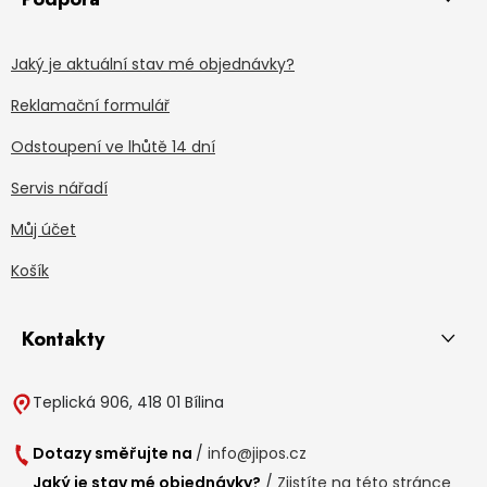
Jaký je aktuální stav mé objednávky?
Reklamační formulář
Odstoupení ve lhůtě 14 dní
Servis nářadí
Můj účet
Košík
Kontakty
Teplická 906, 418 01 Bílina
Dotazy směřujte na
/
info@jipos.cz
Jaký je stav mé objednávky?
/
Zjistíte na této stránce