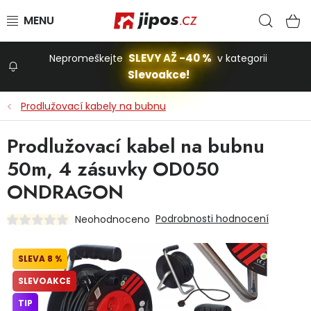
Přejít na obsah
Hled
N
SLEVY AŽ -40 %
Nepromeškejte
v kategorii
Slevoakce!
Slevoakce
Prodlužovací kabely na bubnu
Zahrada
Prodlužovací kabel na bubnu
50m, 4 zásuvky OD050
Stavba a dům
ONDRAGON
Podrobnosti hodnocení
Neohodnoceno
Dílna
8 %
Domácnost
SLEVOAKCE
TIP