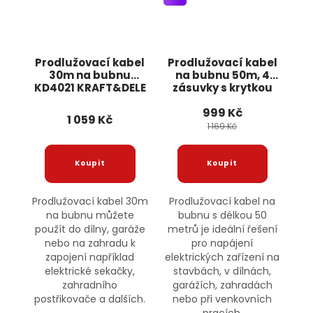
Prodlužovací kabel
Prodlužovací kabel
30m na bubnu
na bubnu 50m, 4
KD4021 KRAFT&DELE
zásuvky s krytkou
ONDRAGON
999 Kč
1 059 Kč
1 169 Kč
Prodlužovací kabel 30m
Prodlužovací kabel na
na bubnu můžete
bubnu s délkou 50
použít do dílny, garáže
metrů je ideální řešení
nebo na zahradu k
pro napájení
zapojení například
elektrických zařízení na
elektrické sekačky,
stavbách, v dílnách,
zahradního
garážích, zahradách
postřikovače a dalších.
nebo při venkovních
pracích.