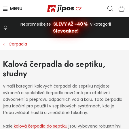
Přejít na obsah
Hled
N
SLEVY AŽ -40 %
Nepromeškejte
v kategorii
Slevoakce!
Slevoakce
Čerpadla
Zahrada
Kalová čerpadla do septiku,
studny
Stavba a dům
V naší kategorii kalových čerpadel do septiku najdete
výkonná a spolehlivá čerpadla navržená pro efektivní
Dílna
odvodnění a přepravu odpadních vod a kalu. Tato čerpadla
jsou ideální pro použití v septikových systémech, kde je
třeba zvládat hustší a znečištěné tekutiny.
Domácnost
Naše
kalová čerpadla do septiku
jsou vybavena robustními