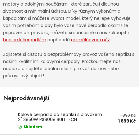
Dětská hřiště
motory a odolnými součástmi, které zaručují dlouhou
životnost a minimální údržbu. Díky různým výkonům a
kapacitám si můžete vybrat model, který nejlépe vyhovuje
Autodoplňky
vašim potřebám a aby bylo vaše nové čerpadlo okamžitě
připraveno k provozu, můžete si současně u nás zakoupit i
hadice k čerpadlům
popřípadě
rozmělňovací nůž
.
Vánoce
Zajistěte si čistotu a bezproblémový provoz vašeho septiku s
Ochranné pomůcky
našimi kvalitními kalovými čerpadly. Prozkoumejte naši
nabídku a najděte ideální řešení pro váš domov nebo
průmyslový objekt!
Fotovoltaika
Výprodej
Nejprodávanější
Značky
Kalové čerpadlo do septiku s plovákem
1 890 Kč
2" 3850W RS8008 BULLTECH
1 699 Kč
Skladem