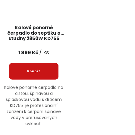
Kalové ponorné
čerpadlo do septiku a
studny 2850W KD755
KRAFT&DELE
/ ks
1 899 Kč
Kalové ponorné čerpadlo na
čistou, špinavou a
splaškovou vodu s drtičem
KD755 je profesionální
zařízení k čerpání špinavé
vody v přerušovaných
cyklech.