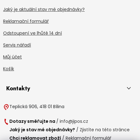
Jaký je aktuální stav mé objednávky?
Reklamační formulář
Odstoupení ve lhůtě 14 dní
Servis nářadí
Můj účet
Košík
Kontakty
Teplická 906, 418 01 Bílina
Dotazy směřujte na
/
info@jipos.cz
Jaký je stav mé objednávky?
/
Zjistíte na této stránce
Chci reklamovat zboží
/
Reklamační formulář