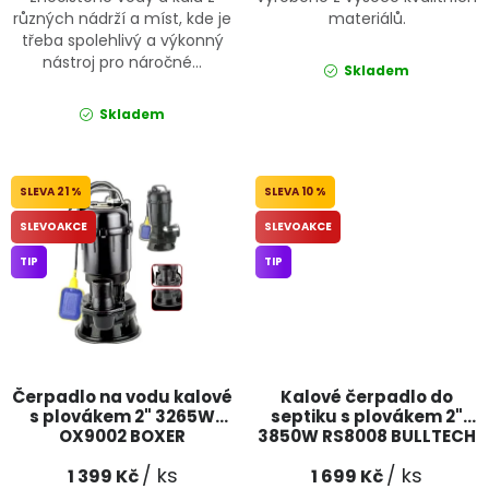
různých nádrží a míst, kde je
materiálů.
třeba spolehlivý a výkonný
nástroj pro náročné...
Skladem
Skladem
21 %
10 %
SLEVOAKCE
SLEVOAKCE
TIP
TIP
Čerpadlo na vodu kalové
Kalové čerpadlo do
s plovákem 2" 3265W
septiku s plovákem 2"
OX9002 BOXER
3850W RS8008 BULLTECH
/ ks
/ ks
1 399 Kč
1 699 Kč