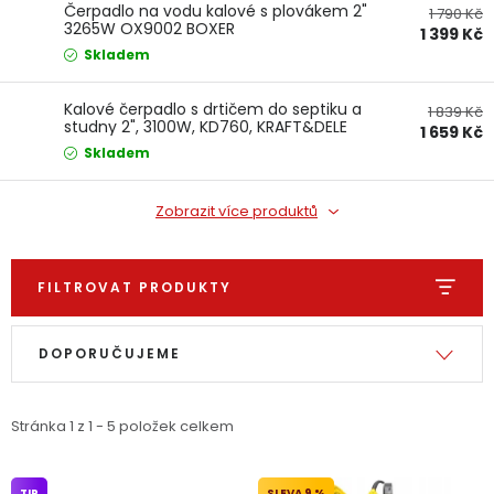
Čerpadlo na vodu kalové s plovákem 2"
1 790 Kč
Jaký je aktuální stav mé objednávky?
3265W OX9002 BOXER
1 399 Kč
Skladem
Velkoobchodní spolupráce (B2B)
Prodejna nářadí
Kalové čerpadlo s drtičem do septiku a
1 839 Kč
studny 2", 3100W, KD760, KRAFT&DELE
1 659 Kč
Servis nářadí
Hodnocení obchodu
Skladem
Doprava a platba
Váš zákaznický účet
Kontakt
Zobrazit více produktů
PODPORA
FILTROVAT PRODUKTY
Reklamační formulář
Odstoupení ve lhůtě 14 dní
Výpis produktů
Řazení produktů
DOPORUČUJEME
Obchodní podmínky
Reklamační řád
Stránka
1
z
1
-
5
položek celkem
Podmínky ochrany osobních údajů
TIP
9 %