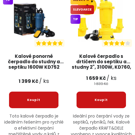
SLEVOAKCE
TIP
Kalové ponorné
Kalové čerpadlo s
čerpadlo do studny a
drtičem do septiku a
septiku 1600W KD752
studny 2", 3100W, KD760,
KRAFT&DELE
KRAFT&DELE
/ ks
1 659 Kč
/ ks
1 399 Kč
1 839 Kč
Toto kalové čerpadlo je
Ideální pro čerpání vody ze
ideálním řešením pro rychlé
septiků, rybníků, řek. Kalové
a efektivní čerpání
čerpadlo KRAFT&DELE
znečištěné vody a kalů z
vyrobeno z vysoce kvalitních