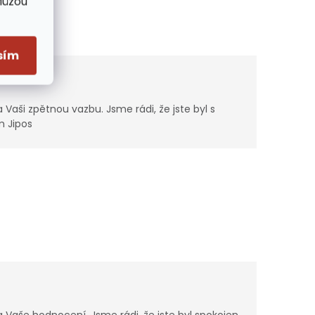
Můžou
sím
Vaši zpětnou vazbu. Jsme rádi, že jste byl s
 Jipos