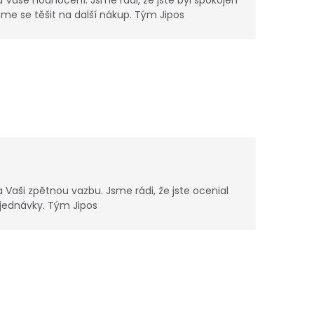
 Vaše hodnocení. Jsme rádi, že jste byl spokojen
eme se těšit na další nákup. Tým Jipos
Vaši zpětnou vazbu. Jsme rádi, že jste ocenial
bjednávky. Tým Jipos