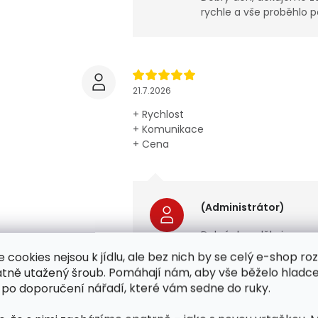
rychle a vše proběhlo p
21.7.2026
+ Rychlost
+ Komunikace
+ Cena
(Administrátor)
Dobrý den, děkujeme za 
Tým Jipos
e cookies nejsou k jídlu, ale bez nich by se celý e-shop ro
atně utažený šroub. Pomáhají nám, aby vše běželo hladce
 po doporučení nářadí, které vám sedne do ruky.