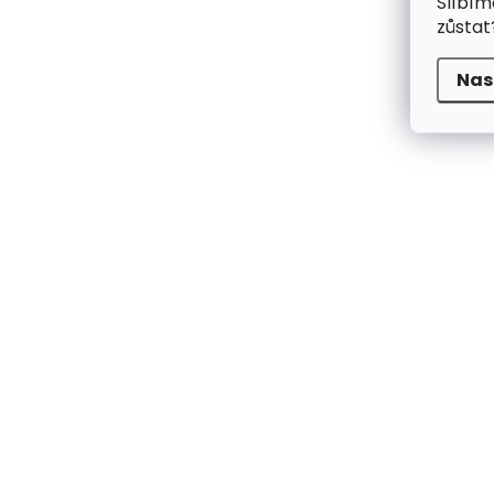
Slíbím
zůstat
Nas