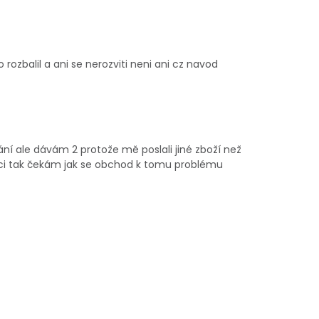
rozbalil a ani se nerozviti neni ani cz navod
ání ale dávám 2 protože mě poslali jiné zboží než
maci tak čekám jak se obchod k tomu problému