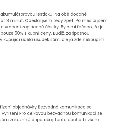
 akumulátorovou lesticku. Na obě dodané
at 8 minut. Odeslal jsem tedy zpět. Po měsíci jsem
o vrácení zaplacené částky. Bylo mi řečeno, že je
 pouze 50% z kupní ceny. Budiž, za špatnou
ždý kupující udělá úsudek sám, ale já zde nekoupím
yřízení objednávky Bezvadná komunikace se
é vyřízení Pro celkovou bezvadnou komunikaci se
ebám zákazníků doporučuji tento obchod i všem