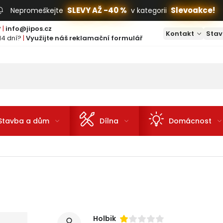
SLEVY AŽ -40 %
Slevoakce!
Nepromeškejte
v kategorii
?
|
info@jipos.cz
Kontakt
Stav
14 dní?
|
Využijte náš reklamační formulář
Stavba a dům
Dílna
Domácnost
Holbik