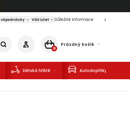
Důležité informace
Jaký je aktu
 objednávky
Váš účet
Prázdný košík
NÁKUPNÍ KOŠÍK
Dětská hřiště
Autodoplňky