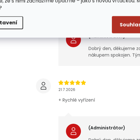
e, že s nimi zacházíme opatrně – jako s novou vrtačkou. 
21.7.2026
?
:-)))
tavení
Souhla
(Administrátor)
Dobrý den, děkujeme za 
nákupem spokojen. Tým
21.7.2026
+ Rychlé vyřízení
(Administrátor)