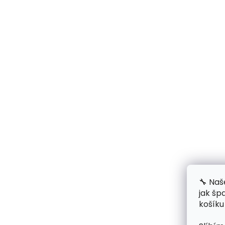
🔧 Naš
jak šp
košíku