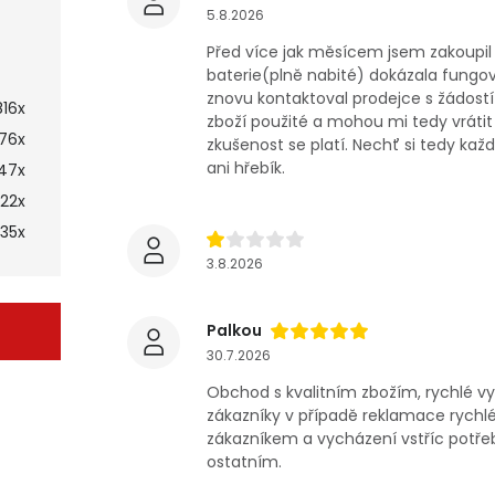
5.8.2026
Před více jak měsícem jsem zakoupil
baterie(plně nabité) dokázala fungov
znovu kontaktoval prodejce s žádostí 
816x
zboží použité a mohou mi tedy vrátit
176x
zkušenost se platí. Nechť si tedy ka
ani hřebík.
47x
22x
35x
3.8.2026
Palkou
30.7.2026
Obchod s kvalitním zbožím, rychlé v
zákazníky v případě reklamace rychl
zákazníkem a vycházení vstříc potř
ostatním.