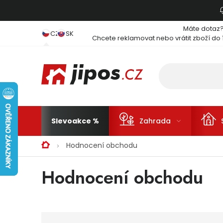
Přejít na obsah
Máte dotaz
CZ
SK
Chcete reklamovat nebo vrátit zboží do 
Slevoakce
Zahrada
Domů
Hodnocení obchodu
Výpis hodnocení
Hodnocení obchodu