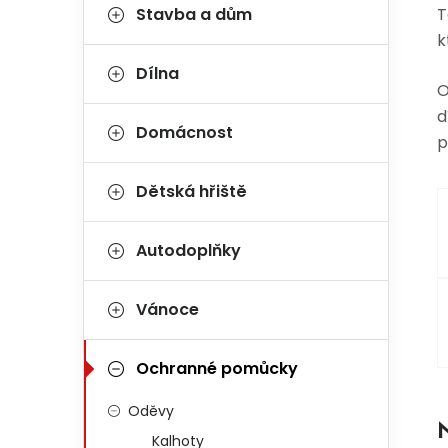
Stavba a dům
T
k
Dílna
O
d
Domácnost
p
Dětská hřiště
Autodoplňky
Vánoce
Ochranné pomůcky
Oděvy
Kalhoty