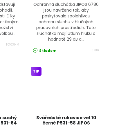
dstavují
Ochranná sluchátka JIPOS 6786
ohodlí,
jsou navržena tak, aby
ti. Díky
poskytovala spolehlivou
zesíleným
ochranu sluchu v hlučných
ožství
pracovních prostředích. Tato
olbou...
sluchátka mají útlum hluku o
hodnotě 29 dB a...
T01031-M
Skladem
6786
TIP
a suchý
Svářečské rukavice vel.10
 P531-64
černé P531-58 JIPOS