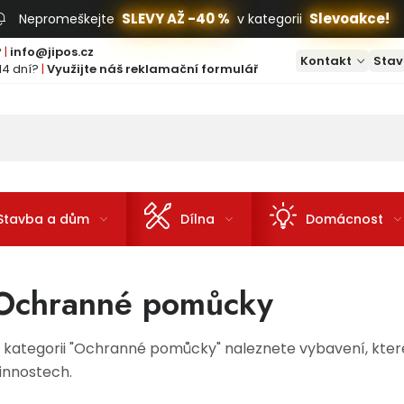
SLEVY AŽ -40 %
Slevoakce!
Nepromeškejte
v kategorii
?
|
info@jipos.cz
Kontakt
Stav
14 dní?
|
Využijte náš reklamační formulář
Stavba a dům
Dílna
Domácnost
Ochranné pomůcky
 kategorii "Ochranné pomůcky" naleznete vybavení, které
innostech.