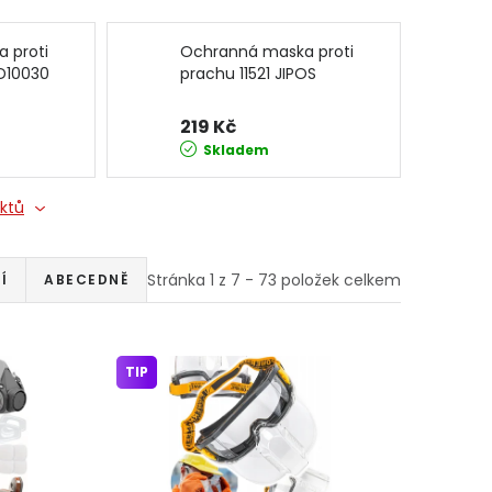
 proti
Ochranná maska proti
KD10030
prachu 11521 JIPOS
219 Kč
Skladem
uktů
Stránka
1
z
7
-
73
položek celkem
Í
ABECEDNĚ
TIP