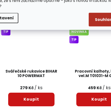
e, že s nimi zacházíme opatrně – jako s novou vrtačkou. 
po venkovní...
při...
?
Skladem
Skladem
OD5057
tavení
Souhla
TIP
NOVINKA
TIP
Svářečské rukavice BIHAR
Pracovní kalhoty,
10 POWERMAT
vel.M T01031-M
/ ks
/ ks
279 Kč
459 Kč