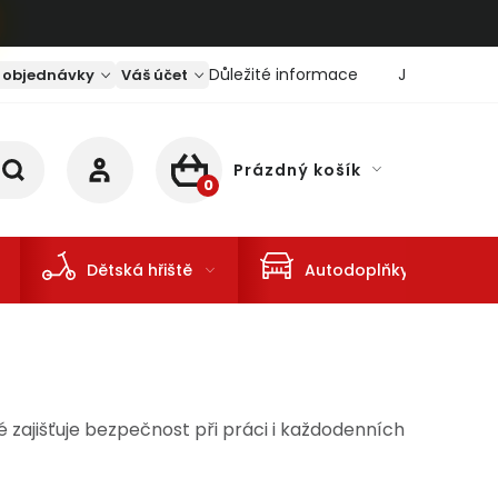
Důležité informace
Jaký je aktu
 objednávky
Váš účet
Prázdný košík
NÁKUPNÍ KOŠÍK
Dětská hřiště
Autodoplňky
 zajišťuje bezpečnost při práci i každodenních