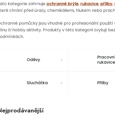
ato kategorie zahrnuje
ochranné brýle
,
rukavice
,
přilby
,
teré chrání před úrazy, chemikáliemi, hlukem nebo prac
chranné pomůcky jsou vhodné pro profesionální použití v
ílnu či hobby aktivity. Produkty v této kategorii zvyšují b
odmínkách.
Pracovn
Oděvy
rukavice
Sluchátka
Přilby
Nejprodávanější