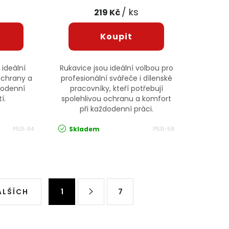
/ ks
219 Kč
 ideální
Rukavice jsou ideální volbou pro
ochrany a
profesionální svářeče i dílenské
dodenní
pracovníky, kteří potřebují
í.
spolehlivou ochranu a komfort
při každodenní práci.
Skladem
P531-64
P531-58
Stránkování
ALŠÍCH
1
7