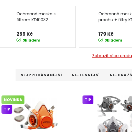
Ochranná maska s
Ochranná maska
filtrem KD10032
prachu + filtry 
KRAFT&DELE
KRAFT&DELE
259 Kč
179 Kč
Skladem
Skladem
Zobrazit více prod
Řazení produktů
NEJPRODÁVANĚJŠÍ
NEJLEVNĚJŠÍ
NEJDRAŽŠ
Výpis produktů
NOVINKA
TIP
TIP