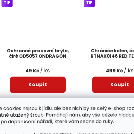
TIP
TIP
Ochranné pracovní brýle,
Chrániče kolen, č
čiré OD5057 ONDRAGON
RTNAK0146 RED T
/ ks
/ ks
49 Kč
499 Kč
Ochranné brýle OD5057
Chrániče kolen RED 
e cookies nejsou k jídlu, ale bez nich by se celý e-shop ro
ONDRAGON kombinují moderní
RTNAK0146 spojují r
atně utažený šroub. Pomáhají nám, aby vše běželo hladce
vzhled s vysokou úrovní
ochranu s maxim
 po doporučení nářadí, které vám sedne do ruky.
bezpečnosti a pohodlí. Jsou
komfortem. Ideální pr
ideální volbou pro široké
profesionály i domácí
spektrum použití – od dílny až
kteří chtějí chránit s