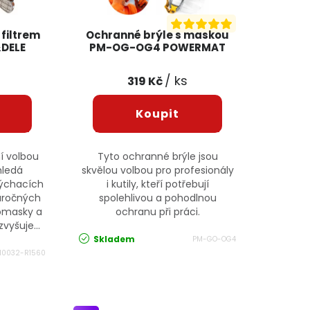
filtrem
Ochranné brýle s maskou
DELE
PM-OG-OG4 POWERMAT
/ ks
319 Kč
í volbou
Tyto ochranné brýle jsou
hledá
skvělou volbou pro profesionály
dýchacích
i kutily, kteří potřebují
áročných
spolehlivou a pohodlnou
omasky a
ochranu při práci.
vyšuje...
Skladem
PM-GO-OG4
10032-R1560