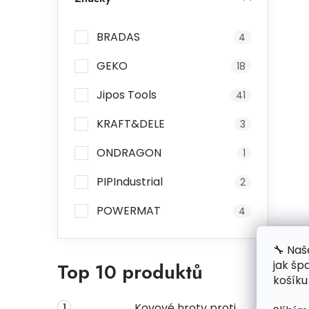
BRADAS
4
GEKO
18
Jipos Tools
41
KRAFT&DELE
3
ONDRAGON
1
PIPIndustrial
2
POWERMAT
4
🔧 Naš
jak šp
Top 10 produktů
košíku
Kovové hroty proti