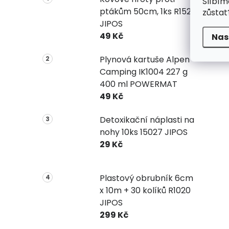
Slíbím
ptákům 50cm, 1ks R1523
zůstat
JIPOS
49 Kč
Nas
Plynová kartuše Alpen
Camping IK1004 227 g
400 ml POWERMAT
49 Kč
Detoxikační náplasti na
nohy 10ks 15027 JIPOS
29 Kč
Plastový obrubník 6cm
x 10m + 30 kolíků R1020
JIPOS
299 Kč