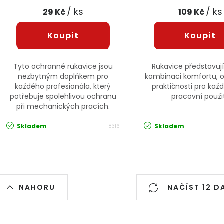
/ ks
/ ks
29 Kč
109 Kč
Tyto ochranné rukavice jsou
Rukavice představují
nezbytným doplňkem pro
kombinaci komfortu, 
každého profesionála, který
praktičnosti pro kaž
potřebuje spolehlivou ochranu
pracovní použit
při mechanických pracích.
Skladem
Skladem
8316
Ovládací prvky výpisu
NAHORU
NAČÍST 12 D