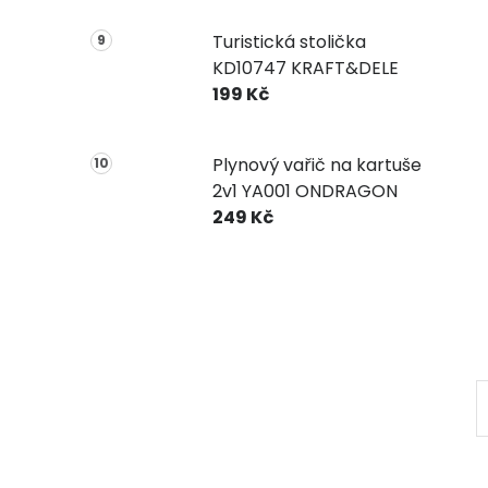
Turistická stolička
KD10747 KRAFT&DELE
199 Kč
Plynový vařič na kartuše
2v1 YA001 ONDRAGON
249 Kč