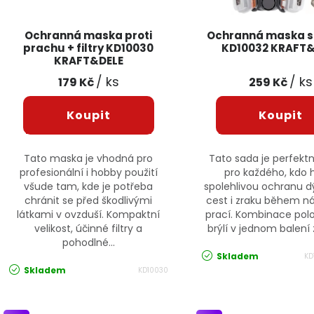
Ochranná maska proti
Ochranná maska s 
prachu + filtry KD10030
KD10032 KRAFT&
KRAFT&DELE
/ ks
/ ks
179 Kč
259 Kč
Tato maska je vhodná pro
Tato sada je perfektn
profesionální i hobby použití
pro každého, kdo 
všude tam, kde je potřeba
spolehlivou ochranu 
chránit se před škodlivými
cest i zraku během n
látkami v ovzduší. Kompaktní
prací. Kombinace pol
velikost, účinné filtry a
brýlí v jednom balení z
pohodlné...
Skladem
KD
Skladem
KD10030