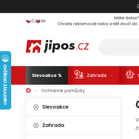
Přejít na obsah
Máte dotaz
CZ
SK
Chcete reklamovat nebo vrátit zboží do 
Slevoakce
Zahrada
Domů
Ochranné pomůcky
Postranní panel
Kategorie
Přeskočit kategorie
Slevoakce
V
Zahrada
č