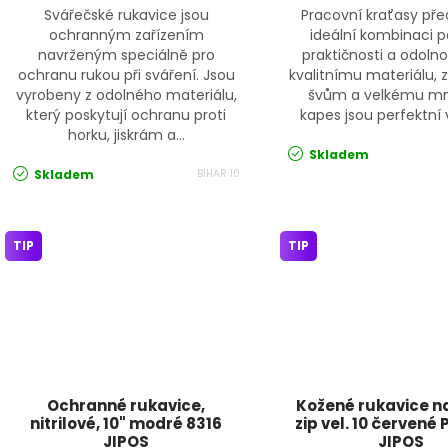
Svářečské rukavice jsou
Pracovní kraťasy pře
ochranným zařízením
ideální kombinaci p
navrženým speciálně pro
praktičnosti a odolnos
ochranu rukou při sváření. Jsou
kvalitnímu materiálu, 
vyrobeny z odolného materiálu,
švům a velkému mn
který poskytují ochranu proti
kapes jsou perfektní v
horku, jiskrám a...
Skladem
Skladem
BIHAR 10
TIP
TIP
Ochranné rukavice,
Kožené rukavice n
nitrilové, 10" modré 8316
zip vel. 10 červené
JIPOS
JIPOS