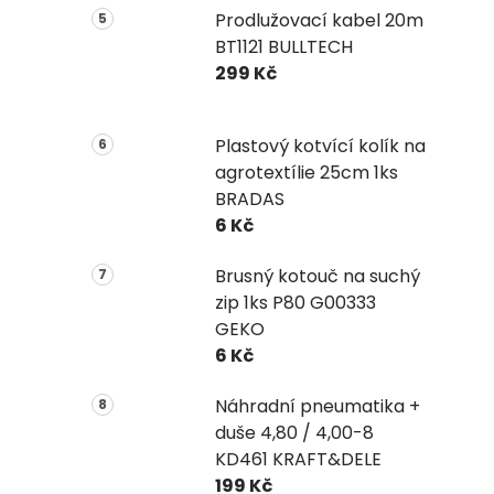
Prodlužovací kabel 20m
BT1121 BULLTECH
299 Kč
Plastový kotvící kolík na
agrotextílie 25cm 1ks
BRADAS
6 Kč
Brusný kotouč na suchý
zip 1ks P80 G00333
GEKO
6 Kč
Náhradní pneumatika +
duše 4,80 / 4,00-8
KD461 KRAFT&DELE
199 Kč