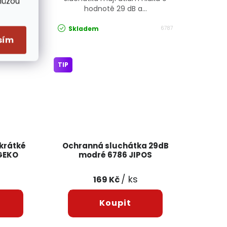
Můžou
hodnotě 29 dB a...
Skladem
RTNAK0146
6787
sím
TIP
 krátké
Ochranná sluchátka 29dB
 GEKO
modré 6786 JIPOS
/ ks
169 Kč