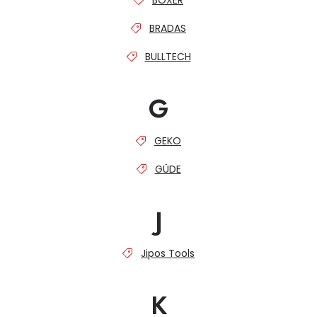
BOXER
Dětská hřiště
BRADAS
Autodoplňky
BULLTECH
G
Vánoce
Ochranné pomůcky
GEKO
GÜDE
Fotovoltaika
J
Výprodej
Značky
Jipos Tools
K