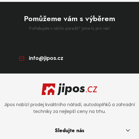
Pomůžeme vám s výběrem
Potřebujete s něčím poradit? Jsme tu pro vás!
info
@
jipos.cz
Zápatí
Jipos nabízí prodej kvalitního nářadí, autodoplňků a zahradní
techniky za nejlepší ceny na trhu.
Sledujte nás