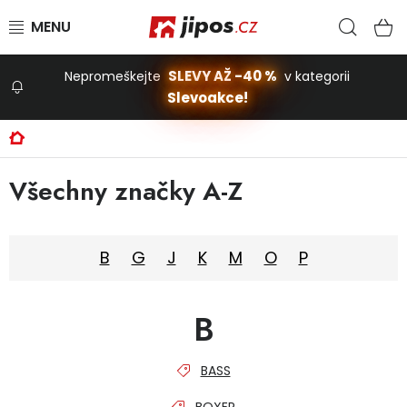
Přejít na obsah
Hled
N
SLEVY AŽ -40 %
Nepromeškejte
v kategorii
Slevoakce!
Slevoakce
Domů
Zahrada
Všechny značky A-Z
Stavba a dům
B
G
J
K
M
O
P
Dílna
B
Domácnost
BASS