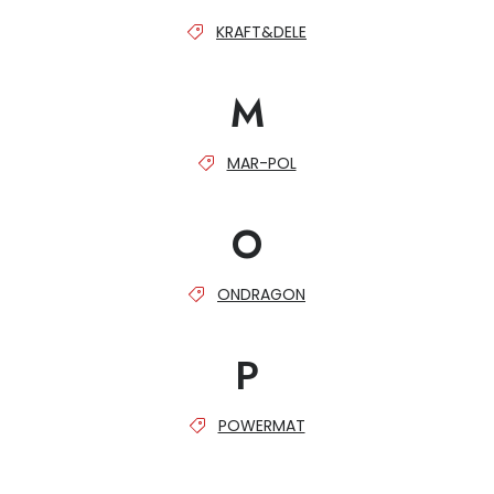
Jaký je aktuální stav mé objednávky?
KRAFT&DELE
Velkoobchodní spolupráce (B2B)
Prodejna nářadí
M
Servis nářadí
Hodnocení obchodu
MAR-POL
Doprava a platba
Váš zákaznický účet
Kontakt
O
PODPORA
ONDRAGON
Reklamační formulář
Odstoupení ve lhůtě 14 dní
P
Obchodní podmínky
Reklamační řád
POWERMAT
Podmínky ochrany osobních údajů