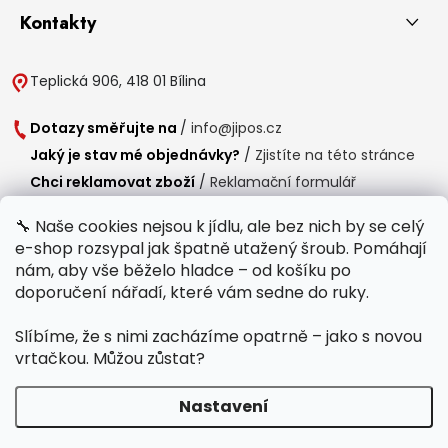
Kontakty
Teplická 906, 418 01 Bílina
Dotazy směřujte na
/
info@jipos.cz
Jaký je stav mé objednávky?
/
Zjistíte na této stránce
Chci reklamovat zboží
/
Reklamační formulář
Chci vrátit zboží do 14 dní
/
Formulář pro vrácení zboží
🔧 Naše cookies nejsou k jídlu, ale bez nich by se celý
e-shop rozsypal jak špatně utažený šroub. Pomáhají
Provozní doba
nám, aby vše běželo hladce – od košíku po
Po-Čt /
8:00 - 15:00
doporučení nářadí, které vám sedne do ruky.
Pá /
7:30 - 14:30
Slíbíme, že s nimi zacházíme opatrně – jako s novou
Polední přestávka /
11:00 - 11:30
vrtačkou. Můžou zůstat?
Nastavení
Copyright 2026
Jipos.cz
. Všechna práva vyhrazena.
Upravit nastavení