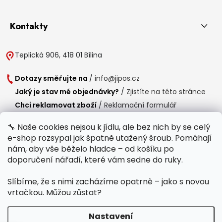
Kontakty
Teplická 906, 418 01 Bílina
Dotazy směřujte na
/
info@jipos.cz
Jaký je stav mé objednávky?
/
Zjistíte na této stránce
Chci reklamovat zboží
/
Reklamační formulář
Chci vrátit zboží do 14 dní
/
Formulář pro vrácení zboží
🔧 Naše cookies nejsou k jídlu, ale bez nich by se celý
e-shop rozsypal jak špatně utažený šroub. Pomáhají
Provozní doba
nám, aby vše běželo hladce – od košíku po
Po-Čt /
8:00 - 15:00
doporučení nářadí, které vám sedne do ruky.
Pá /
7:30 - 14:30
Slíbíme, že s nimi zacházíme opatrně – jako s novou
Polední přestávka /
11:00 - 11:30
vrtačkou. Můžou zůstat?
Nastavení