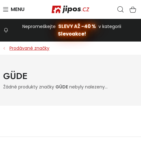
Přejít na obsah
Hled
N
SLEVY AŽ -40 %
Nepromeškejte
v kategorii
Slevoakce!
Slevoakce
Prodávané značky
Zahrada
GÜDE
Stavba a dům
Žádné produkty značky
GÜDE
nebyly nalezeny...
Dílna
Domácnost