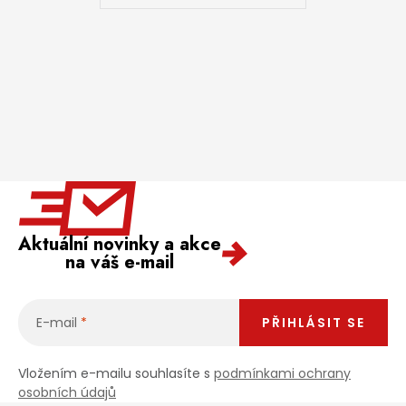
Jaký je aktuální stav mé objednávky?
Velkoobchodní spolupráce (B2B)
Prodejna nářadí
Servis nářadí
Hodnocení obchodu
Doprava a platba
Váš zákaznický účet
Kontakt
PODPORA
Aktuální novinky a akce
na váš e-mail
Reklamační formulář
Odstoupení ve lhůtě 14 dní
Obchodní podmínky
Reklamační řád
E-mail
PŘIHLÁSIT SE
Podmínky ochrany osobních údajů
Vložením e-mailu souhlasíte s
podmínkami ochrany
osobních údajů