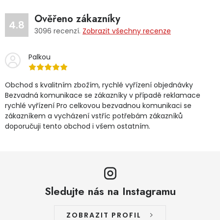
Dětská hřiště
Ověřeno zákazníky
4.8
3096
recenzí.
Zobrazit všechny recenze
Autodoplňky
Palkou
Vánoce
Obchod s kvalitním zbožím, rychlé vyřízení objednávky
Bezvadná komunikace se zákazníky v případě reklamace
Ochranné pomůcky
rychlé vyřízení Pro celkovou bezvadnou komunikaci se
zákazníkem a vycházení vstříc potřebám zákazníků
Fotovoltaika
doporučuji tento obchod i všem ostatním.
Výprodej
Značky
Sledujte nás na Instagramu
ZOBRAZIT PROFIL