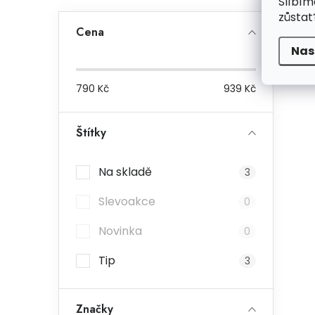
Slíbím
zůstat
Cena
Nas
790
Kč
939
Kč
Štítky
Na skladě
3
Slevoakce
0
Novinka
0
Tip
3
Značky