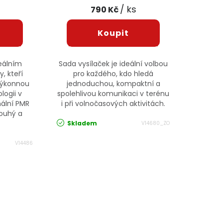
/ ks
790 Kč
deálním
Sada vysílaček je ideální volbou
, kteří
pro každého, kdo hledá
 výkonnou
jednoduchou, kompaktní a
logii v
spolehlivou komunikaci v terénu
nální PMR
i při volnočasových aktivitách.
louhý a
Skladem
V14680_ZO
V14486