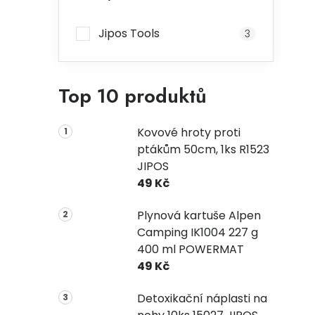
Jipos Tools
3
Top 10 produktů
Kovové hroty proti
ptákům 50cm, 1ks R1523
JIPOS
49 Kč
Plynová kartuše Alpen
Camping IK1004 227 g
400 ml POWERMAT
49 Kč
Detoxikační náplasti na