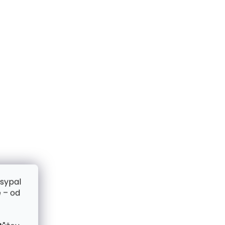
zsypal
 – od