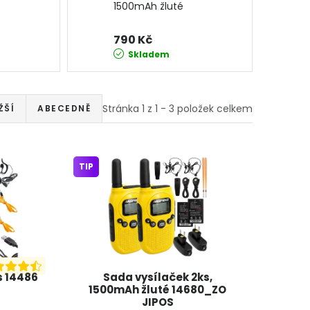
1500mAh žluté
14680_ZO JIPOS
790 Kč
Skladem
Stránka
1
z
1
-
3
položek celkem
ŽŠÍ
ABECEDNĚ
TIP
s 14486
Sada vysílaček 2ks,
1500mAh žluté 14680_ZO
JIPOS