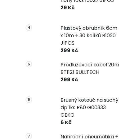
nohy 10ks 15027 JIPOS
29 Kč
Plastový obrubník 6cm
x 10m + 30 kolíků R1020
JIPOS
299 Kč
Prodlužovací kabel 20m
BT1121 BULLTECH
299 Kč
Brusný kotouč na suchý
zip 1ks P80 G00333
GEKO
6 Kč
Náhradní pneumatika +