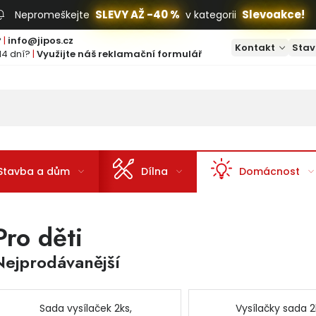
SLEVY AŽ -40 %
Slevoakce!
Nepromeškejte
v kategorii
?
|
info@jipos.cz
Kontakt
Stav
14 dní?
|
Využijte náš reklamační formulář
Stavba a dům
Dílna
Domácnost
Pro děti
Nejprodávanější
Sada vysílaček 2ks,
Vysílačky sada 2