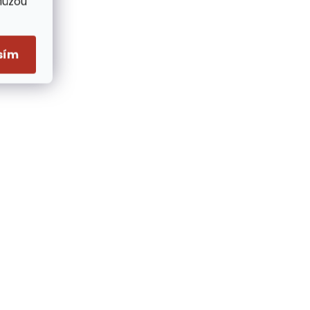
Můžou
sím