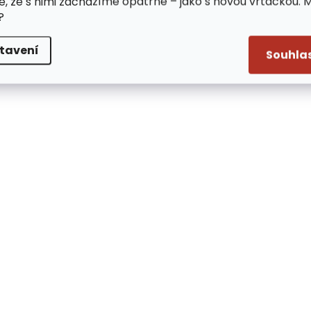
e, že s nimi zacházíme opatrně – jako s novou vrtačkou. 
?
tavení
Souhla