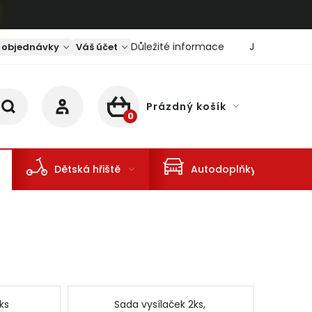
Důležité informace
Jaký je aktu
 objednávky
Váš účet
Prázdný košík
NÁKUPNÍ KOŠÍK
Dětská hřiště
Autodoplňky
ks
Sada vysílaček 2ks,