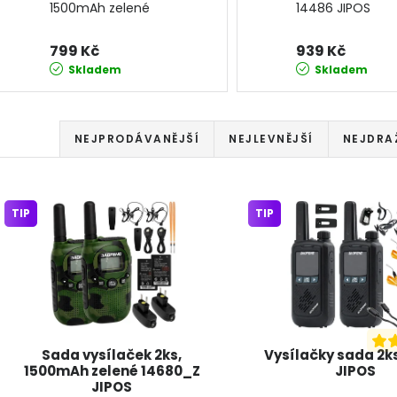
1500mAh zelené
14486 JIPOS
14680_Z JIPOS
799 Kč
939 Kč
Skladem
Skladem
Řazení produktů
NEJPRODÁVANĚJŠÍ
NEJLEVNĚJŠÍ
NEJDRA
Výpis produktů
TIP
TIP
Sada vysílaček 2ks,
Vysílačky sada 2k
1500mAh zelené 14680_Z
JIPOS
JIPOS