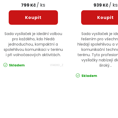
/ ks
/ ks
799 Kč
939 Kč
Sada vysílaček je ideální volbou
Sada vysílaček je i
pro každého, kdo hledá
řešením pro všechny
jednoduchou, kompaktní a
hledají spolehlivou a
spolehlivou komunikaci v terénu
komunikační techno
i při volnočasových aktivitách.
terénu. Tyto profesio
vysílačky nabízejí d
široký...
Skladem
V14680_Z
Skladem
Ovládací prvky výpisu