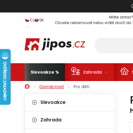
Přejít na obsah
Máte dotaz
CZ
SK
Chcete reklamovat nebo vrátit zboží do 
Slevoakce
Zahrada
Domů
Domácnost
Pro děti
Postranní panel
Kategorie
Přeskočit kategorie
Slevoakce
Zahrada