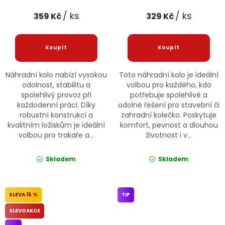
/ ks
/ ks
359 Kč
329 Kč
Náhradní kolo nabízí vysokou
Toto náhradní kolo je ideální
odolnost, stabilitu a
volbou pro každého, kdo
spolehlivý provoz při
potřebuje spolehlivé a
každodenní práci. Díky
odolné řešení pro stavební či
robustní konstrukci a
zahradní kolečko. Poskytuje
kvalitním ložiskům je ideální
komfort, pevnost a dlouhou
volbou pro trakaře a...
životnost i v...
Skladem
Skladem
15 %
TIP
SLEVOAKCE