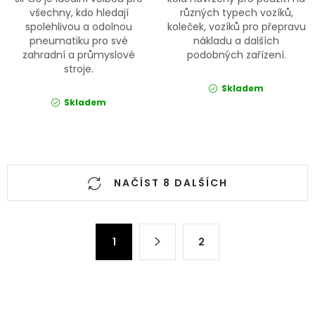
všechny, kdo hledají
různých typech vozíků,
spolehlivou a odolnou
koleček, vozíků pro přepravu
pneumatiku pro své
nákladu a dalších
zahradní a průmyslové
podobných zařízení.
stroje.
Skladem
Skladem
Ovládací prvky výpisu
NAČÍST 8 DALŠÍCH
Stránkování
1
2