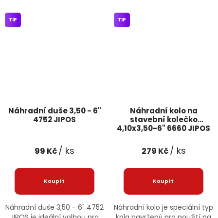
TIP
TIP
Náhradní duše 3,50 - 6"
Náhradní kolo na
4752 JIPOS
stavební kolečko
4,10x3,50-6" 6660 JIPOS
/ ks
/ ks
99 Kč
279 Kč
Náhradní duše 3,50 - 6" 4752
Náhradní kolo je speciální typ
JIPOS je ideální volbou pro
kola navržený pro použití na