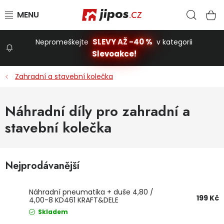
Přejít na obsah
Hled
N
SLEVY AŽ -40 %
Nepromeškejte
v kategorii
Slevoakce!
Slevoakce
Zahradní a stavební kolečka
Zahrada
Náhradní díly pro zahradní a
stavební kolečka
Stavba a dům
Dílna
Nejprodávanější
Náhradní pneumatika + duše 4,80 /
Domácnost
199 Kč
4,00-8 KD461 KRAFT&DELE
Skladem