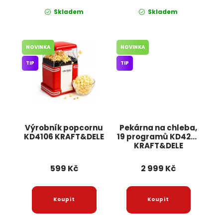
Skladem
Skladem
NOVINKA
NOVINKA
TIP
TIP
Výrobník popcornu
Pekárna na chleba,
KD4106 KRAFT&DELE
19 programů KD4220
KRAFT&DELE
599 Kč
2 999 Kč