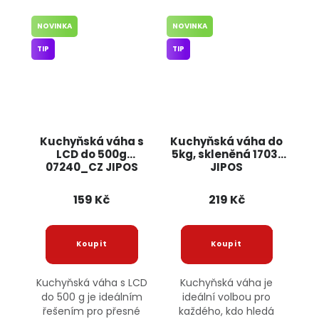
NOVINKA
NOVINKA
TIP
TIP
Kuchyňská váha s
Kuchyňská váha do
LCD do 500g
5kg, skleněná 17031
07240_CZ JIPOS
JIPOS
159 Kč
219 Kč
Kuchyňská váha s LCD
Kuchyňská váha je
do 500 g je ideálním
ideální volbou pro
řešením pro přesné
každého, kdo hledá