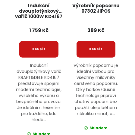
Indukční
Výrobník popcornu
dvouplotýnkový
07302 JIPOS
vařič 1000W KD4167
KRAFT&DELE
1 759 Kč
389 Kč
Indukční
Výrobník popcornu je
dvouplotýnkový vařič
ideální volbou pro
KRAFT&DELE KD4167
všechny milovníky
představuje spojení
čerstvého popcornu.
moderní technologie,
Díky horkovzdušné
vysokého výkonu a
technologii připraví
bezpečného provozu.
chutný popcorn bez
Je ideálním řešením
použití oleje během
pro každého, kdo
několika minut, a...
hledá...
Skladem
Skladem