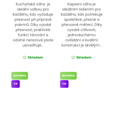
Kuchyňská váha je
Kapesní váha je
ideální volbou pro
ideálním řešením pro
každého, kdo vyžaduje
každého, kdo potřebuje
přesnost při přípravě
spolehlivé, přesné a
pokrmů. Díky vysoké
přenosné měření. Díky
přesnosti, praktické
vysoké citlivosti,
funkci tárování a
jednoduchému
odolné nerezové ploše
ovládání a kvalitní
usnadňuje...
konstrukci je skvělým...
Skladem
Skladem
NOVINKA
NOVINKA
TIP
TIP