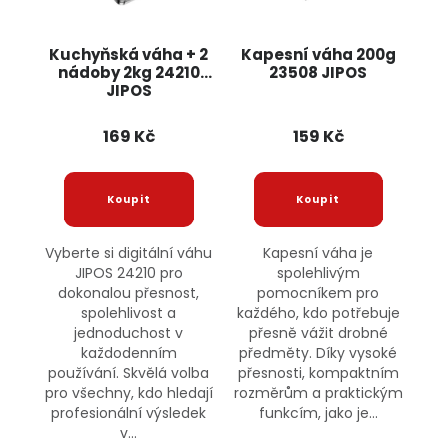
Kuchyňská váha + 2
Kapesní váha 200g
nádoby 2kg 24210
23508 JIPOS
JIPOS
169 Kč
159 Kč
Vyberte si digitální váhu
Kapesní váha je
JIPOS 24210 pro
spolehlivým
dokonalou přesnost,
pomocníkem pro
spolehlivost a
každého, kdo potřebuje
jednoduchost v
přesně vážit drobné
každodenním
předměty. Díky vysoké
používání. Skvělá volba
přesnosti, kompaktním
pro všechny, kdo hledají
rozměrům a praktickým
profesionální výsledek
funkcím, jako je...
v...