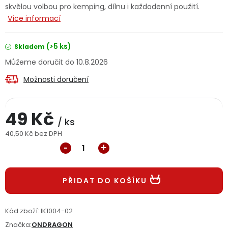
skvělou volbou pro kemping, dílnu i každodenní použití.
Jaký je aktuální stav mé objednávky?
Více informací
Velkoobchodní spolupráce (B2B)
Prodejna nářadí
(>5 ks)
Skladem
10.8.2026
Servis nářadí
Hodnocení obchodu
Možnosti doručení
Doprava a platba
Váš zákaznický účet
Kontakt
49 Kč
PODPORA
/ ks
40,50 Kč bez DPH
Měrná cena:
Reklamační formulář
Odstoupení ve lhůtě 14 dní
Obchodní podmínky
Reklamační řád
PŘIDAT DO KOŠÍKU
Podmínky ochrany osobních údajů
Kód zboží:
IK1004-02
Značka:
ONDRAGON