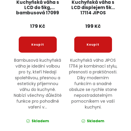
Kuchyňská váha s
Kuchyňská váha s
LCD do 5kg,
LCD displejem 5kg
bambusová 17099
17114 JIPOS
JIPOS
179 Kč
199 Kč
Bambusová kuchyňská
Kuchyňská váha JIPOS
váha je ideální volbou
17114 je kombinací stylu,
pro ty, kteří hledají
přesnosti a praktičnosti.
spolehlivou, přesnou a
Díky moderním
esteticky příjemnou
funkcím a snadné
váhu do kuchyně.
obsluze se rychle stane
Nabízí všechny důležité
nepostradatelným
funkce pro pohodlné
pomocníkem ve vaší
vaření v...
kuchyni.
Skladem
Skladem