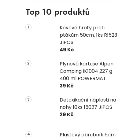
Top 10 produktů
Kovové hroty proti
ptákům 50cm, 1ks R1523
JIPOS
49 Kč
Plynová kartuše Alpen
Camping IK1004 227 g
400 ml POWERMAT
39 Kč
Detoxikační náplasti na
nohy 10ks 15027 JIPOS
29 Kč
Plastový obrubník 6cm