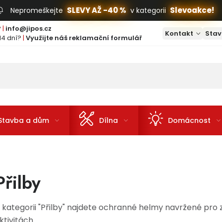
SLEVY AŽ -40 %
Slevoakce!
Nepromeškejte
v kategorii
?
|
info@jipos.cz
Kontakt
Stav
14 dní?
|
Využijte náš reklamační formulář
Stavba a dům
Dílna
Domácnost
Přilby
 kategorii "Přilby" najdete ochranné helmy navržené pro 
ktivitách.