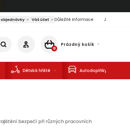
Důležité informace
Jaký je aktu
 objednávky
Váš účet
Prázdný košík
NÁKUPNÍ KOŠÍK
Dětská hřiště
Autodoplňky
zajištění bezpečí při různých pracovních