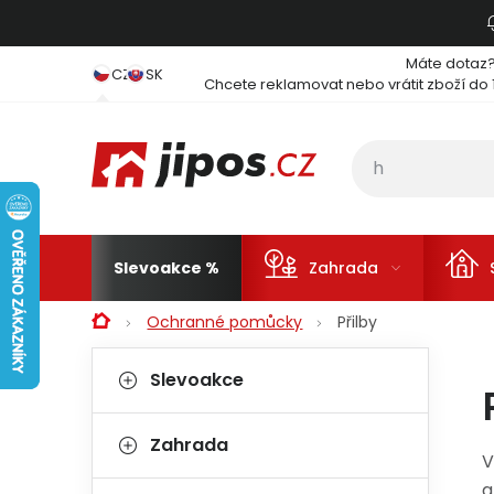
Přejít na obsah
Máte dotaz
CZ
SK
Chcete reklamovat nebo vrátit zboží do 
Slevoakce
Zahrada
Domů
Ochranné pomůcky
Přilby
Postranní panel
Kategorie
Přeskočit kategorie
Slevoakce
Zahrada
V
a