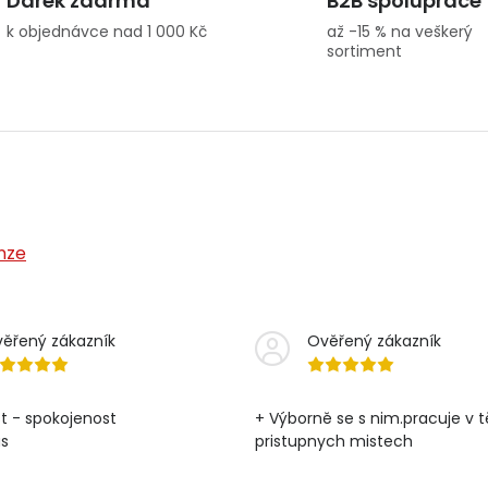
Dárek zdarma
B2B spolupráce
k objednávce nad 1 000 Kč
až -15 % na veškerý
sortiment
nze
ěřený zákazník
Ověřený zákazník
t - spokojenost
+ Výborně se s nim.pracuje v 
as
pristupnych mistech