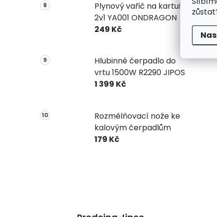
Slíbím
Plynový vařič na kartuše
zůstat
2v1 YA001 ONDRAGON
249 Kč
Nas
Hlubinné čerpadlo do
vrtu 1500W R2290 JIPOS
1 399 Kč
Rozmělňovací nože ke
kalovým čerpadlům
179 Kč