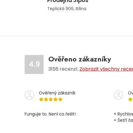
Prodejna Jipos
Teplická 906, Bílina
Ověřeno zákazníky
4.9
3156
recenzí.
Zobrazit všechny rece
Ověřený zákazník
Ov
Funguje to. Není co řešit!
+ Rychlos
+ Šetří č