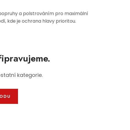
i popruhy a polstrováním pro maximální
í, kde je ochrana hlavy prioritou.
řipravujeme.
statní kategorie.
HODU