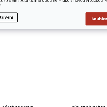
e, že s nimi zacházíme opatrně – jako s novou vrtačkou. 
?
tavení
Souhla