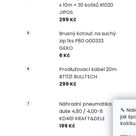
x 10m + 30 kolíků R1020
JIPOS
299 Kč
Brusný kotouč na suchý
zip 1ks P80 G00333
GEKO
6 Kč
Prodlužovací kabel 20m
BT1121 BULLTECH
299 Kč
Náhradní pneumatika +
🔧 Naš
duše 4,80 / 4,00-8
jak šp
KD461 KRAFT&DELE
košíku
199 Kč