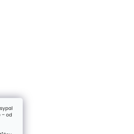
zsypal
 – od