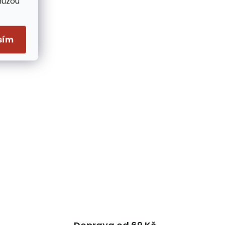
Můžou
sím