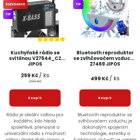
SLEVOAKCE
TIP
Jaký je aktuální stav mé objednávky?
TIP
Velkoobchodní spolupráce (B2B)
Prodejna nářadí
Servis nářadí
Hodnocení obchodu
Kuchyňské rádio se
Bluetooth reproduktor
Doprava a platba
Váš zákaznický účet
Kontakt
svítilnou V27544_CZ
se zvlhčovačem vzduchu
JIPOS
27469 JIPOS
PODPORA
/ ks
259 Kč
/ ks
499 Kč
299 Kč
Reklamační formulář
Odstoupení ve lhůtě 14 dní
Obchodní podmínky
Reklamační řád
Rádio je ideální volbou pro
Bluetooth reproduktor se
každého, kdo hledá
zvlhčovačem vzduchu je
Podmínky ochrany osobních údajů
spolehlivé, přenosné a
dokonalým spojením
univerzální rádio s možností
technologie, estetiky a
příjmu široké škály stanic a
funkčnosti. Vytvoří ve vašem