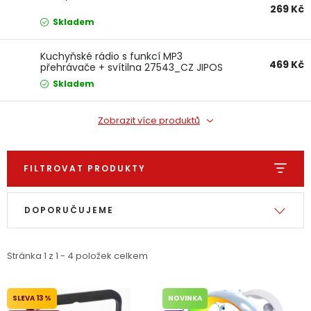
Dětská hřiště
269 Kč
Skladem
Autodoplňky
Kuchyňské rádio s funkcí MP3
469 Kč
přehrávače + svítilna 27543_CZ JIPOS
Skladem
Vánoce
Zobrazit více produktů
Ochranné pomůcky
FILTROVAT PRODUKTY
Fotovoltaika
Výpis produktů
Řazení produktů
Výprodej
DOPORUČUJEME
Značky
Stránka
1
z
1
-
4
položek celkem
13 %
NOVINKA