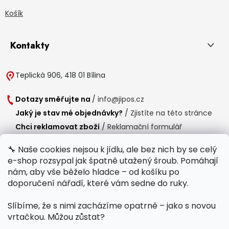
Košík
Kontakty
Teplická 906, 418 01 Bílina
Dotazy směřujte na
/
info@jipos.cz
Jaký je stav mé objednávky?
/
Zjistíte na této stránce
Chci reklamovat zboží
/
Reklamační formulář
Chci vrátit zboží do 14 dní
/
Formulář pro vrácení zboží
🔧 Naše cookies nejsou k jídlu, ale bez nich by se celý
e-shop rozsypal jak špatně utažený šroub. Pomáhají
Provozní doba
nám, aby vše běželo hladce – od košíku po
Po-Čt /
8:00 - 15:00
doporučení nářadí, které vám sedne do ruky.
Pá /
7:30 - 14:30
Slíbíme, že s nimi zacházíme opatrně – jako s novou
Polední přestávka /
11:00 - 11:30
vrtačkou. Můžou zůstat?