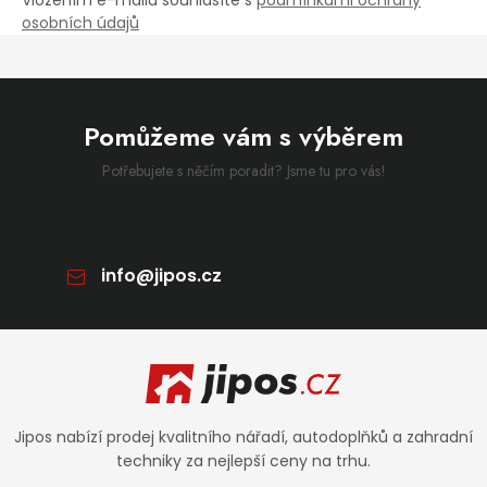
osobních údajů
Pomůžeme vám s výběrem
Potřebujete s něčím poradit? Jsme tu pro vás!
info
@
jipos.cz
Zápatí
Jipos nabízí prodej kvalitního nářadí, autodoplňků a zahradní
techniky za nejlepší ceny na trhu.