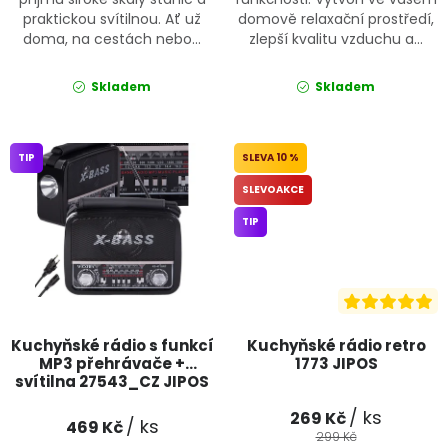
praktickou svítilnou. Ať už
domově relaxační prostředí,
doma, na cestách nebo...
zlepší kvalitu vzduchu a...
Skladem
Skladem
TIP
10 %
SLEVOAKCE
TIP
Kuchyňské rádio s funkcí
Kuchyňské rádio retro
MP3 přehrávače +
1773 JIPOS
svítilna 27543_CZ JIPOS
/ ks
269 Kč
/ ks
469 Kč
299 Kč