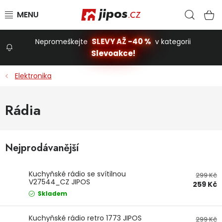
Přejít na obsah
Hled
N
SLEVY AŽ -40 %
Nepromeškejte
v kategorii
Slevoakce!
Slevoakce
Elektronika
Zahrada
Rádia
Stavba a dům
Nejprodávanější
Dílna
Kuchyňské rádio se svítilnou
299 Kč
V27544_CZ JIPOS
259 Kč
Domácnost
Skladem
Kuchyňské rádio retro 1773 JIPOS
299 Kč