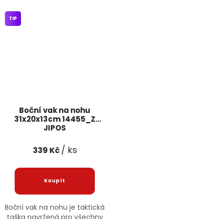
TIP
Boční vak na nohu
31x20x13cm 14455_Z
JIPOS
/ ks
339 Kč
Boční vak na nohu je taktická
taška navržená pro všechny