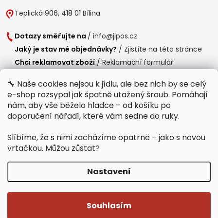
Teplická 906, 418 01 Bílina
Dotazy směřujte na
/
info@jipos.cz
Jaký je stav mé objednávky?
/
Zjistíte na této stránce
Chci reklamovat zboží
/
Reklamační formulář
Chci vrátit zboží do 14 dní
/
Formulář pro vrácení zboží
🔧 Naše cookies nejsou k jídlu, ale bez nich by se celý
e-shop rozsypal jak špatně utažený šroub. Pomáhají
Provozní doba
nám, aby vše běželo hladce – od košíku po
Po-Čt /
8:00 - 15:00
doporučení nářadí, které vám sedne do ruky.
Pá /
7:30 - 14:30
Slíbíme, že s nimi zacházíme opatrně – jako s novou
Polední přestávka /
11:00 - 11:30
vrtačkou. Můžou zůstat?
Nastavení
Copyright 2026
Jipos.cz
. Všechna práva vyhrazena.
Upravit nastavení
cookies
Souhlasím
Běží na Shoptet Premium
/
Webdesign mi-ma.cz
/
Webová analytika a reporting khoder.cz