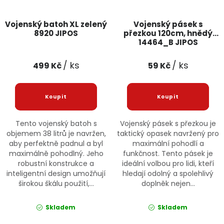
Vojenský batoh XL zelený
Vojenský pásek s
8920 JIPOS
přezkou 120cm, hnědý
14464_B JIPOS
/ ks
/ ks
499 Kč
59 Kč
Tento vojenský batoh s
Vojenský pásek s přezkou je
objemem 38 litrů je navržen,
taktický opasek navržený pro
aby perfektně padnul a byl
maximální pohodlí a
maximálně pohodlný. Jeho
funkčnost. Tento pásek je
robustní konstrukce a
ideální volbou pro lidi, kteří
inteligentní design umožňují
hledají odolný a spolehlivý
širokou škálu použití,...
doplněk nejen...
Skladem
Skladem