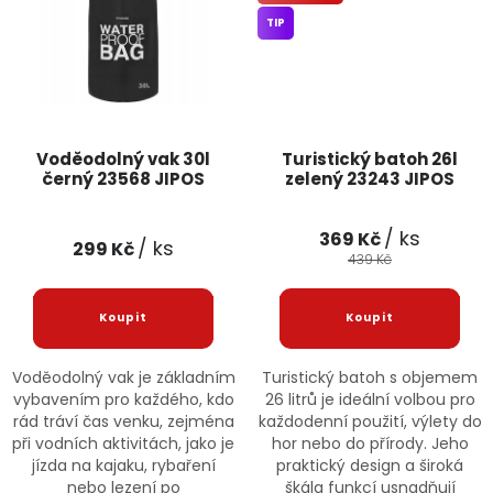
TIP
Voděodolný vak 30l
Turistický batoh 26l
černý 23568 JIPOS
zelený 23243 JIPOS
/ ks
369 Kč
/ ks
299 Kč
439 Kč
Voděodolný vak je základním
Turistický batoh s objemem
vybavením pro každého, kdo
26 litrů je ideální volbou pro
rád tráví čas venku, zejména
každodenní použití, výlety do
při vodních aktivitách, jako je
hor nebo do přírody. Jeho
jízda na kajaku, rybaření
praktický design a široká
nebo lezení po
škála funkcí usnadňují