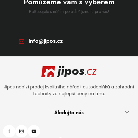
Pomůžeme vám s výběrem
Potřebujete s něčím poradit? Jsme tu pro vás!
info
@
jipos.cz
Zápatí
Jipos nabízí prodej kvalitního nářadí, autodoplňků a zahradní
techniky za nejlepší ceny na trhu.
Sledujte nás