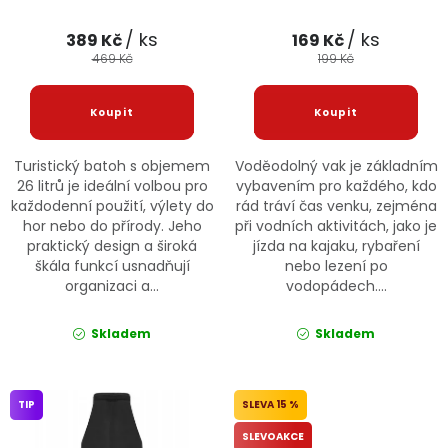
/ ks
/ ks
389 Kč
169 Kč
469 Kč
199 Kč
Turistický batoh s objemem
Voděodolný vak je základním
26 litrů je ideální volbou pro
vybavením pro každého, kdo
každodenní použití, výlety do
rád tráví čas venku, zejména
hor nebo do přírody. Jeho
při vodních aktivitách, jako je
praktický design a široká
jízda na kajaku, rybaření
škála funkcí usnadňují
nebo lezení po
organizaci a...
vodopádech....
Skladem
Skladem
TIP
15 %
SLEVOAKCE