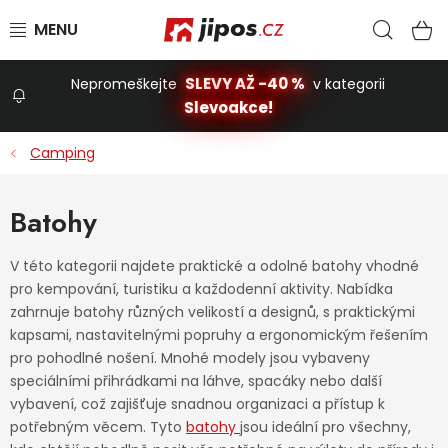
Přejít na obsah
Hled
N
SLEVY AŽ -40 %
Nepromeškejte
v kategorii
Slevoakce!
Slevoakce
Camping
Zahrada
Batohy
Stavba a dům
V této kategorii najdete praktické a odolné batohy vhodné
pro kempování, turistiku a každodenní aktivity. Nabídka
zahrnuje batohy různých velikostí a designů, s praktickými
Dílna
kapsami, nastavitelnými popruhy a ergonomickým řešením
pro pohodlné nošení. Mnohé modely jsou vybaveny
speciálními přihrádkami na láhve, spacáky nebo další
Domácnost
vybavení, což zajišťuje snadnou organizaci a přístup k
potřebným věcem. Tyto
batohy
jsou ideální pro všechny,