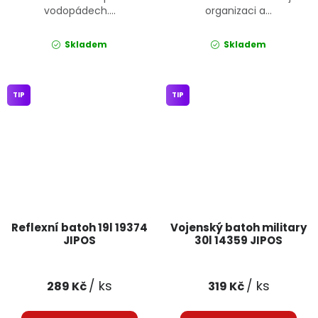
vodopádech....
organizaci a...
Skladem
Skladem
TIP
TIP
Reflexní batoh 19l 19374
Vojenský batoh military
JIPOS
30l 14359 JIPOS
/ ks
/ ks
289 Kč
319 Kč