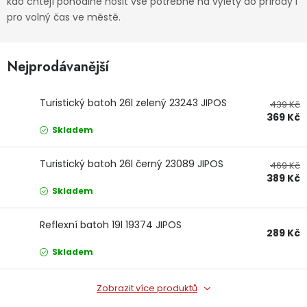
kdo chtějí pohodlně nosit vše potřebné na výlety do přírody i
Dětská hřiště
pro volný čas ve městě.
Autodoplňky
Nejprodávanější
Vánoce
Turistický batoh 26l zelený 23243 JIPOS
439 Kč
369 Kč
Skladem
Ochranné pomůcky
Turistický batoh 26l černý 23089 JIPOS
469 Kč
Fotovoltaika
389 Kč
Skladem
Výprodej
Reflexní batoh 19l 19374 JIPOS
289 Kč
Značky
Skladem
Zobrazit více produktů