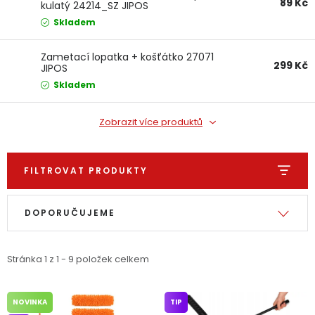
89 Kč
kulatý 24214_SZ JIPOS
Dětská hřiště
Skladem
Autodoplňky
Zametací lopatka + košťátko 27071
299 Kč
JIPOS
Skladem
Vánoce
Zobrazit více produktů
Ochranné pomůcky
FILTROVAT PRODUKTY
Fotovoltaika
Výpis produktů
Řazení produktů
Výprodej
DOPORUČUJEME
Značky
Stránka
1
z
1
-
9
položek celkem
NOVINKA
TIP