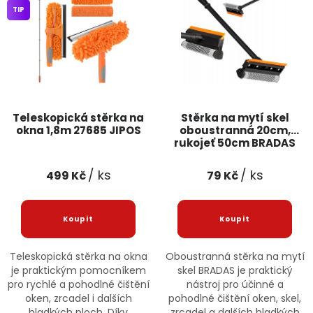
TIP
Jaký je aktuální stav mé objednávky?
Velkoobchodní spolupráce (B2B)
Prodejna nářadí
Servis nářadí
Hodnocení obchodu
Teleskopická stěrka na
Stěrka na mytí skel
Doprava a platba
Váš zákaznický účet
Kontakt
okna 1,8m 27685 JIPOS
oboustranná 20cm,
rukojeť 50cm BRADAS
PODPORA
/ ks
/ ks
499 Kč
79 Kč
Reklamační formulář
Odstoupení ve lhůtě 14 dní
Obchodní podmínky
Reklamační řád
Teleskopická stěrka na okna
Oboustranná stěrka na mytí
je praktickým pomocníkem
skel BRADAS je praktický
Podmínky ochrany osobních údajů
pro rychlé a pohodlné čištění
nástroj pro účinné a
oken, zrcadel i dalších
pohodlné čištění oken, skel,
hladkých ploch. Díky
zrcadel a dalších hladkých