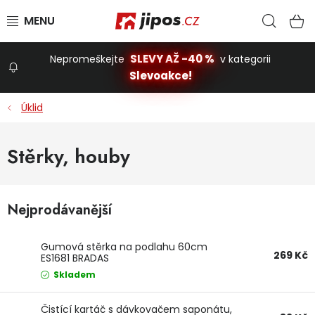
Přejít na obsah
Hled
N
SLEVY AŽ -40 %
Nepromeškejte
v kategorii
Slevoakce!
Slevoakce
Úklid
Zahrada
Stěrky, houby
Stavba a dům
Nejprodávanější
Dílna
Gumová stěrka na podlahu 60cm
269 Kč
ES1681 BRADAS
Domácnost
Skladem
Čistící kartáč s dávkovačem saponátu,