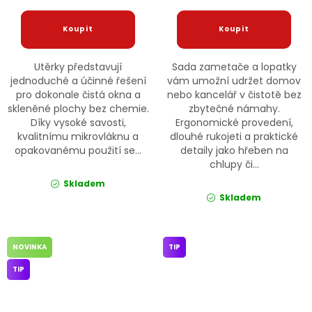
Utěrky představují
Sada zametače a lopatky
jednoduché a účinné řešení
vám umožní udržet domov
pro dokonale čistá okna a
nebo kancelář v čistotě bez
skleněné plochy bez chemie.
zbytečné námahy.
Díky vysoké savosti,
Ergonomické provedení,
kvalitnímu mikrovláknu a
dlouhé rukojeti a praktické
opakovanému použití se...
detaily jako hřeben na
chlupy či...
Skladem
Skladem
NOVINKA
TIP
TIP