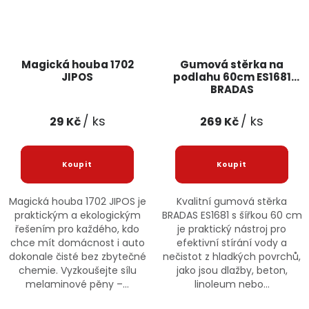
Magická houba 1702
Gumová stěrka na
JIPOS
podlahu 60cm ES1681
BRADAS
/ ks
/ ks
29 Kč
269 Kč
Magická houba 1702 JIPOS je
Kvalitní gumová stěrka
praktickým a ekologickým
BRADAS ES1681 s šířkou 60 cm
řešením pro každého, kdo
je praktický nástroj pro
chce mít domácnost i auto
efektivní stírání vody a
dokonale čisté bez zbytečné
nečistot z hladkých povrchů,
chemie. Vyzkoušejte sílu
jako jsou dlažby, beton,
melaminové pěny –...
linoleum nebo...