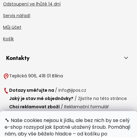
Odstoupení ve lhůtě 14 dní
Servis nářadí
Můj účet
Košík
Kontakty
Teplická 906, 418 01 Bílina
Dotazy směřujte na
/
info@jipos.cz
Jaký je stav mé objednávky?
/
Zjistíte na této stránce
Chci reklamovat zboží
/
Reklamační formulář
Chci vrátit zboží do 14 dní
/
Formulář pro vrácení zboží
🔧 Naše cookies nejsou k jídlu, ale bez nich by se celý
e-shop rozsypal jak špatně utažený šroub. Pomáhají
Provozní doba
nám, aby vše běželo hladce – od košíku po