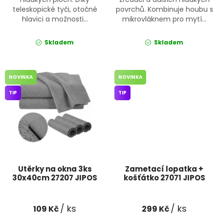
teleskopické tyči, otočné
povrchů. Kombinuje houbu s
hlavici a možnosti...
mikrovláknem pro mytí...
Skladem
Skladem
NOVINKA
NOVINKA
TIP
TIP
Utěrky na okna 3ks
Zametací lopatka +
30x40cm 27207 JIPOS
košťátko 27071 JIPOS
/ ks
/ ks
109 Kč
299 Kč