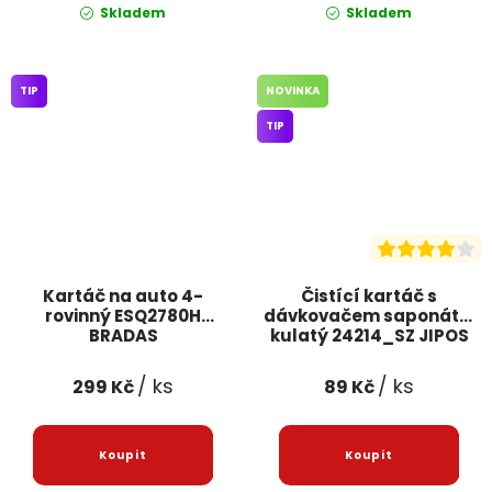
Skladem
Skladem
TIP
NOVINKA
TIP
Kartáč na auto 4-
Čistící kartáč s
rovinný ESQ2780H
dávkovačem saponátu,
BRADAS
kulatý 24214_SZ JIPOS
/ ks
/ ks
299 Kč
89 Kč