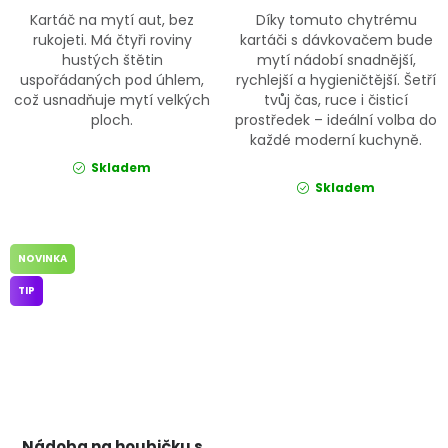
Kartáč na mytí aut, bez
Díky tomuto chytrému
rukojeti. Má čtyři roviny
kartáči s dávkovačem bude
hustých štětin
mytí nádobí snadnější,
uspořádaných pod úhlem,
rychlejší a hygieničtější. Šetří
což usnadňuje mytí velkých
tvůj čas, ruce i čisticí
ploch.
prostředek – ideální volba do
každé moderní kuchyně.
Skladem
Skladem
NOVINKA
TIP
Nádoba na houbičku s