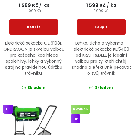
/ ks
/ ks
1 599 Kč
1 599 Kč
1 990 Kč
1 999 Kč
Elektrická sekačka OD9108K
Lehká, tichá a výkonná –
ONDRAGON je skvělou volbou
elektrická sekačka KD5400
pro každého, kdo hledá
od KRAFT&DELE je ideální
spolehlivý, lehký a výkonný
volbou pro ty, kteří chtějí
stroj na pravidelnou údržbu
snadno a efektivně pečovat
trávníku.
o svůj trávník
Skladem
Skladem
TIP
NOVINKA
TIP