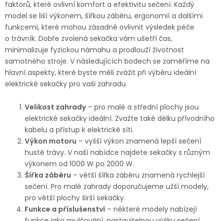
faktorů, které ovlivní komfort a efektivitu sečení. Každý
model se liší výkonem, šířkou záběru, ergonomií a dalšími
funkcemi, které mohou zásadně ovlivnit výsledek péče
o trávník. Dobře zvolená sekačka vám ušetří čas,
minimalizuje fyzickou námahu a prodlouží životnost
samotného stroje. V následujících bodech se zaměříme na
hlavní aspekty, které byste měli zvážit při výběru ideální
elektrické sekačky pro vaši zahradu.
Velikost zahrady
– pro malé a střední plochy jsou
elektrické sekačky ideální. Zvažte také délku přívodního
kabelu a přístup k elektrické síti.
Výkon motoru
– vyšší výkon znamená lepší sečení
husté trávy. V naší nabídce najdete sekačky s různým
výkonem od 1000 W po 2000 W.
Šířka záběru
– větší šířka záběru znamená rychlejší
sečení. Pro malé zahrady doporučujeme užší modely,
pro větší plochy širší sekačky.
Funkce a příslušenství
– některé modely nabízejí
funkce jako mulčování, nastavitelnou výšku sečení