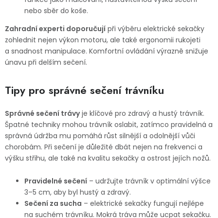
nebo sběr do koše.
Zahradní experti doporučují
při výběru elektrické sekačky
zohlednit nejen výkon motoru, ale také ergonomii rukojeti
a snadnost manipulace. Komfortní ovládání výrazně snižuje
únavu při delším sečení.
Tipy pro správné sečení trávníku
Správné sečení trávy
je klíčové pro zdravý a hustý trávník.
Špatné techniky mohou trávník oslabit, zatímco pravidelná a
správná údržba mu pomáhá růst silnější a odolnější vůči
chorobám. Při sečení je důležité dbát nejen na frekvenci a
výšku střihu, ale také na kvalitu sekačky a ostrost jejích nožů.
Pravidelné sečení
– udržujte trávník v optimální výšce
3–5 cm, aby byl hustý a zdravý.
Sečení za sucha
– elektrické sekačky fungují nejlépe
na suchém trávníku. Mokrá tráva může ucpat sekačku.