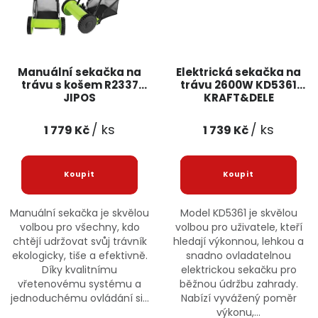
Manuální sekačka na
Elektrická sekačka na
trávu s košem R2337
trávu 2600W KD5361
JIPOS
KRAFT&DELE
/ ks
/ ks
1 779 Kč
1 739 Kč
Manuální sekačka je skvělou
Model KD5361 je skvělou
volbou pro všechny, kdo
volbou pro uživatele, kteří
chtějí udržovat svůj trávník
hledají výkonnou, lehkou a
ekologicky, tiše a efektivně.
snadno ovladatelnou
Díky kvalitnímu
elektrickou sekačku pro
vřetenovému systému a
běžnou údržbu zahrady.
jednoduchému ovládání si...
Nabízí vyvážený poměr
výkonu,...