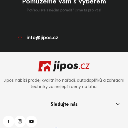
Pomůžeme vám s výběrem
Potřebujete s něčím poradit? Jsme tu pro vás!
info
@
jipos.cz
Zápatí
Jipos nabízí prodej kvalitního nářadí, autodoplňků a zahradní
techniky za nejlepší ceny na trhu.
Sledujte nás