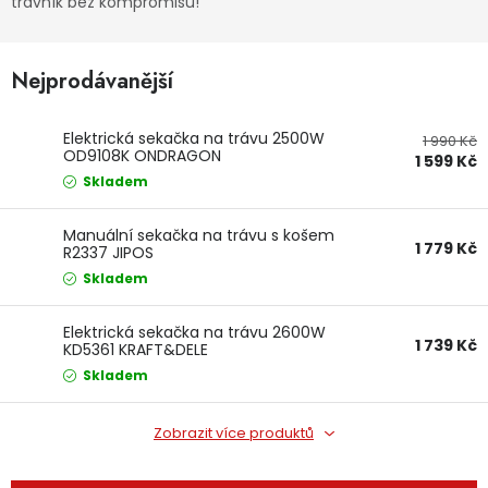
trávník bez kompromisů!
Dětská hřiště
Nejprodávanější
Autodoplňky
Elektrická sekačka na trávu 2500W
1 990 Kč
OD9108K ONDRAGON
Vánoce
1 599 Kč
Skladem
Ochranné pomůcky
Manuální sekačka na trávu s košem
1 779 Kč
R2337 JIPOS
Fotovoltaika
Skladem
Výprodej
Elektrická sekačka na trávu 2600W
1 739 Kč
KD5361 KRAFT&DELE
Skladem
Značky
Zobrazit více produktů