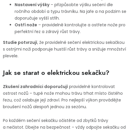
Nastavení výšky
– přizpůsobte výšku sečení dle
ročního období a typu trávníku. Na jaře a na podzim se
doporučuje vyšší střih.
Ostří nože
– pravidelně kontrolujte a ostřete nože pro
perfektní řez a zdravý růst trávy.
Studie potvrzují
, že pravidelné sečení elektrickou sekačkou
s ostrými noži podporuje hustší růst trávy a snižuje množství
plevele.
Jak se starat o elektrickou sekačku?
Zkušení zahradníci doporučují
pravidelně kontrolovat
ostrost nožů – tupé nože mohou trávu trhat místo čistého
řezu, což oslabuje její zdraví. Pro nejlepší výkon provádějte
broušení nožů alespoň jednou za sezónu.
Po každém sečení sekačku očistěte od zbytků trávy
a nečistot. Dbejte na bezpečnost – vždy odpojte sekačku od