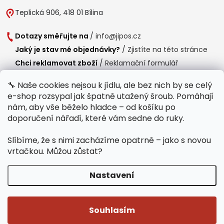
Teplická 906, 418 01 Bílina
Dotazy směřujte na
/
info@jipos.cz
Jaký je stav mé objednávky?
/
Zjistíte na této stránce
Chci reklamovat zboží
/
Reklamační formulář
Chci vrátit zboží do 14 dní
/
Formulář pro vrácení zboží
🔧 Naše cookies nejsou k jídlu, ale bez nich by se celý
e-shop rozsypal jak špatně utažený šroub. Pomáhají
Provozní doba
nám, aby vše běželo hladce – od košíku po
Po-Čt /
8:00 - 15:00
doporučení nářadí, které vám sedne do ruky.
Pá /
7:30 - 14:30
Slíbíme, že s nimi zacházíme opatrně – jako s novou
Polední přestávka /
11:00 - 11:30
vrtačkou. Můžou zůstat?
Nastavení
Copyright 2026
Jipos.cz
. Všechna práva vyhrazena.
Upravit nastavení
cookies
Souhlasím
Běží na Shoptet Premium
/
Webdesign mi-ma.cz
/
Webová analytika a reporting khoder.cz