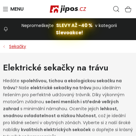
Přejít na obsah
Hled
N
SLEVY AŽ -40 %
Nepromeškejte
v kategorii
Slevoakce!
Slevoakce
Sekačky
Zahrada
Elektrické sekačky na trávu
Stavba a dům
Hledáte
spolehlivou, tichou a ekologickou sekačku na
trávu
? Naše
elektrické sekačky na trávu
jsou ideálním
řešením pro perfektně udržovaný trávník. Díky výkonným
Dílna
motorům zvládnou
sečení menších i středně velkých
zahrad
s minimální námahou. Oceníte jejich
lehkost,
snadnou ovladatelnost a nízkou hlučnost
, což je ideální
Domácnost
pro klidné sečení v obytných zónách. Vyberte si z naší široké
nabídky
kvalitních elektrických sekaček
a dopřejte si krásný