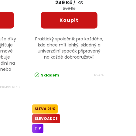
/ ks
249 Kč
299 Kč
uše díky
Praktický společník pro každého,
jišťuje
kdo chce mít lehký, skladný a
lémové
univerzální spacák připravený
ebuje
na každé dobrodružství.
eální na
 nebo
Skladem
R2474
KD10499 R1737
21 %
SLEVOAKCE
TIP