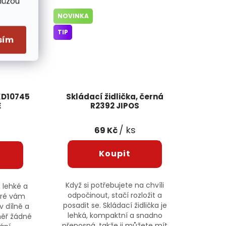
Můžou
NOVINKA
TIP
sím
KD10745
Skládací židlička, černá
E
R2392 JIPOS
/ ks
69 Kč
Když si potřebujete na chvíli
, lehké a
odpočinout, stačí rozložit a
teré vám
posadit se. Skládací židlička je
v dílně a
lehká, kompaktní a snadno
měř žádné
přenosná, takže ji můžete mít