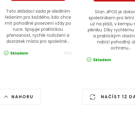
Tato skládací sada je ideálním
Stan JIPOS je dok
řešením pro každého, kdo chce
společníkem pro letní
mít pohodlné posezení vždy po
už na pláži, v kempu
ruce. Spojuje praktickou
pikniku. Díky rychlému
přenosnost, rychlé rozložení a
a praktickým vlast
dostatek místa pro společné...
nabízí pohodlný úk
ochranu...
Skladem
R1122
Skladem
Ovládací prvky výpisu
NAHORU
NAČÍST 12 D