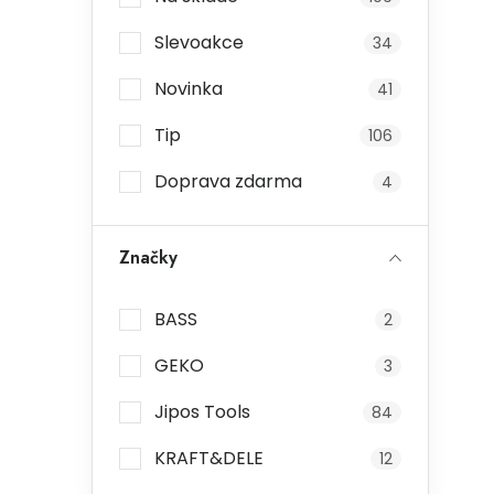
Slevoakce
34
Novinka
41
Tip
106
Doprava zdarma
4
Značky
BASS
2
GEKO
3
Jipos Tools
84
KRAFT&DELE
12