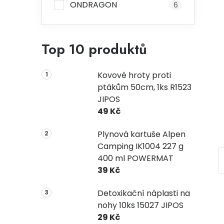
ONDRAGON
6
Top 10 produktů
Kovové hroty proti
ptákům 50cm, 1ks R1523
JIPOS
49 Kč
Plynová kartuše Alpen
Camping IK1004 227 g
400 ml POWERMAT
39 Kč
Detoxikační náplasti na
nohy 10ks 15027 JIPOS
29 Kč