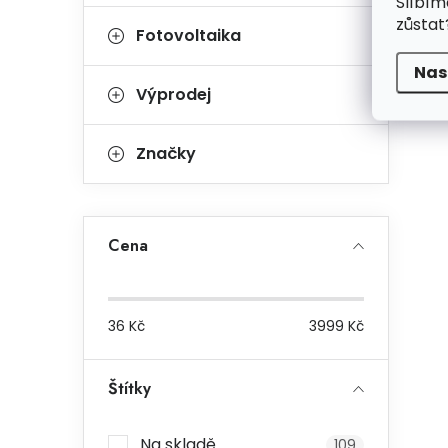
Slíbím
zůstat
Fotovoltaika
Nas
Výprodej
Značky
Cena
36
Kč
3999
Kč
Štítky
Na skladě
109