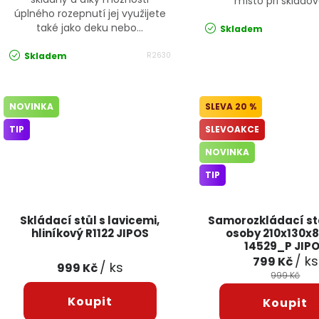
místo při skladov
úplného rozepnutí jej využijete
také jako deku nebo...
Skladem
Skladem
R2630
NOVINKA
20 %
TIP
SLEVOAKCE
NOVINKA
TIP
Skládací stůl s lavicemi,
Samorozkládací st
hliníkový R1122 JIPOS
osoby 210x130x
14529_P JIP
/ ks
799 Kč
/ ks
999 Kč
999 Kč