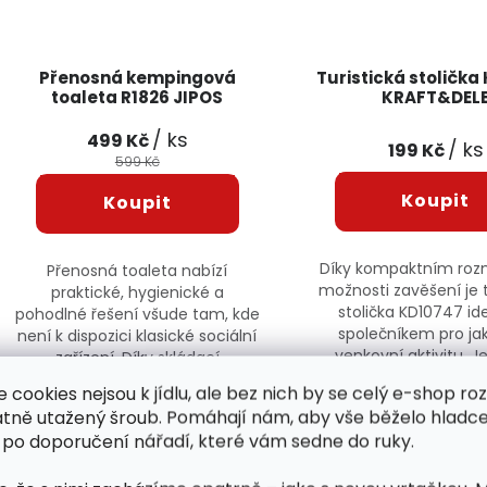
Přenosná kempingová
Turistická stolička
toaleta R1826 JIPOS
KRAFT&DEL
/ ks
499 Kč
/ ks
199 Kč
599 Kč
Díky kompaktním ro
Přenosná toaleta nabízí
možnosti zavěšení je t
praktické, hygienické a
stolička KD10747 id
pohodlné řešení všude tam, kde
společníkem pro jak
není k dispozici klasické sociální
venkovní aktivitu. Je
zařízení. Díky skládací
snadno přenosná a 
konstrukci, vysoké nosnosti a...
e cookies nejsou k jídlu, ale bez nich by se celý e-shop ro
robustní,...
atně utažený šroub. Pomáhají nám, aby vše běželo hladce
Skladem
R1826
 po doporučení nářadí, které vám sedne do ruky.
Skladem