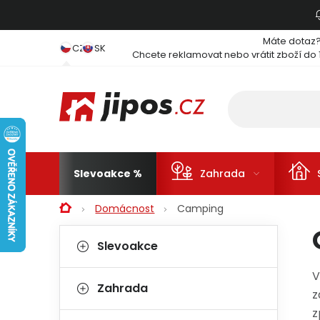
Přejít na obsah
Máte dotaz
CZ
SK
Chcete reklamovat nebo vrátit zboží do 
Slevoakce
Zahrada
Domů
Domácnost
Camping
Postranní panel
Kategorie
Přeskočit kategorie
Slevoakce
V
Zahrada
z
z