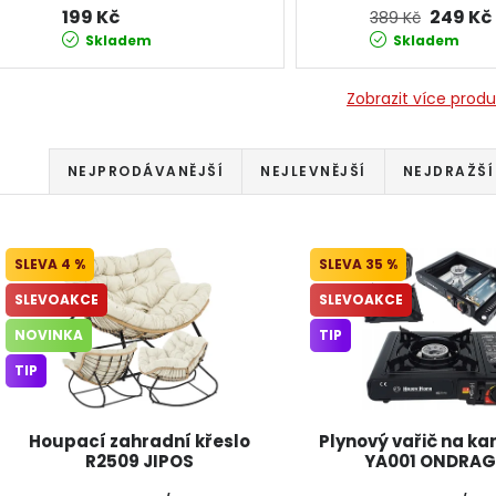
199 Kč
249 Kč
389 Kč
Skladem
Skladem
Zobrazit více prod
Řazení produktů
NEJPRODÁVANĚJŠÍ
NEJLEVNĚJŠÍ
NEJDRAŽŠÍ
Výpis produktů
4 %
35 %
SLEVOAKCE
SLEVOAKCE
NOVINKA
TIP
TIP
Houpací zahradní křeslo
Plynový vařič na ka
R2509 JIPOS
YA001 ONDRA