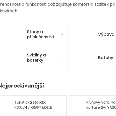
řenosnost a funkčnost, což zajišťuje komfortní zážitek př
ktivitách.
Stany a
Výbava
příslušenství
Svítilny a
Batohy
baterky
Nejprodávanější
Turistická stolička
Plynový vařič na
KD10747 KRAFT&DELE
kartuše 2v1 YA00
ONDRAGON