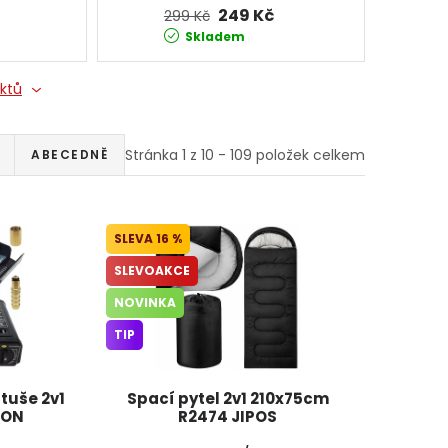
249 Kč
299 Kč
Skladem
uktů
Stránka
1
z
10
-
109
položek celkem
ABECEDNĚ
16 %
SLEVOAKCE
NOVINKA
TIP
rtuše 2v1
Spací pytel 2v1 210x75cm
GON
R2474 JIPOS