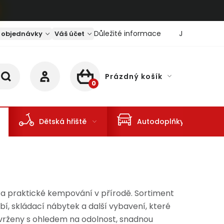
Důležité informace
Jaký je aktu
 objednávky
Váš účet
Prázdný košík
NÁKUPNÍ KOŠÍK
Dětská hřiště
Autodoplňky
 a praktické kempování v přírodě. Sortiment
bí, skládací nábytek a další vybavení, které
avrženy s ohledem na odolnost, snadnou