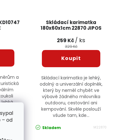
 KD10747
Skládací karimatka
E
180x60x1cm 22870 JIPOS
/ ks
259 Kč
329 Kč
změrům a
Skládací karimatka je lehký,
uristická
odolný a univerzální doplněk,
eálním
který by neměl chybět ve
oukoli
výbavě žádného milovníka
 lehká,
outdooru, cestování ani
zároveň
kempování. Skvěle poslouží
zsypal
všude tam, kde...
 – od
KD10747
Skladem
M22870