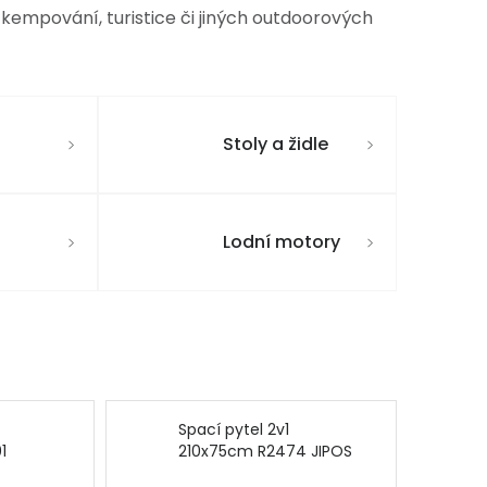
i kempování, turistice či jiných outdoorových
Stoly a židle
Lodní motory
Spací pytel 2v1
1
210x75cm R2474 JIPOS