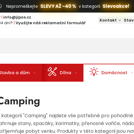
SLEVY AŽ -40 %
Slevoakce!
Nepromeškejte
v kategorii
?
|
info@jipos.cz
Kontakt
Stav
14 dní?
|
Využijte náš reklamační formulář
Stavba a dům
Dílna
Domácnost
Camping
 kategorii "Camping" najdete vše potřebné pro pohodlné
ahrnuje stany, spacáky, karimatky, přenosné vařiče, nádo
příjemňuje pobyt venku. Produkty v této kategorii jsou n