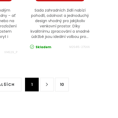
onalým
Sada zahradních židlí nabízí
 dny – ať
pohodlí, odolnost a jednoduchý
 nebo na
design vhodný pro jakýkoliv
 rozložení
venkovní prostor. Díky
nostem
kvalitnímu zpracování a snadné
ryt i
údržbě jsou ideální volbou pro...
Skladem
M25415-27566
V14529_P
Stránkování
ALŠÍCH
1
10