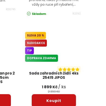
ání.
vždy po ruce při rybaření,...
KD10745
Skladem
R2392
20 %
SLEVOAKCE
TIP
DOPRAVA ZDARMA
an pro 2
Sada zahradních židlí 4ks
85cm
25415 JIPOS
OS
/ ks
1 899 Kč
2 390 Kč