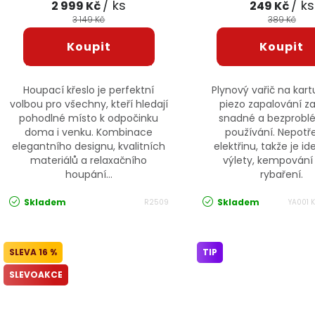
/ ks
/ ks
2 999 Kč
249 Kč
3 149 Kč
389 Kč
Houpací křeslo je perfektní
Plynový vařič na kart
volbou pro všechny, kteří hledají
piezo zapalování za
pohodlné místo k odpočinku
snadné a bezprob
doma i venku. Kombinace
používání. Nepotř
elegantního designu, kvalitních
elektřinu, takže je id
materiálů a relaxačního
výlety, kempování
houpání...
rybaření.
Skladem
Skladem
R2509
YA001 
16 %
TIP
SLEVOAKCE