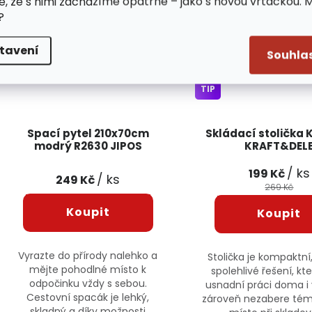
e, že s nimi zacházíme opatrně – jako s novou vrtačkou. 
?
NOVINKA
26 %
TIP
SLEVOAKCE
tavení
Souhla
NOVINKA
TIP
Spací pytel 210x70cm
Skládací stolička 
modrý R2630 JIPOS
KRAFT&DEL
/ ks
199 Kč
/ ks
249 Kč
269 Kč
Vyrazte do přírody nalehko a
Stolička je kompaktní
mějte pohodlné místo k
spolehlivé řešení, k
odpočinku vždy s sebou.
usnadní práci doma i 
Cestovní spacák je lehký,
zároveň nezabere té
skladný a díky možnosti