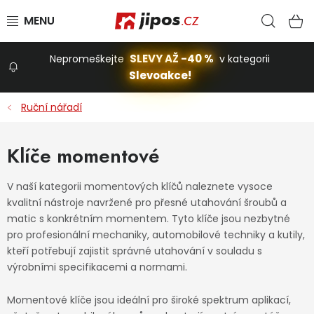
Přejít na obsah
Hled
N
SLEVY AŽ -40 %
Nepromeškejte
v kategorii
Slevoakce!
Slevoakce
Ruční nářadí
Zahrada
Klíče momentové
Stavba a dům
V naší kategorii momentových klíčů naleznete vysoce
kvalitní nástroje navržené pro přesné utahování šroubů a
matic s konkrétním momentem. Tyto klíče jsou nezbytné
Dílna
pro profesionální mechaniky, automobilové techniky a kutily,
kteří potřebují zajistit správné utahování v souladu s
výrobními specifikacemi a normami.
Domácnost
Momentové klíče jsou ideální pro široké spektrum aplikací,