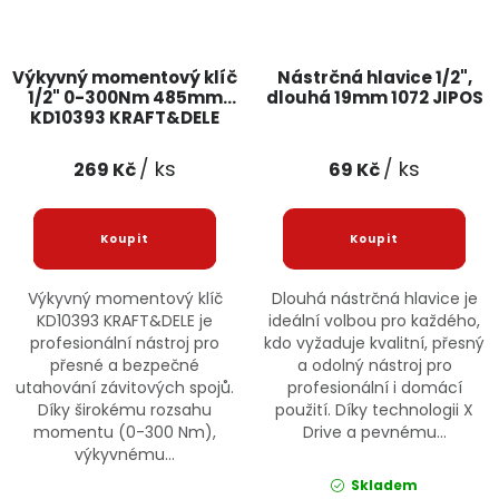
Výkyvný momentový klíč
Nástrčná hlavice 1/2",
1/2" 0-300Nm 485mm
dlouhá 19mm 1072 JIPOS
KD10393 KRAFT&DELE
/ ks
/ ks
269 Kč
69 Kč
Výkyvný momentový klíč
Dlouhá nástrčná hlavice je
KD10393 KRAFT&DELE je
ideální volbou pro každého,
profesionální nástroj pro
kdo vyžaduje kvalitní, přesný
přesné a bezpečné
a odolný nástroj pro
utahování závitových spojů.
profesionální i domácí
Díky širokému rozsahu
použití. Díky technologii X
momentu (0-300 Nm),
Drive a pevnému...
výkyvnému...
Skladem