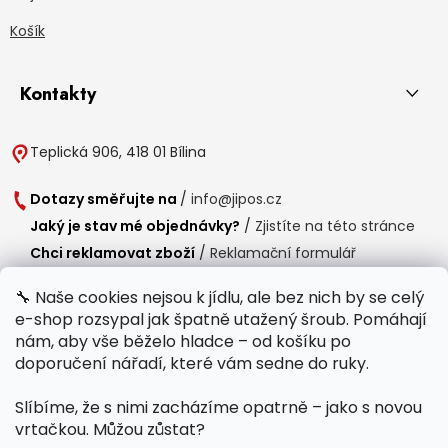
Košík
Kontakty
Teplická 906, 418 01 Bílina
Dotazy směřujte na
/
info@jipos.cz
Jaký je stav mé objednávky?
/
Zjistíte na této stránce
Chci reklamovat zboží
/
Reklamační formulář
Chci vrátit zboží do 14 dní
/
Formulář pro vrácení zboží
🔧 Naše cookies nejsou k jídlu, ale bez nich by se celý
e-shop rozsypal jak špatně utažený šroub. Pomáhají
Provozní doba
nám, aby vše běželo hladce – od košíku po
Po-Čt /
8:00 - 15:00
doporučení nářadí, které vám sedne do ruky.
Pá /
7:30 - 14:30
Slíbíme, že s nimi zacházíme opatrně – jako s novou
Polední přestávka /
11:00 - 11:30
vrtačkou. Můžou zůstat?