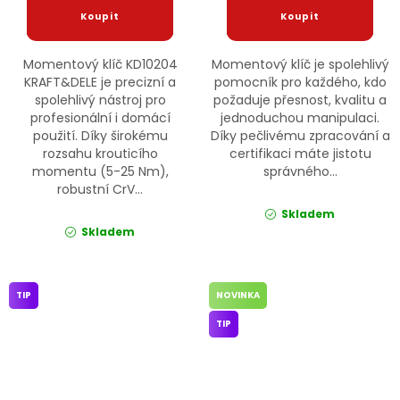
Momentový klíč KD10204
Momentový klíč je spolehlivý
KRAFT&DELE je precizní a
pomocník pro každého, kdo
spolehlivý nástroj pro
požaduje přesnost, kvalitu a
profesionální i domácí
jednoduchou manipulaci.
použití. Díky širokému
Díky pečlivému zpracování a
rozsahu krouticího
certifikaci máte jistotu
momentu (5-25 Nm),
správného...
robustní CrV...
Skladem
Skladem
TIP
NOVINKA
TIP