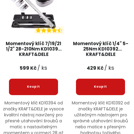
Momentový klíč 7/19/21
Momentový klíč 1/4" 5-
1/2" 28-210Nm KD10394
25Nm KD10392
KRAFT&DELE
KRAFT&DELE
/ ks
/ ks
599 Kč
429 Kč
Momentový klíč KD10394 od
Momentový klíč KD10392 od
značky KRAFT&DELE je vysoce
značky KRAFT&DELE je
kvalitní nástroj navržený pro
užitečným nástrojem pro
přesné utahování šroubů a
správné utahování šroubů
matic s nastavitelným
nebo matice s přesným
momentem v rozmezí 28 až
hodnotou točivého