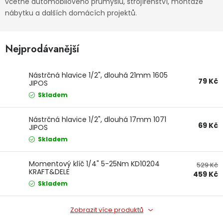
včetně automobilového průmyslu, strojírenství, montáže
Dětská hřiště
nábytku a dalších domácích projektů.
Autodoplňky
Nejprodávanější
Vánoce
Nástrčná hlavice 1/2", dlouhá 21mm 1605
79 Kč
JIPOS
Skladem
Ochranné pomůcky
Nástrčná hlavice 1/2", dlouhá 17mm 1071
Fotovoltaika
69 Kč
JIPOS
Skladem
Výprodej
Momentový klíč 1/4" 5-25Nm KD10204
529 Kč
KRAFT&DELE
Značky
459 Kč
Skladem
Zobrazit více produktů