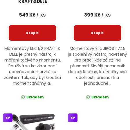
KRAFT&DELE
/ ks
/ ks
549 Kč
399 Kč
Momentový klíč 1/2 KRAFT &
Momentový klíč JIPOS 11745
DELE je přesný nástroj k
je spolehlivý nástroj navržený
měření točivého momentu.
pro práci, kde záleží na
Používá se ke zkroucení
přesnosti. Skvělý pomocník
upevňovacích prvků se
do každé dílny, který díky své
závitem tak, aby byl krouticí
odolnosti, přesnosti a
moment známý a...
jednoduché...
Skladem
Skladem
TIP
TIP