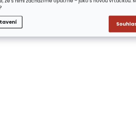
e, že s nimi zacházíme opatrně – jako s novou vrtačkou. 
?
tavení
Souhla