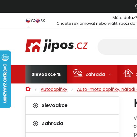
Přejít na obsah
Máte dotaz
CZ
SK
Chcete reklamovat nebo vrátit zboží do 
Slevoakce
Zahrada
Domů
Autodoplňky
Auto-moto doplňky, nářadí a
Postranní panel
Kategorie
Přeskočit kategorie
Slevoakce
V
Zahrada
o
p