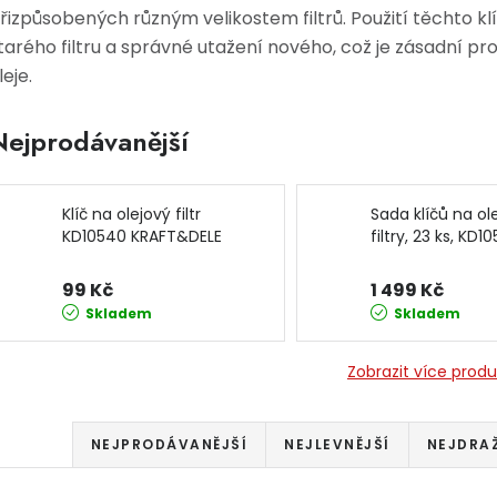
řizpůsobených různým velikostem filtrů. Použití těchto 
tarého filtru a správné utažení nového, což je zásadní p
leje.
Nejprodávanější
Klíč na olejový filtr
Sada klíčů na ol
KD10540 KRAFT&DELE
filtry, 23 ks, KD1
KRAFT&DELE
99 Kč
1 499 Kč
Skladem
Skladem
Zobrazit více prod
Řazení produktů
NEJPRODÁVANĚJŠÍ
NEJLEVNĚJŠÍ
NEJDRA