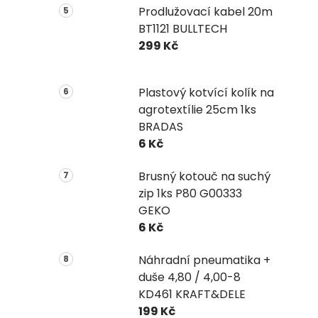
Prodlužovací kabel 20m
BT1121 BULLTECH
299 Kč
Plastový kotvící kolík na
agrotextílie 25cm 1ks
BRADAS
6 Kč
Brusný kotouč na suchý
zip 1ks P80 G00333
GEKO
6 Kč
Náhradní pneumatika +
duše 4,80 / 4,00-8
KD461 KRAFT&DELE
199 Kč