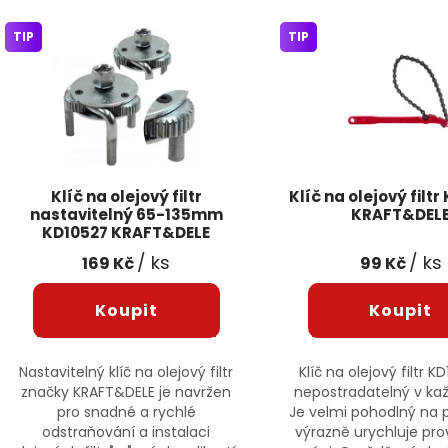
Výpis produktů
TIP
TIP
Klíč na olejový filtr
Klíč na olejový filt
nastavitelný 65-135mm
KRAFT&DEL
KD10527 KRAFT&DELE
/ ks
/ ks
169 Kč
99 Kč
Nastavitelný klíč na olejový filtr
Klíč na olejový filtr K
značky KRAFT&DELE je navržen
nepostradatelný v kaž
pro snadné a rychlé
Je velmi pohodlný na p
odstraňování a instalaci
výrazně urychluje pr