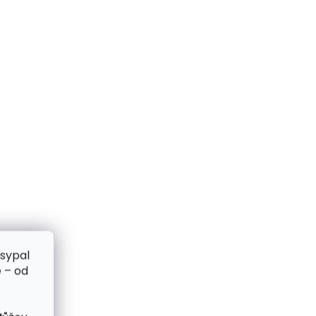
zsypal
 – od