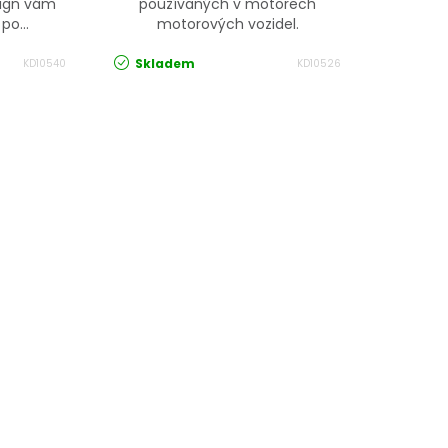
sign vám
používaných v motorech
po...
motorových vozidel.
Skladem
KD10540
KD10526