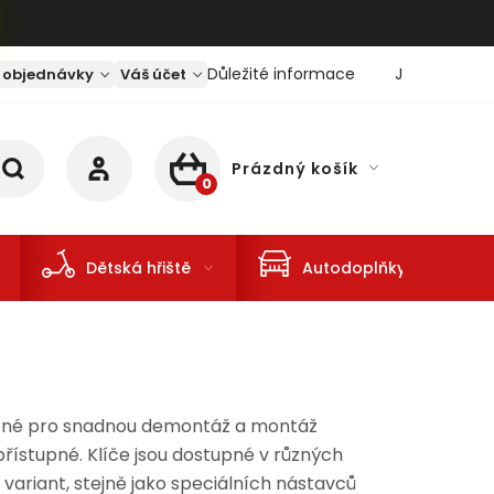
Důležité informace
Jaký je aktu
 objednávky
Váš účet
Prázdný košík
NÁKUPNÍ KOŠÍK
Dětská hřiště
Autodoplňky
avržené pro snadnou demontáž a montáž
přístupné. Klíče jsou dostupné v různých
ariant, stejně jako speciálních nástavců