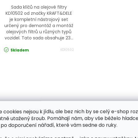
Sada klíčů na olejové filtry
KD10502 od značky KRAFT&DELE
je kompletní nástrojový set
určený pro demontáž a montáž
olejových filtrů u různých typů
vozidel. Tato sada obsahuje 23...
Skladem
KD10502
Ovládací prvky výpisu
e cookies nejsou k jídlu, ale bez nich by se celý e-shop ro
atně utažený šroub. Pomáhají nám, aby vše běželo hladce
 po doporučení nářadí, které vám sedne do ruky.