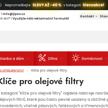
SLEVY AŽ -40 %
Slevoakce!
Nepromeškejte
v kategorii
?
|
info@jipos.cz
Kontakt
Stav
14 dní?
|
Využijte náš reklamační formulář
Stavba a dům
Dílna
Domácnost
 příslušenství
Klíče pro olejové filtry
Klíče pro olejové filtry
 kategorii "Klíče pro olejové filtry" najdete nástroje n
lejových filtrů, které jsou často pevně usazeny a obtížně 
rovedeních, včetně pásových, řetězových a třmenových v