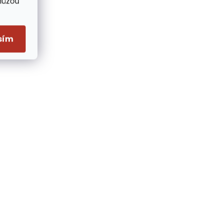
Můžou
sím