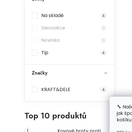
Na skladě
4
Slevoakce
0
Novinka
0
Tip
4
Značky
KRAFT&DELE
4
🔧 Naš
Top 10 produktů
jak šp
košíku
Kovové hroty proti