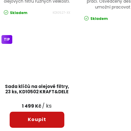
olejových filtrů různých velikostí.
práci. Osvědčený de
umožní pracovat 
Skladem
KD10527-XX
Skladem
TIP
Sada klíčů na olejové filtry,
23 ks, KD10502 KRAFT&DELE
/ ks
1 499 Kč