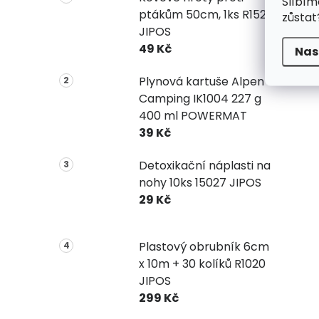
Slíbím
ptákům 50cm, 1ks R1523
zůstat
JIPOS
49 Kč
Nas
Plynová kartuše Alpen
Camping IK1004 227 g
400 ml POWERMAT
39 Kč
Detoxikační náplasti na
nohy 10ks 15027 JIPOS
29 Kč
Plastový obrubník 6cm
x 10m + 30 kolíků R1020
JIPOS
299 Kč