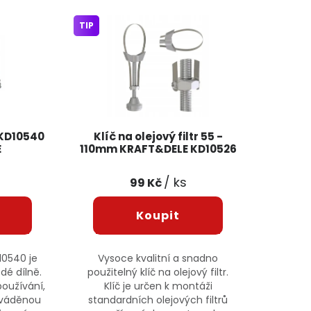
TIP
r KD10540
Klíč na olejový filtr 55 -
E
110mm KRAFT&DELE KD10526
/ ks
99 Kč
D10540 je
Vysoce kvalitní a snadno
dé dílně.
použitelný klíč na olejový filtr.
oužívání,
Klíč je určen k montáži
ováděnou
standardních olejových filtrů