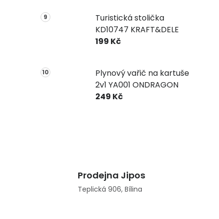
Turistická stolička
KD10747 KRAFT&DELE
199 Kč
Plynový vařič na kartuše
2v1 YA001 ONDRAGON
249 Kč
Prodejna Jipos
Teplická 906, Bílina