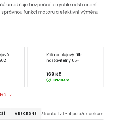
klíčů umožňuje bezpečné a rychlé odstranění
ro správnou funkci motoru a efektivní výměnu
ejové
Klíč na olejový filtr
0502
nastavitelný 65-
135mm KD10527
KRAFT&DELE
169 Kč
Skladem
uktů
Stránka
1
z
1
-
4
položek celkem
ŽŠÍ
ABECEDNĚ