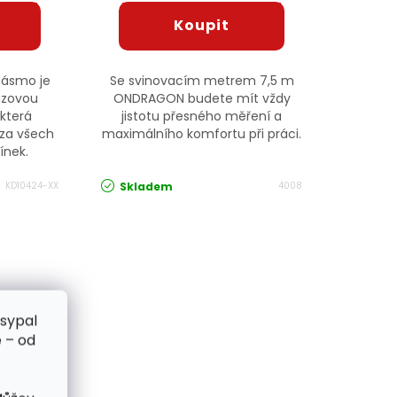
pásmo je
Se svinovacím metrem 7,5 m
uzovou
ONDRAGON budete mít vždy
která
jistotu přesného měření a
 za všech
maximálního komfortu při práci.
ínek.
Skladem
KD10424-XX
4008
zsypal
 – od