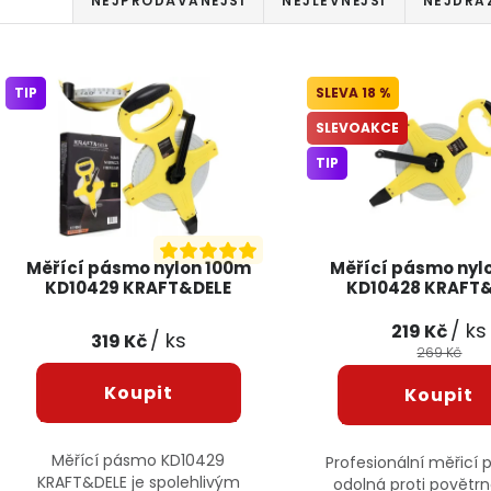
NEJPRODÁVANĚJŠÍ
NEJLEVNĚJŠÍ
NEJDRA
Výpis produktů
TIP
18 %
SLEVOAKCE
TIP
Měřící pásmo nylon 100m
Měřící pásmo nyl
KD10429 KRAFT&DELE
KD10428 KRAFT
/ ks
219 Kč
/ ks
319 Kč
269 Kč
Měřící pásmo KD10429
Profesionální měřicí 
KRAFT&DELE je spolehlivým
odolná proti povětr