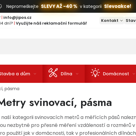
SLEVY AŽ -40 %
Slevoakce!
Nepromeškejte
v kategorii
?
|
info@jipos.cz
Kontakt
Stav
14 dní?
|
Využijte náš reklamační formulář
Stavba a dům
Dílna
Domácnost
cí, pásma
Metry svinovací, pásma
 naší kategorii svinovacích metrů a měřících pásů nalezn
sou nezbytné pro přesné měření vzdáleností a rozměrů v r
ro použití jak v domácnosti, tak v profesionálních dílnách