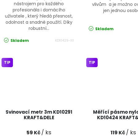
nástrojem pro každého
vlivům a je možno ov
profesionála i domácího
jen jednou osob
uživatele , který hledá přesnost,
odolnost a snadné použití. Díky
robustní...
Skladem
Skladem
KD10429-XX
TIP
TIP
Svinovací metr 3m KD10291
Měřící pásmo nyl
KRAFT&DELE
KD10424 KRAFT
/ ks
/ ks
59 Kč
119 Kč