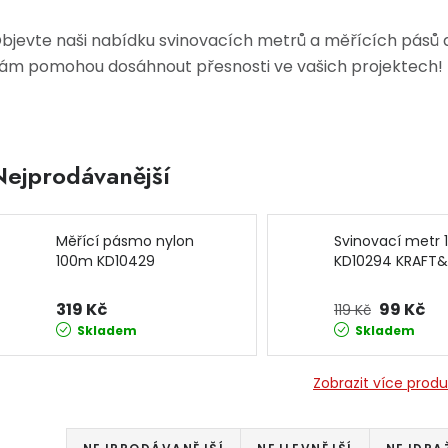
bjevte naši nabídku svinovacích metrů a měřících pásů a 
ám pomohou dosáhnout přesnosti ve vašich projektech!
Nejprodávanější
Měřící pásmo nylon
Svinovací metr
100m KD10429
KD10294 KRAFT&
KRAFT&DELE
319 Kč
99 Kč
119 Kč
Skladem
Skladem
Zobrazit více prod
Řazení produktů