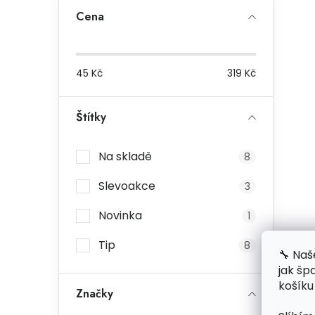
Cena
45
Kč
319
Kč
Štítky
Na skladě
8
Slevoakce
3
Novinka
1
Tip
8
🔧 Naš
jak šp
košíku
Značky