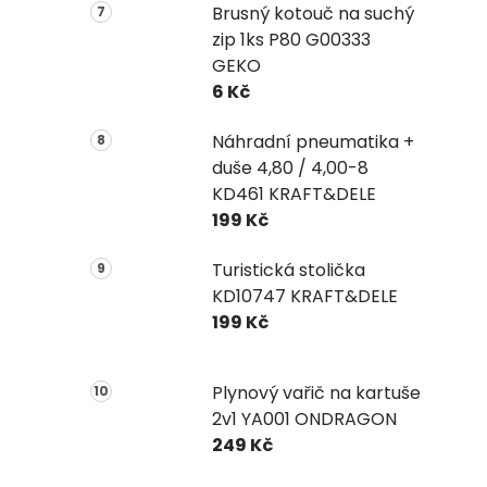
Brusný kotouč na suchý
zip 1ks P80 G00333
GEKO
6 Kč
Náhradní pneumatika +
duše 4,80 / 4,00-8
KD461 KRAFT&DELE
199 Kč
Turistická stolička
KD10747 KRAFT&DELE
199 Kč
Plynový vařič na kartuše
2v1 YA001 ONDRAGON
249 Kč