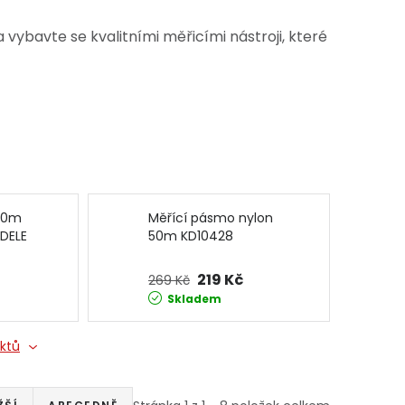
vybavte se kvalitními měřicími nástroji, které
 10m
Měřící pásmo nylon
DELE
50m KD10428
KRAFT&DELE
219 Kč
269 Kč
Skladem
uktů