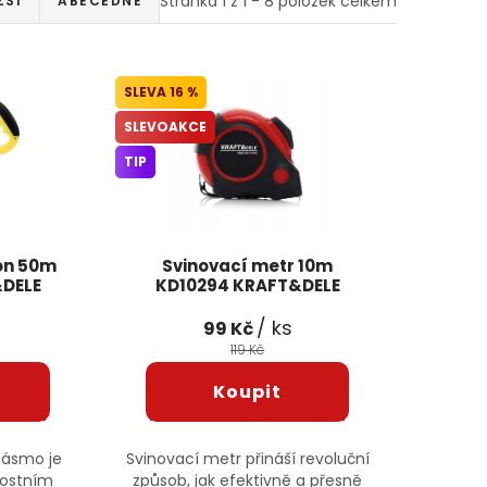
Stránka
1
z
1
-
8
položek celkem
ŽŠÍ
ABECEDNĚ
16 %
SLEVOAKCE
TIP
on 50m
Svinovací metr 10m
&DELE
KD10294 KRAFT&DELE
/ ks
99 Kč
119 Kč
pásmo je
Svinovací metr přináší revoluční
nostním
způsob, jak efektivně a přesně