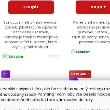
Svinovací metr přináší revoluční
Profesionální měřicí 
způsob, jak efektivně a přesně
zakončeno protiskl
měřit délky a rozměry.
gumovou vrstvou, 
Kombinuje tradiční měřicí prvky
zajišťuje dobrý úchop
s inovativními funkcemi, které
pracovních podm
zvyšují produktivitu a...
Skladem
Skladem
KD10291
TIP
SLEVOAKCE
TIP
e cookies nejsou k jídlu, ale bez nich by se celý e-shop ro
atně utažený šroub. Pomáhají nám, aby vše běželo hladce
 po doporučení nářadí, které vám sedne do ruky.