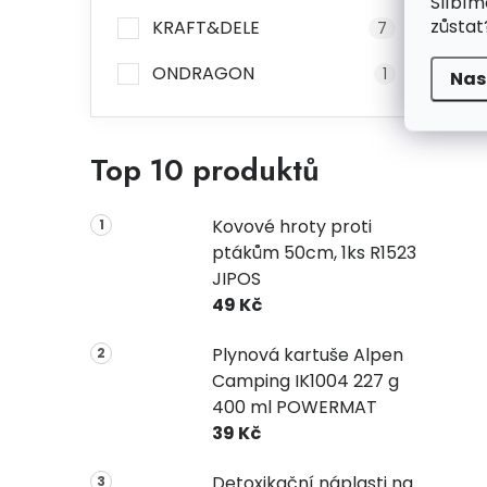
Slíbím
zůstat
KRAFT&DELE
7
ONDRAGON
1
Nas
Top 10 produktů
Kovové hroty proti
ptákům 50cm, 1ks R1523
JIPOS
49 Kč
Plynová kartuše Alpen
Camping IK1004 227 g
400 ml POWERMAT
39 Kč
Detoxikační náplasti na