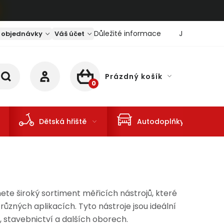
Důležité informace
Jaký je aktu
 objednávky
Váš účet
Prázdný košík
NÁKUPNÍ KOŠÍK
Dětská hřiště
Autodoplňky
ete široký sortiment měřicích nástrojů, které
ůzných aplikacích. Tyto nástroje jsou ideální
, stavebnictví a dalších oborech.