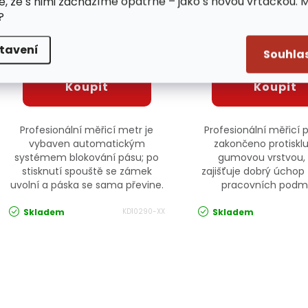
e, že s nimi zacházíme opatrně – jako s novou vrtačkou. 
Metr svinovací 2m, 19mm
Měřící pásmo nyl
?
KD10290 KRAFT&DELE
KD10426 KRAFT
tavení
/ ks
/ ks
Souhla
45 Kč
199 Kč
Profesionální měřicí metr je
Profesionální měřicí 
vybaven automatickým
zakončeno protiskl
systémem blokování pásu; po
gumovou vrstvou, 
stisknutí spouště se zámek
zajišťuje dobrý úchop
uvolní a páska se sama převine.
pracovních podm
Skladem
Skladem
KD10290-XX
Ovládací prvky výpisu