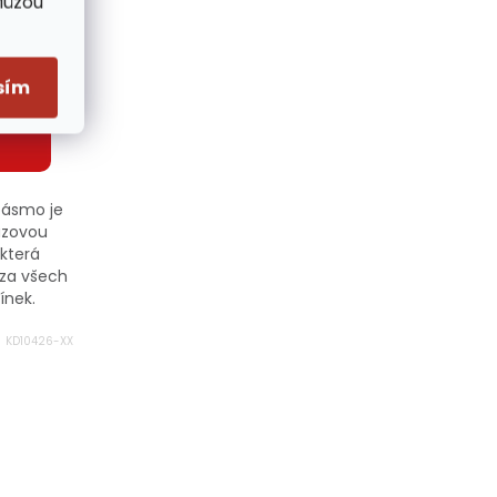
Můžou
on 50m
&DELE
sím
pásmo je
uzovou
která
 za všech
ínek.
KD10426-XX