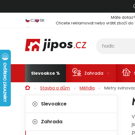
Přejít na obsah
Máte dotaz
CZ
SK
Chcete reklamovat nebo vrátit zboží do 
Slevoakce
Zahrada
Domů
Stavba a dům
Měřidla
Metry svinova
Postranní panel
Kategorie
Přeskočit kategorie
Slevoakce
V
Zahrada
j
p