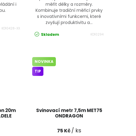
ládání i
měřit délky a rozměry.
ou.
Kombinuje tradiční měřicí prvky
s inovativními funkcemi, které
zvyšují produktivitu a...
KD10428-XX
Skladem
KD10294
NOVINKA
TIP
on 20m
Svinovací metr 7,5m MET75
&DELE
ONDRAGON
/ ks
75 Kč