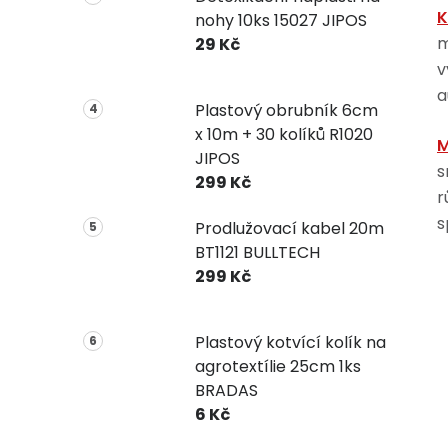
K
nohy 10ks 15027 JIPOS
m
29 Kč
v
a
Plastový obrubník 6cm
x 10m + 30 kolíků R1020
M
JIPOS
s
299 Kč
r
s
Prodlužovací kabel 20m
BT1121 BULLTECH
299 Kč
Plastový kotvící kolík na
agrotextílie 25cm 1ks
BRADAS
6 Kč