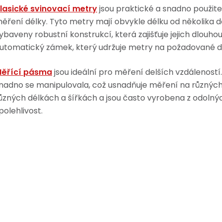
lasické svinovací metry
jsou praktické a snadno použite
ěření délky. Tyto metry mají obvykle délku od několika d
ybaveny robustní konstrukcí, která zajišťuje jejich dlouh
utomatický zámek, který udržuje metry na požadované d
ěřící pásma
jsou ideální pro měření delších vzdáleností.
nadno se manipulovala, což usnadňuje měření na různýc
ůzných délkách a šířkách a jsou často vyrobena z odolných
polehlivost.