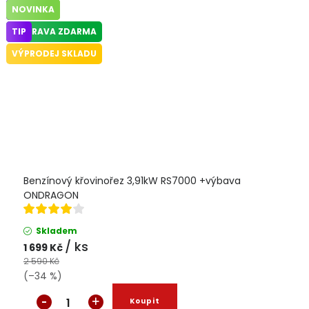
TIP
TIP
NOVINKA
TIP
NOVINKA
NOVINKA
TIP
TIP
TIP
TIP
TIP
NOVINKA
TIP
TIP
TIP
DOPRAVA ZDARMA
TIP
VÝPRODEJ SKLADU
Benzínový křovinořez 3,91kW RS7000 +výbava
ONDRAGON
Skladem
/ ks
1 699 Kč
2 590 Kč
(–34 %)