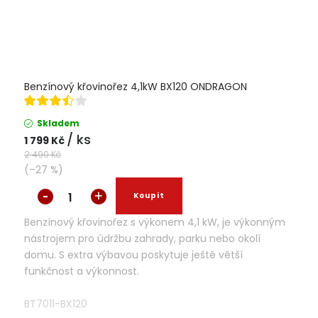
Benzínový křovinořez 4,1kW BX120 ONDRAGON
Skladem
/ ks
1 799 Kč
2 490 Kč
(–27 %)
Benzínový křovinořez s výkonem 4,1 kW, je výkonným
nástrojem pro údržbu zahrady, parku nebo okolí
domu. S extra výbavou poskytuje ještě větší
funkčnost a výkonnost.
BT7011-BX120