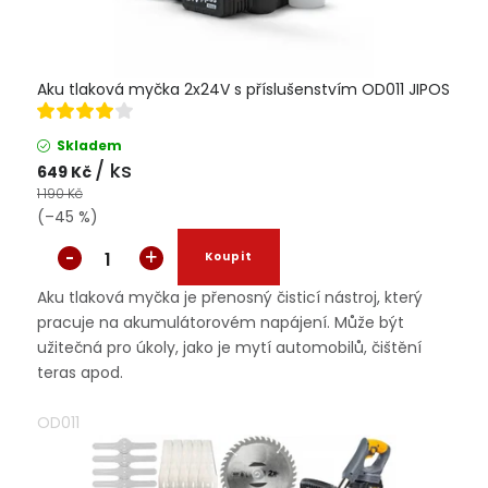
Aku tlaková myčka 2x24V s příslušenstvím OD011 JIPOS
Skladem
/ ks
649 Kč
1 190 Kč
(–45 %)
Aku tlaková myčka je přenosný čisticí nástroj, který
pracuje na akumulátorovém napájení. Může být
užitečná pro úkoly, jako je mytí automobilů, čištění
teras apod.
OD011