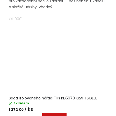
pro každodenní péči o zahradu – bez benzínu, kabelů
a složité údržby. Vhodný...
OD9001
Sada izolovaného nářadí 11ks KD5970 KRAFT&DELE
Skladem
/ ks
1 272 Kč