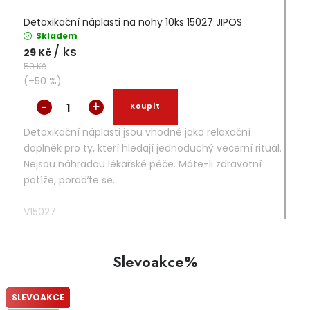
Detoxikační náplasti na nohy 10ks 15027 JIPOS
Skladem
/ ks
29 Kč
59 Kč
(–50 %)
Detoxikační náplasti jsou vhodné jako relaxační
doplněk pro ty, kteří hledají jednoduchý večerní rituál.
Nejsou náhradou lékařské péče. Máte-li zdravotní
potíže, poraďte se...
V15027
Slevoakce%
SLEVOAKCE
SLEVOAKCE
SLEVOAKCE
SLEVOAKCE
SLEVOAKCE
SLEVOAKCE
SLEVOAKCE
SLEVOAKCE
SLEVOAKCE
SLEVOAKCE
SLEVOAKCE
SLEVOAKCE