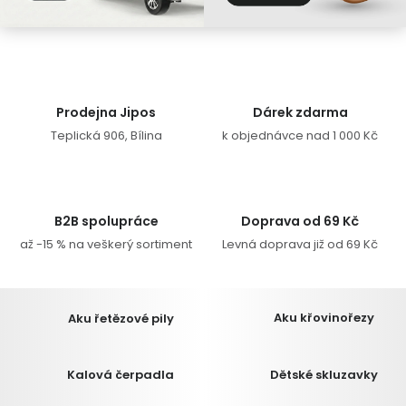
Autodoplňky
Vánoce
Prodejna Jipos
Dárek zdarma
Teplická 906, Bílina
k objednávce nad 1 000 Kč
Ochranné pomůcky
Fotovoltaika
B2B spolupráce
Doprava od 69 Kč
Výprodej
až -15 % na veškerý sortiment
Levná doprava již od 69 Kč
Značky
Aku křovinořezy
Aku řetězové pily
Důležité informace
Jaký je aktuální stav mé objednávky?
Kalová čerpadla
Dětské skluzavky
Velkoobchodní spolupráce (B2B)
Prodejna nářadí