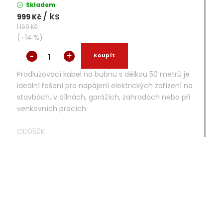
Skladem
/ ks
999 Kč
1 169 Kč
(–14 %)
Prodlužovací kabel na bubnu s délkou 50 metrů je
ideální řešení pro napájení elektrických zařízení na
stavbách, v dílnách, garážích, zahradách nebo při
venkovních pracích.
OD050K