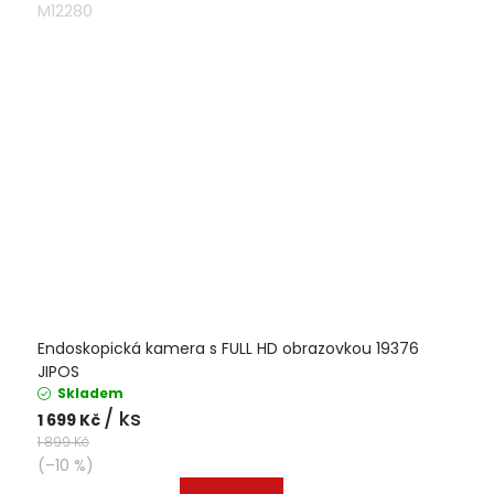
M12280
Endoskopická kamera s FULL HD obrazovkou 19376
JIPOS
Skladem
/ ks
1 699 Kč
1 899 Kč
(–10 %)