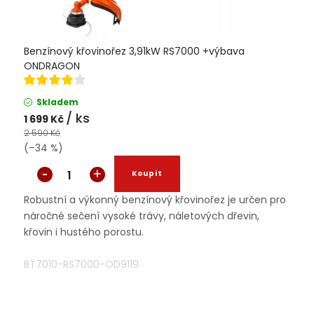
Benzínový křovinořez 3,91kW RS7000 +výbava
ONDRAGON
Skladem
/ ks
1 699 Kč
2 590 Kč
(–34 %)
Robustní a výkonný benzínový křovinořez je určen pro
náročné sečení vysoké trávy, náletových dřevin,
křovin i hustého porostu.
BT7010-RS7000-OD9119