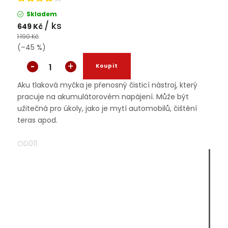
Skladem
/ ks
649 Kč
1 190 Kč
(–45 %)
Aku tlaková myčka je přenosný čisticí nástroj, který
pracuje na akumulátorovém napájení. Může být
užitečná pro úkoly, jako je mytí automobilů, čištění
teras apod.
OD011