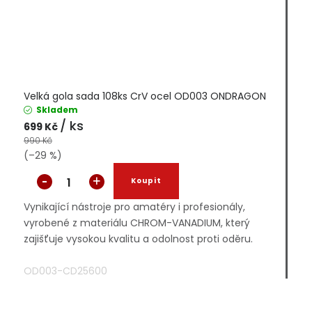
Velká gola sada 108ks CrV ocel OD003 ONDRAGON
Skladem
/ ks
699 Kč
990 Kč
(–29 %)
Vynikající nástroje pro amatéry i profesionály,
vyrobené z materiálu CHROM-VANADIUM, který
zajišťuje vysokou kvalitu a odolnost proti oděru.
OD003-CD25600