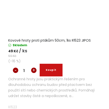
Kovové hroty proti ptákům 50cm, 1ks R1523 JIPOS
Skladem
/ ks
49 Kč
59 Kč
(–16 %)
Ochranné hroty jsou praktickým řešením pro
dlouhodobou ochranu budov před ptactvem bez
použití sítí nebo chemických prostředků. Pomáhají
udržet stavby čisté a nepoškozené, a...
R1523