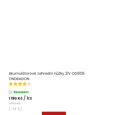
Akumulátorové zahradní nůžky 21V OD9125
ONDRAGON
Skladem
/ ks
1 190 Kč
1 390 Kč
(–14 %)