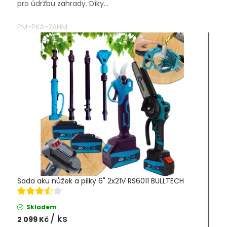
pro údržbu zahrady. Díky...
PM-PKA-2AHM
Sada aku nůžek a pilky 6" 2x21V RS6011 BULLTECH
Skladem
/ ks
2 099 Kč