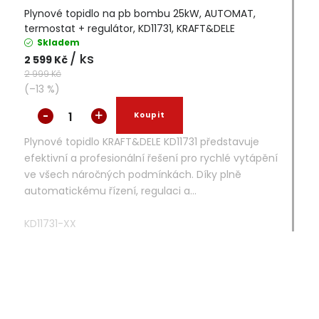
Plynové topidlo na pb bombu 25kW, AUTOMAT,
termostat + regulátor, KD11731, KRAFT&DELE
Skladem
/ ks
2 599 Kč
2 999 Kč
(–13 %)
Plynové topidlo KRAFT&DELE KD11731 představuje
efektivní a profesionální řešení pro rychlé vytápění
ve všech náročných podmínkách. Díky plně
automatickému řízení, regulaci a...
KD11731-XX