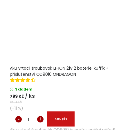
Aku vrtací šroubovák LI-ION 21V 2 baterie, kufřík +
příslušenství OD9010 ONDRAGON
Skladem
/ ks
799 Kč
899 Kč
(–11 %)
Aku vrtací šroubovák OD9010 je profesionální nářadí,