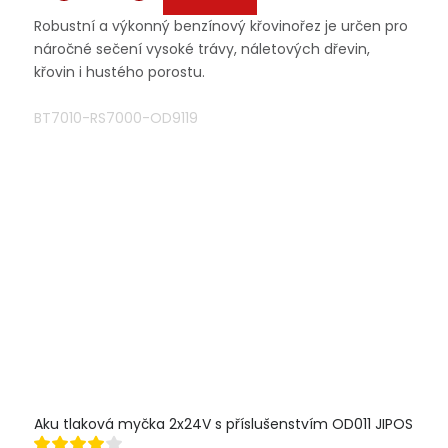
Robustní a výkonný benzínový křovinořez je určen pro
náročné sečení vysoké trávy, náletových dřevin,
křovin i hustého porostu.
BT7010-RS7000-OD9119
Aku tlaková myčka 2x24V s příslušenstvím OD011 JIPOS