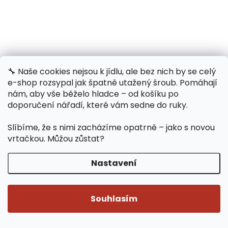
🔧 Naše cookies nejsou k jídlu, ale bez nich by se celý
e-shop rozsypal jak špatně utažený šroub. Pomáhají
Hydraulický zvedák na auto 2T CP-480 BOXER
nám, aby vše běželo hladce – od košíku po
doporučení nářadí, které vám sedne do ruky.
Skladem
/ ks
699 Kč
Slíbíme, že s nimi zacházíme opatrně – jako s novou
799 Kč
vrtačkou. Můžou zůstat?
(–12 %)
Nastavení
Hydraulický zvedák poskytuje bezpečné, stabilní a
snadno ovladatelné řešení pro široké spektrum
Souhlasím
servisních prací na osobních vozidlech, a to jak v
domácích, tak v...