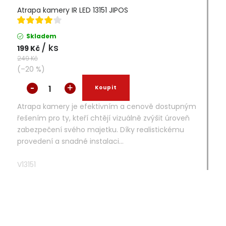
Atrapa kamery IR LED 13151 JIPOS
Skladem
/ ks
199 Kč
249 Kč
(–20 %)
Atrapa kamery je efektivním a cenově dostupným
řešením pro ty, kteří chtějí vizuálně zvýšit úroveň
zabezpečení svého majetku. Díky realistickému
provedení a snadné instalaci...
V13151