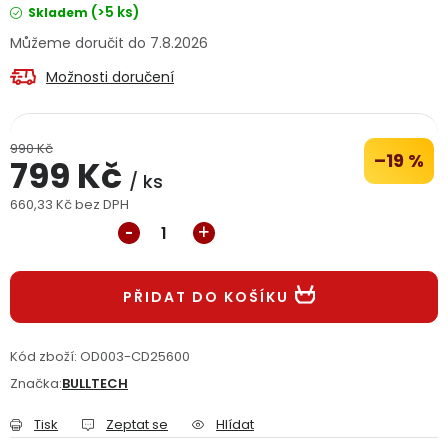
(>5 ks)
Skladem
Jaký je aktuální stav mé objednávky?
7.8.2026
Velkoobchodní spolupráce (B2B)
Prodejna nářadí
Možnosti doručení
Servis nářadí
Hodnocení obchodu
990 Kč
–19 %
799 Kč
Doprava a platba
Váš zákaznický účet
Kontakt
/ ks
660,33 Kč bez DPH
Měrná cena:
PODPORA
Reklamační formulář
Odstoupení ve lhůtě 14 dní
PŘIDAT DO KOŠÍKU
Obchodní podmínky
Reklamační řád
Kód zboží:
OD003-CD25600
Značka:
BULLTECH
Podmínky ochrany osobních údajů
Tisk
Zeptat se
Hlídat