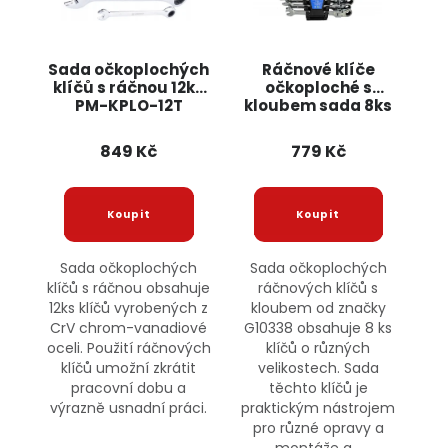
Sada očkoplochých
Ráčnové klíče
klíčů s ráčnou 12ks
očkoploché s
PM-KPLO-12T
kloubem sada 8ks
POWERMAT
8-22mm G10338
GEKO
849 Kč
779 Kč
Sada očkoplochých
Sada očkoplochých
klíčů s ráčnou obsahuje
ráčnových klíčů s
12ks klíčů vyrobených z
kloubem od značky
CrV chrom-vanadiové
G10338 obsahuje 8 ks
oceli. Použití ráčnových
klíčů o různých
klíčů umožní zkrátit
velikostech. Sada
pracovní dobu a
těchto klíčů je
výrazně usnadní práci.
praktickým nástrojem
pro různé opravy a