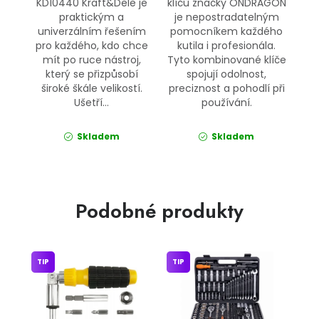
KD10440 Kraft&Dele je
klíčů značky ONDRAGON
praktickým a
je nepostradatelným
univerzálním řešením
pomocníkem každého
pro každého, kdo chce
kutila i profesionála.
mít po ruce nástroj,
Tyto kombinované klíče
který se přizpůsobí
spojují odolnost,
široké škále velikostí.
preciznost a pohodlí při
Ušetří...
používání.
Skladem
Skladem
Podobné produkty
TIP
TIP