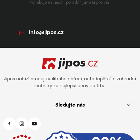
Potřebujete s něčím poradit? Jsme tu pro vás!
info
@
jipos.cz
Zápatí
Jipos nabízí prodej kvalitního nářadí, autodoplňků a zahradní
techniky za nejlepší ceny na trhu.
Sledujte nás