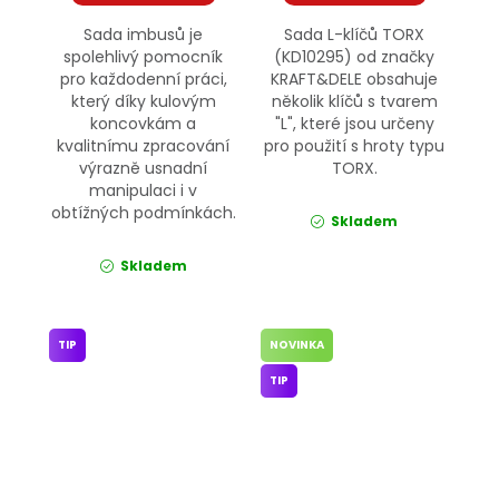
Sada imbusů je
Sada L-klíčů TORX
spolehlivý pomocník
(KD10295) od značky
pro každodenní práci,
KRAFT&DELE obsahuje
který díky kulovým
několik klíčů s tvarem
koncovkám a
"L", které jsou určeny
kvalitnímu zpracování
pro použití s hroty typu
výrazně usnadní
TORX.
manipulaci i v
obtížných podmínkách.
Skladem
Skladem
TIP
NOVINKA
TIP