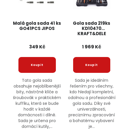
Malá gola sada 41 ks
Gola sada 219ks
GO41PCS JIPOS
KD10470
KRAFT&DELE
349 Kč
1 969 Kč
Tato gola sada
Sada je ideálním
obsahuje nejoblíbenější
řešením pro všechny,
bity, nástrčné klíče a
kdo hledají kompletní,
šroubovák v praktickém
odolnou a profesionální
kufříku, která se bude
gola sadu. Díky své
hodit v každé
univerzálnosti,
domácnosti i dílně.
preciznímu zpracování
Sada je určena pro
a bohatému vybavení
domácí kutily,...
je...