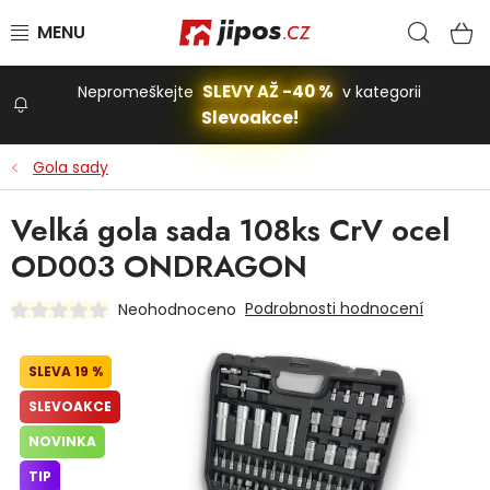
Přejít na obsah
Hled
N
SLEVY AŽ -40 %
Nepromeškejte
v kategorii
Slevoakce!
Slevoakce
Gola sady
Zahrada
Velká gola sada 108ks CrV ocel
OD003 ONDRAGON
Stavba a dům
Podrobnosti hodnocení
Neohodnoceno
Dílna
19 %
SLEVOAKCE
Domácnost
NOVINKA
TIP