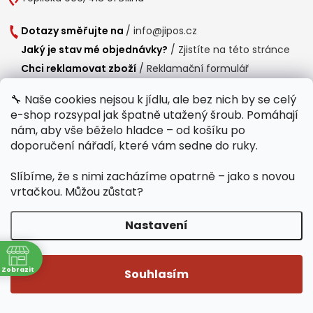
Dotazy směřujte na
/
info@jipos.cz
Jaký je stav mé objednávky?
/
Zjistíte na této stránce
Chci reklamovat zboží
/
Reklamační formulář
Chci vrátit zboží do 14 dní
/
Formulář pro vrácení zboží
🔧 Naše cookies nejsou k jídlu, ale bez nich by se celý
e-shop rozsypal jak špatně utažený šroub. Pomáhají
Provozní doba
nám, aby vše běželo hladce – od košíku po
Po-Čt /
8:00 - 15:00
doporučení nářadí, které vám sedne do ruky.
Pá /
7:30 - 14:30
Slíbíme, že s nimi zacházíme opatrně – jako s novou
Polední přestávka /
11:00 - 11:30
vrtačkou. Můžou zůstat?
Nastavení
Copyright 2026
Jipos.cz
. Všechna práva vyhrazena.
Upravit nastavení
ně
cookies
Zobrazit
Souhlasím
Běží na Shoptet Premium
/
Webdesign mi-ma.cz
/
Webová analytika a reporting khoder.cz