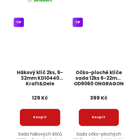
Skladem
TIP
TIP
Hákový klíč 2ks, 9-
Očko-ploché klíče
32mm KD10440
sada 12ks 6-22mm
Kraft&Dele
OD9060 ONGRAGON
129 Kč
399 Kč
Sada hákových klíčů
Sada očko-plochých