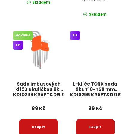
montáže a...
Skladem
Skladem
NOVINKA
TIP
TIP
Sada imbusových
L-klíče TORX sada
klíčů s kuličkou 9ks
9ks T10-T50 mm
KD10296 KRAFT&DELE
KD10295 KRAFT&DELE
89 Kč
89 Kč