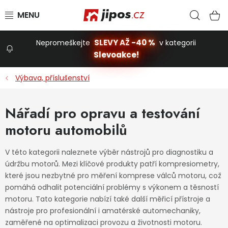
Přejít na obsah
Hled
N
SLEVY AŽ -40 %
Nepromeškejte
v kategorii
Slevoakce!
Slevoakce
Výbava, příslušenství
Zahrada
Nářadí pro opravu a testování
motoru automobilů
Stavba a dům
V této kategorii naleznete výběr nástrojů pro diagnostiku a
údržbu motorů. Mezi klíčové produkty patří kompresiometry,
Dílna
které jsou nezbytné pro měření komprese válců motoru, což
pomáhá odhalit potenciální problémy s výkonem a těsností
motoru. Tato kategorie nabízí také další měřicí přístroje a
Domácnost
nástroje pro profesionální i amatérské automechaniky,
zaměřené na optimalizaci provozu a životnosti motoru.