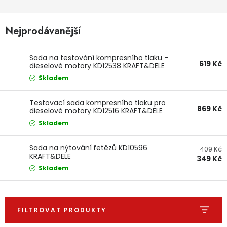
Dětská hřiště
Nejprodávanější
Autodoplňky
Sada na testování kompresního tlaku -
619 Kč
dieselové motory KD12538 KRAFT&DELE
Vánoce
Skladem
Ochranné pomůcky
Testovací sada kompresního tlaku pro
869 Kč
dieselové motory KD12516 KRAFT&DELE
Skladem
Fotovoltaika
Sada na nýtování řetězů KD10596
409 Kč
Výprodej
KRAFT&DELE
349 Kč
Skladem
Značky
FILTROVAT PRODUKTY