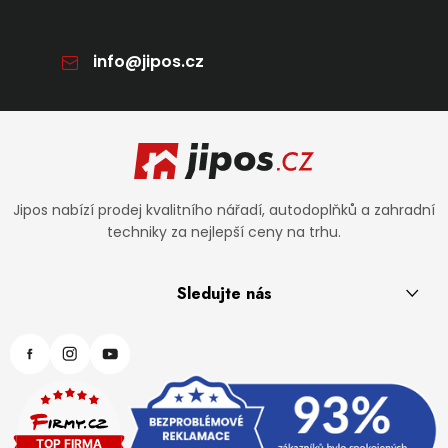
info
@
jipos.cz
Zápatí
Jipos nabízí prodej kvalitního nářadí, autodoplňků a zahradní
techniky za nejlepší ceny na trhu.
Sledujte nás