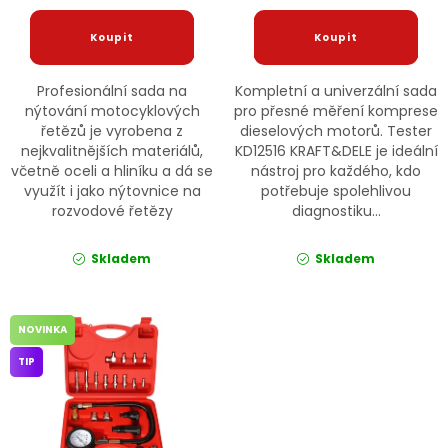
Profesionální sada na
Kompletní a univerzální sada
nýtování motocyklových
pro přesné měření komprese
řetězů je vyrobena z
dieselových motorů. Tester
nejkvalitnějších materiálů,
KD12516 KRAFT&DELE je ideální
včetně oceli a hliníku a dá se
nástroj pro každého, kdo
využít i jako nýtovnice na
potřebuje spolehlivou
rozvodové řetězy
diagnostiku...
Skladem
Skladem
NOVINKA
TIP