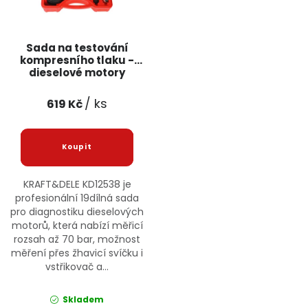
Sada na testování
kompresního tlaku -
dieselové motory
KD12538 KRAFT&DELE
/ ks
619 Kč
KRAFT&DELE KD12538 je
profesionální 19dílná sada
pro diagnostiku dieselových
motorů, která nabízí měřicí
rozsah až 70 bar, možnost
měření přes žhavicí svíčku i
vstřikovač a...
Skladem