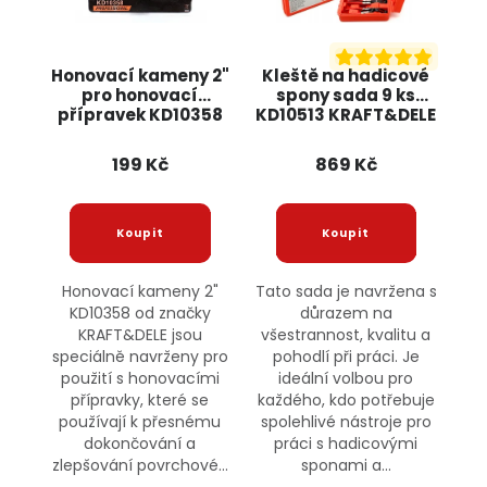
Honovací kameny 2"
Kleště na hadicové
pro honovací
spony sada 9 ks
přípravek KD10358
KD10513 KRAFT&DELE
KRAFT&DELE
199 Kč
869 Kč
Honovací kameny 2"
Tato sada je navržena s
KD10358 od značky
důrazem na
KRAFT&DELE jsou
všestrannost, kvalitu a
speciálně navrženy pro
pohodlí při práci. Je
použití s honovacími
ideální volbou pro
přípravky, které se
každého, kdo potřebuje
používají k přesnému
spolehlivé nástroje pro
dokončování a
práci s hadicovými
zlepšování povrchové...
sponami a...