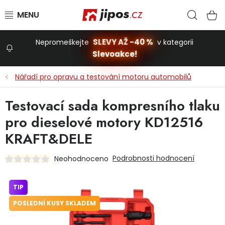
Přejít na obsah
Hled
N
SLEVY AŽ -40 %
Nepromeškejte
v kategorii
Slevoakce!
Slevoakce
Nářadí pro opravu a testování motoru automobilů
Zahrada
Testovací sada kompresního tlaku
pro dieselové motory KD12516
Stavba a dům
KRAFT&DELE
Podrobnosti hodnocení
Neohodnoceno
Dílna
TIP
Domácnost
POSLEDNÍ KUSY SKLADEM