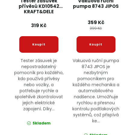
Tester zásuvek
Vakuová ruční
přívěsů KD10542
pumpa 8743 JIPOS
KRAFT&DELE
359 Kč
319 Kč
399 Kč
Tester zásuvek je
Vakuová ruční pumpa
nepostradatelný
8743 JIPOS je
pomocník pro každého,
nezbytným
kdo používá přívěsy
pomocníkem pro
nebo vozíky, a
každého mechanika a
potřebuje rychle a
automobilového
spolehlivě zkontrolovat
nadšence. Umožňuje
jejich elektrické
rychlou a přesnou
zapojení. Díky...
kontrolu podtlakových
systémů, což přispívá
ke...
Skladem