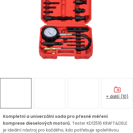
Dětská hřiště
Autodoplňky
Vánoce
Ochranné pomůcky
Fotovoltaika
Výprodej
+ další (10)
Značky
Kompletní a univerzální sada pro přesné měření
komprese dieselových motorů.
Tester KD12516 KRAFT&DELE
je ideální nástroj pro každého, kdo potřebuje spolehlivou