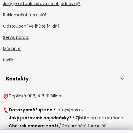
Jaký je aktuální stav mé objednávky?
Reklamační formulář
Odstoupení ve lhůtě 14 dní
Servis nářadí
Můj účet
Košík
Kontakty
Teplická 906, 418 01 Bílina
Dotazy směřujte na
/
info@jipos.cz
Jaký je stav mé objednávky?
/
Zjistíte na této stránce
Chci reklamovat zboží
/
Reklamační formulář