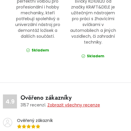
perfektní volbou pro
svíčky KD10820 od
profesionální i hobby
značky KRAFT&DELE je
mechaniky, kteří
užitečným nástrojem
potřebují spolehlivý a
pro práci s žhavícími
univerzální nástroj pro
svíčkami v
demontáž ložisek a
automobilech a jiných
dalších součástí.
vozidlech, či zahradní
techniky.
Skladem
Skladem
Ověřeno zákazníky
4.9
3157
recenzí.
Zobrazit všechny recenze
Ověřený zákazník