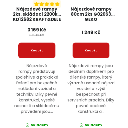
Nájezdové rampy
Nájezdové rampy
2ks, skládací 2200kg
80cm 2ks G02053
KD12682 KRAFT&DELE
GEKO
3 169 Kč
1 249 Kč
3 599 Kč
Nájezdové
Nájezdové rampy jsou
rampy představují
ideálním doplňkem pro
spolehlivé a praktické
dílenské rampy, který
řešení pro bezpečné
výrazně usnadní nájezd
nakládání vozidel a
vozidel a zvýší
techniky. Díky pevné
bezpečnost při
konstrukci, vysoké
servisních pracích. Díky
nosnosti a skládacímu
pevné ocelové
provedení jsou...
konstrukci a...
Skladem
Skladem