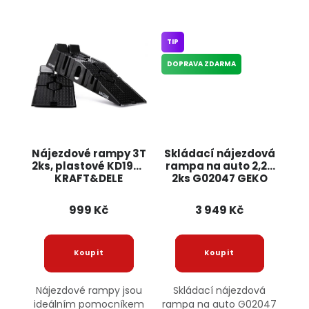
TIP
DOPRAVA ZDARMA
Nájezdové rampy 3T
Skládací nájezdová
2ks, plastové KD1987
rampa na auto 2,2T
KRAFT&DELE
2ks G02047 GEKO
999 Kč
3 949 Kč
Nájezdové rampy jsou
Skládací nájezdová
ideálním pomocníkem
rampa na auto G02047