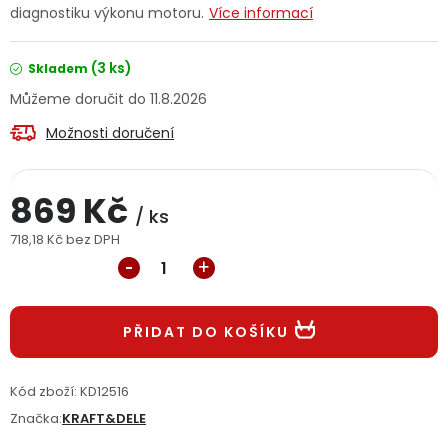
diagnostiku výkonu motoru.
Více informací
Jaký je aktuální stav mé objednávky?
(3 ks)
Skladem
Velkoobchodní spolupráce (B2B)
Prodejna nářadí
11.8.2026
Servis nářadí
Hodnocení obchodu
Možnosti doručení
Doprava a platba
Váš zákaznický účet
Kontakt
869 Kč
/ ks
PODPORA
718,18 Kč bez DPH
Měrná cena:
Reklamační formulář
Odstoupení ve lhůtě 14 dní
PŘIDAT DO KOŠÍKU
Obchodní podmínky
Reklamační řád
Kód zboží:
KD12516
Podmínky ochrany osobních údajů
Značka:
KRAFT&DELE