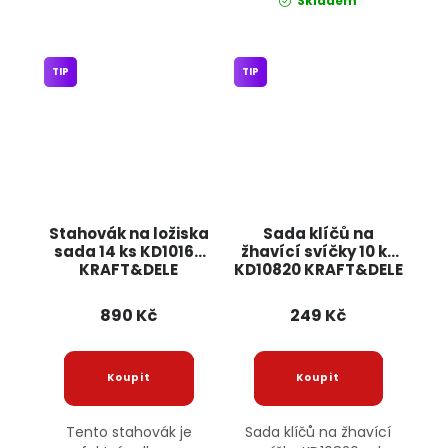
Skladem
TIP
TIP
Stahovák na ložiska
Sada klíčů na
sada 14 ks KD10169
žhavící svíčky 10 ks
KRAFT&DELE
KD10820 KRAFT&DELE
890 Kč
249 Kč
Tento stahovák je
Sada klíčů na žhavící