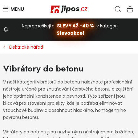
Přejít na obsah
Hled
N
SLEVY AŽ -40 %
Nepromeškejte
v kategorii
Slevoakce!
Slevoakce
Elektrické nářadí
Zahrada
Vibrátory do betonu
Stavba a dům
V naší kategorii vibrátorů do betonu naleznete profesionální
nástroje určené pro zhutňování čerstvého betonu a zajištění
jeho optimální konzistence a pevnosti. Tyto zařízení jsou
Dílna
klíčová pro stavební projekty, kde je potřeba eliminovat
vzduchové bubliny a dosáhnout hladkého, homogenního
povrchu betonu.
Domácnost
Vibrátory do betonu jsou nezbytným nástrojem pro každého,