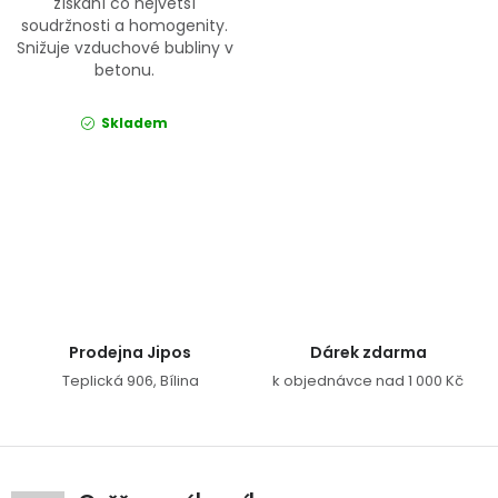
získání co největší
soudržnosti a homogenity.
Snižuje vzduchové bubliny v
betonu.
Skladem
Ovládací prvky výpisu
Prodejna Jipos
Dárek zdarma
Teplická 906, Bílina
k objednávce nad 1 000 Kč