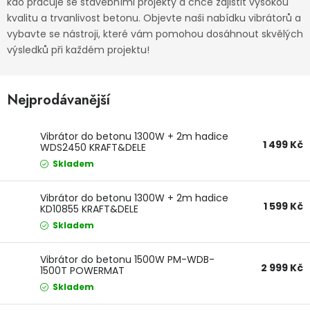
kdo pracuje se stavebními projekty a chce zajistit vysokou
Dětská hřiště
kvalitu a trvanlivost betonu. Objevte naši nabídku vibrátorů a
vybavte se nástroji, které vám pomohou dosáhnout skvělých
výsledků při každém projektu!
Autodoplňky
Nejprodávanější
Vánoce
Ochranné pomůcky
Vibrátor do betonu 1300W + 2m hadice
1 499 Kč
WDS2450 KRAFT&DELE
Skladem
Fotovoltaika
Vibrátor do betonu 1300W + 2m hadice
Výprodej
1 599 Kč
KD10855 KRAFT&DELE
Skladem
Značky
Vibrátor do betonu 1500W PM-WDB-
2 999 Kč
1500T POWERMAT
Skladem