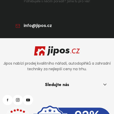
Potřebujete s něčím poradit? Jsme tu pro vás!
info
@
jipos.cz
Zápatí
Jipos nabízí prodej kvalitního nářadí, autodoplňků a zahradní
techniky za nejlepší ceny na trhu.
Sledujte nás