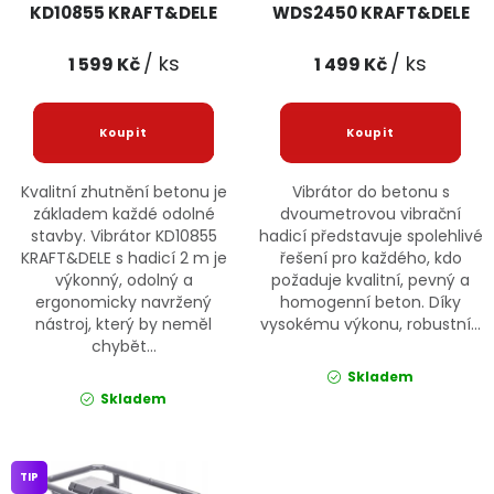
KD10855 KRAFT&DELE
WDS2450 KRAFT&DELE
/ ks
/ ks
1 599 Kč
1 499 Kč
Kvalitní zhutnění betonu je
Vibrátor do betonu s
základem každé odolné
dvoumetrovou vibrační
stavby. Vibrátor KD10855
hadicí představuje spolehlivé
KRAFT&DELE s hadicí 2 m je
řešení pro každého, kdo
výkonný, odolný a
požaduje kvalitní, pevný a
ergonomicky navržený
homogenní beton. Díky
nástroj, který by neměl
vysokému výkonu, robustní...
chybět...
Skladem
Skladem
TIP