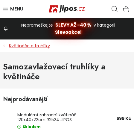
Přejít na obsah
Hled
N
SLEVY AŽ -40 %
Nepromeškejte
v kategorii
Slevoakce!
Slevoakce
Květináče a truhlíky
Zahrada
Samozavlažovací truhlíky a
květináče
Stavba a dům
Dílna
Nejprodávanější
Modulární zahradní květináč
Domácnost
599 Kč
120x40x22cm R2524 JIPOS
Skladem