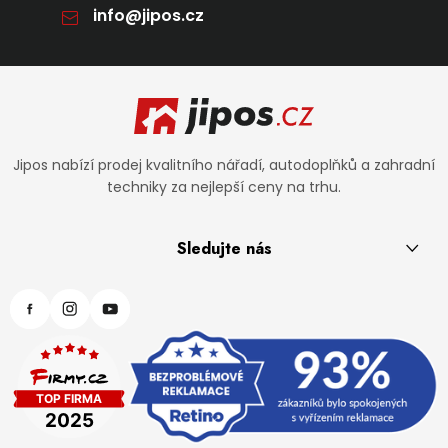
info
@
jipos.cz
Zápatí
Jipos nabízí prodej kvalitního nářadí, autodoplňků a zahradní
techniky za nejlepší ceny na trhu.
Sledujte nás