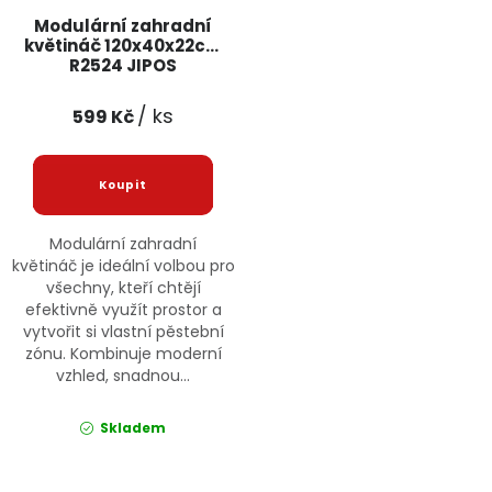
Modulární zahradní
Jaký je aktuální stav mé objednávky?
květináč 120x40x22cm
R2524 JIPOS
Velkoobchodní spolupráce (B2B)
Prodejna nářadí
/ ks
599 Kč
Servis nářadí
Hodnocení obchodu
Doprava a platba
Váš zákaznický účet
Kontakt
Modulární zahradní
PODPORA
květináč je ideální volbou pro
všechny, kteří chtějí
efektivně využít prostor a
Reklamační formulář
Odstoupení ve lhůtě 14 dní
vytvořit si vlastní pěstební
zónu. Kombinuje moderní
vzhled, snadnou...
Obchodní podmínky
Reklamační řád
Skladem
Podmínky ochrany osobních údajů