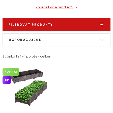
Dětská hřiště
Zobrazit více produktů
Autodoplňky
FILTROVAT PRODUKTY
Výpis produktů
Řazení produktů
Vánoce
DOPORUČUJEME
Ochranné pomůcky
Stránka
1
z
1
-
1
položek celkem
Fotovoltaika
NOVINKA
Výprodej
TIP
Značky