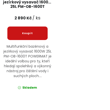
jezírkový vysavač 1600W
Jaký je aktuální stav mé objednávky?
25L PM-OB-1600T
POWERMAT
/ ks
2 890 Kč
Velkoobchodní spolupráce (B2B)
Prodejna nářadí
Servis nářadí
Hodnocení obchodu
Doprava a platba
Váš zákaznický účet
Kontakt
Multifunkční bazénový a
jezírkový vysavač 1600W 25L
PM-OB-1600T POWERMAT je
PODPORA
ideální volbou pro ty, kteří
hledají spolehlivý a výkonný
nástroj pro čištění vody i
Reklamační formulář
Odstoupení ve lhůtě 14 dní
suchých ploch....
Obchodní podmínky
Reklamační řád
Skladem
Podmínky ochrany osobních údajů