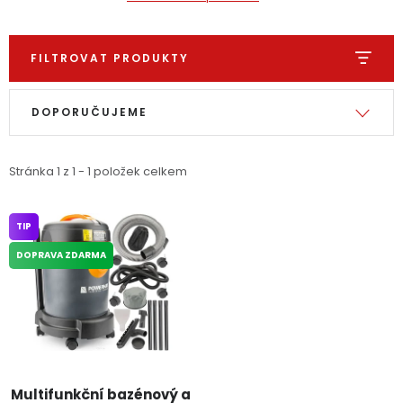
Dětská hřiště
FILTROVAT PRODUKTY
Autodoplňky
Výpis produktů
Řazení produktů
DOPORUČUJEME
Vánoce
Stránka
1
z
1
-
1
položek celkem
Ochranné pomůcky
Fotovoltaika
TIP
DOPRAVA ZDARMA
Výprodej
Značky
Multifunkční bazénový a