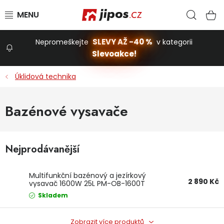
Přejít na obsah
Hled
N
SLEVY AŽ -40 %
Nepromeškejte
v kategorii
Slevoakce!
Slevoakce
Úklidová technika
Zahrada
Bazénové vysavače
Stavba a dům
Nejprodávanější
Dílna
Multifunkční bazénový a jezírkový
2 890 Kč
vysavač 1600W 25L PM-OB-1600T
POWERMAT
Domácnost
Skladem
Zobrazit více produktů