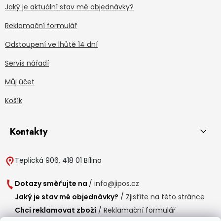
Jaký je aktuální stav mé objednávky?
Reklamační formulář
Odstoupení ve lhůtě 14 dní
Servis nářadí
Můj účet
Košík
Kontakty
Teplická 906, 418 01 Bílina
Dotazy směřujte na
/
info@jipos.cz
Jaký je stav mé objednávky?
/
Zjistíte na této stránce
Chci reklamovat zboží
/
Reklamační formulář