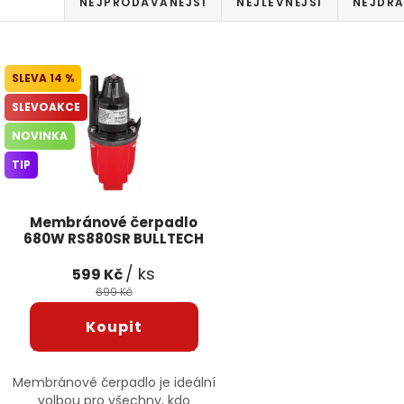
Řazení produktů
NEJPRODÁVANĚJŠÍ
NEJLEVNĚJŠÍ
NEJDRA
Výpis produktů
14 %
SLEVOAKCE
NOVINKA
TIP
Membránové čerpadlo
680W RS880SR BULLTECH
/ ks
599 Kč
699 Kč
Membránové čerpadlo je ideální
volbou pro všechny, kdo