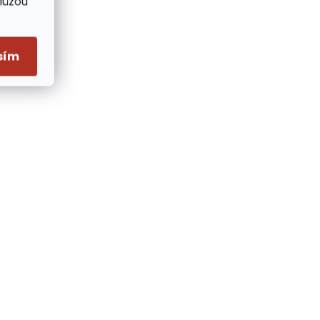
Můžou
sím