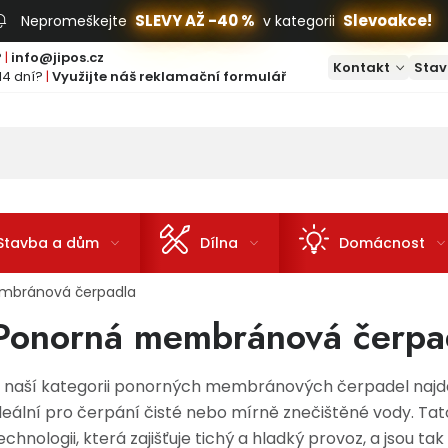
SLEVY AŽ -40 %
Slevoakce!
Nepromeškejte
v kategorii
?
|
info@jipos.cz
Kontakt
Stav
14 dní?
|
Využijte náš reklamační formulář
Stavba a dům
Dílna
Domácnost
mbránová čerpadla
Ponorná membránová čerpa
 naší kategorii ponorných membránových čerpadel najdete 
deální pro čerpání čisté nebo mírně znečištěné vody. T
echnologii, která zajišťuje tichý a hladký provoz, a jsou t