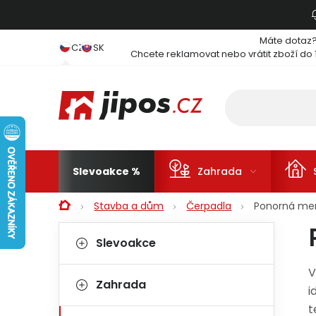
Přejít na obsah
Máte dotaz
CZ
SK
Chcete reklamovat nebo vrátit zboží do 
Slevoakce
Zahrada
Domů
Stavba a dům
Čerpadla
Ponorná me
Postranní panel
Kategorie
Přeskočit kategorie
Slevoakce
V
Zahrada
i
t