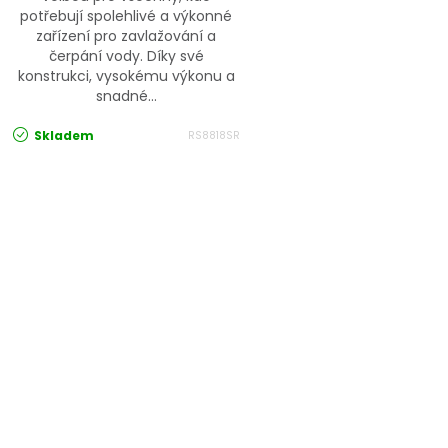
potřebují spolehlivé a výkonné
zařízení pro zavlažování a
čerpání vody. Díky své
konstrukci, vysokému výkonu a
snadné...
Skladem
RS8818SR
Ovládací prvky výpisu