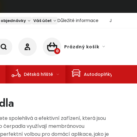
Důležité informace
Jaký je aktu
 objednávky
Váš účet
Prázdný košík
NÁKUPNÍ KOŠÍK
Dětská hřiště
Autodoplňky
dla
spolehlivá a efektivní zařízení, která jsou
ato čerpadla využívají membránovou
ak perfektní volbou pro domácí aplikace, jako je