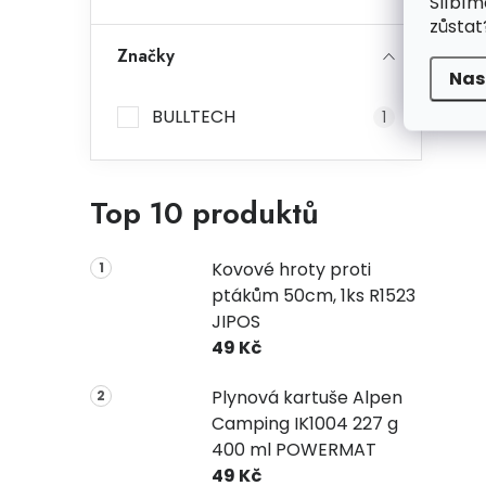
Slíbím
zůstat
Značky
Nas
BULLTECH
1
Top 10 produktů
Kovové hroty proti
ptákům 50cm, 1ks R1523
JIPOS
49 Kč
Plynová kartuše Alpen
Camping IK1004 227 g
400 ml POWERMAT
49 Kč