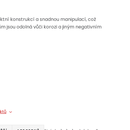
ní konstrukcí a snadnou manipulací, což
lům jsou odolná vůči korozi a jiným negativním
uktů