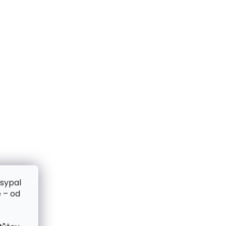
zsypal
 – od