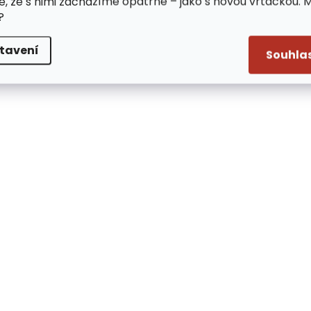
e, že s nimi zacházíme opatrně – jako s novou vrtačkou. 
?
tavení
Souhla