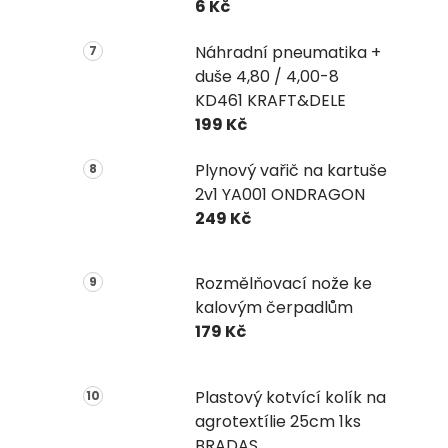
6 Kč
Náhradní pneumatika +
duše 4,80 / 4,00-8
KD461 KRAFT&DELE
199 Kč
Plynový vařič na kartuše
2v1 YA001 ONDRAGON
249 Kč
Rozmělňovací nože ke
kalovým čerpadlům
179 Kč
Plastový kotvící kolík na
agrotextílie 25cm 1ks
BRADAS