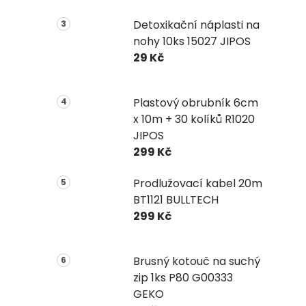
Detoxikační náplasti na
nohy 10ks 15027 JIPOS
29 Kč
Plastový obrubník 6cm
x 10m + 30 kolíků R1020
JIPOS
299 Kč
Prodlužovací kabel 20m
BT1121 BULLTECH
299 Kč
Brusný kotouč na suchý
zip 1ks P80 G00333
GEKO