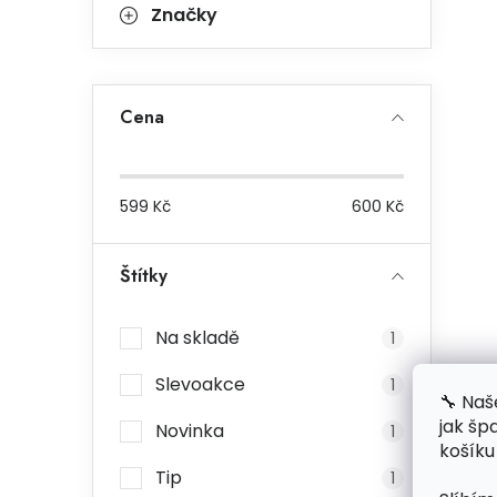
Značky
Cena
599
Kč
600
Kč
Štítky
Na skladě
1
Slevoakce
1
🔧 Naš
jak šp
Novinka
1
košíku
Tip
1