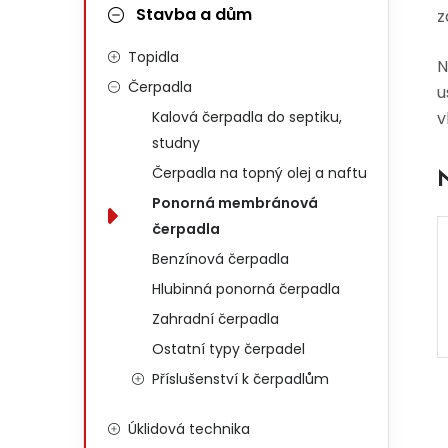
Stavba a dům
z
Topidla
N
Čerpadla
u
Kalová čerpadla do septiku,
v
studny
Čerpadla na topný olej a naftu
Ponorná membránová
čerpadla
Benzínová čerpadla
Hlubinná ponorná čerpadla
Zahradní čerpadla
Ostatní typy čerpadel
Příslušenství k čerpadlům
Úklidová technika