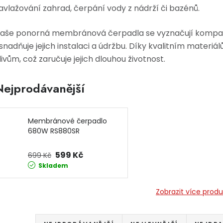
avlažování zahrad, čerpání vody z nádrží či bazénů.
aše ponorná membránová čerpadla se vyznačují kompakt
snadňuje jejich instalaci a údržbu. Díky kvalitním materiá
livům, což zaručuje jejich dlouhou životnost.
Nejprodávanější
Membránové čerpadlo
680W RS880SR
BULLTECH
599 Kč
699 Kč
Skladem
Zobrazit více prod