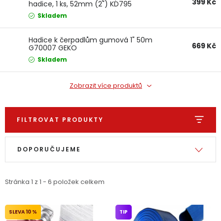
399 Kč
hadice, 1 ks, 52mm (2") KD795
Dětská hřiště
KRAFT&DELE
Skladem
Autodoplňky
Hadice k čerpadlům gumová 1" 50m
669 Kč
G70007 GEKO
Skladem
Vánoce
Zobrazit více produktů
Ochranné pomůcky
FILTROVAT PRODUKTY
Fotovoltaika
Výpis produktů
Řazení produktů
Výprodej
DOPORUČUJEME
Značky
Stránka
1
z
1
-
6
položek celkem
10 %
TIP