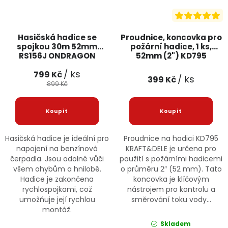
Hasičská hadice se
Proudnice, koncovka pro
spojkou 30m 52mm
požární hadice, 1 ks,
RS156J ONDRAGON
52mm (2") KD795
KRAFT&DELE
/ ks
799 Kč
/ ks
399 Kč
899 Kč
Hasičská hadice je ideální pro
Proudnice na hadici KD795
napojení na benzínová
KRAFT&DELE je určena pro
čerpadla. Jsou odolné vůči
použití s požárními hadicemi
všem ohybům a hnilobě.
o průměru 2″ (52 mm). Tato
Hadice je zakončena
koncovka je klíčovým
rychlospojkami, což
nástrojem pro kontrolu a
umožňuje její rychlou
směrování toku vody...
montáž.
Skladem