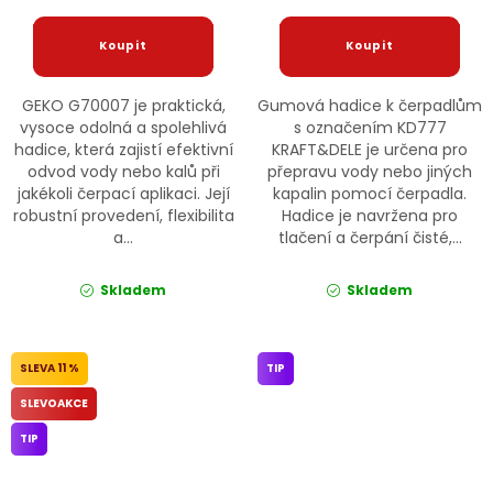
GEKO G70007 je praktická,
Gumová hadice k čerpadlům
vysoce odolná a spolehlivá
s označením KD777
hadice, která zajistí efektivní
KRAFT&DELE je určena pro
odvod vody nebo kalů při
přepravu vody nebo jiných
jakékoli čerpací aplikaci. Její
kapalin pomocí čerpadla.
robustní provedení, flexibilita
Hadice je navržena pro
a...
tlačení a čerpání čisté,...
Skladem
Skladem
11 %
TIP
SLEVOAKCE
TIP