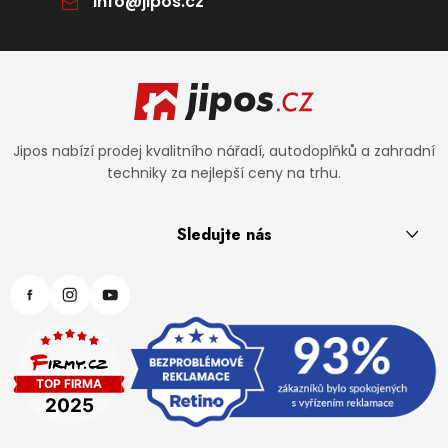
info
@
jipos.cz
Zápatí
Jipos nabízí prodej kvalitního nářadí, autodoplňků a zahradní
techniky za nejlepší ceny na trhu.
Sledujte nás