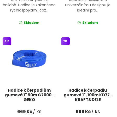
hnilobě. Hadice je zakončena
univerzálnímu designu je
rychlospojkami, což...
ideální pro...
Skladem
Skladem
TIP
TIP
Hadice k čerpadlům
Hadice k čerpadlu
gumová 1" 50m G70007
gumová 1", 100m KD777
GEKO
KRAFT&DELE
/ ks
/ ks
669 Kč
999 Kč