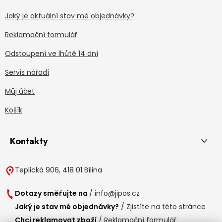
Jaký je aktuální stav mé objednávky?
Reklamační formulář
Odstoupení ve lhůtě 14 dní
Servis nářadí
Můj účet
Košík
Kontakty
Teplická 906, 418 01 Bílina
Dotazy směřujte na
/
info@jipos.cz
Jaký je stav mé objednávky?
/
Zjistíte na této stránce
Chci reklamovat zboží
/
Reklamační formulář