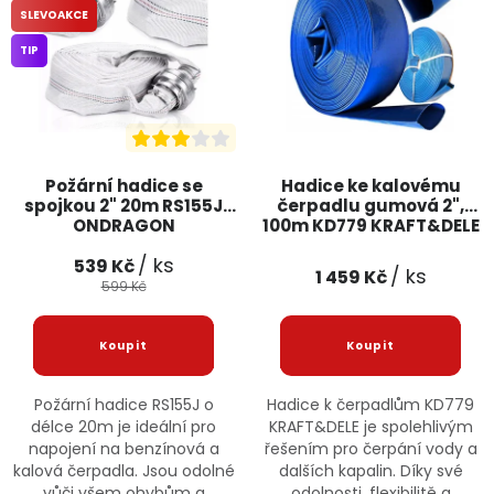
SLEVOAKCE
Jaký je aktuální stav mé objednávky?
TIP
Velkoobchodní spolupráce (B2B)
Prodejna nářadí
Servis nářadí
Hodnocení obchodu
Požární hadice se
Hadice ke kalovému
Doprava a platba
Váš zákaznický účet
Kontakt
spojkou 2" 20m RS155J
čerpadlu gumová 2",
ONDRAGON
100m KD779 KRAFT&DELE
PODPORA
/ ks
539 Kč
/ ks
1 459 Kč
599 Kč
Reklamační formulář
Odstoupení ve lhůtě 14 dní
Obchodní podmínky
Reklamační řád
Požární hadice RS155J o
Hadice k čerpadlům KD779
délce 20m je ideální pro
KRAFT&DELE je spolehlivým
Podmínky ochrany osobních údajů
napojení na benzínová a
řešením pro čerpání vody a
kalová čerpadla. Jsou odolné
dalších kapalin. Díky své
vůči všem ohybům a
odolnosti, flexibilitě a