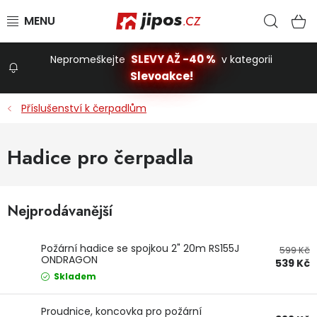
Přejít na obsah
Hled
N
SLEVY AŽ -40 %
Nepromeškejte
v kategorii
Slevoakce!
Slevoakce
Příslušenství k čerpadlům
Zahrada
Hadice pro čerpadla
Stavba a dům
Nejprodávanější
Dílna
Požární hadice se spojkou 2" 20m RS155J
599 Kč
ONDRAGON
539 Kč
Domácnost
Skladem
Proudnice, koncovka pro požární