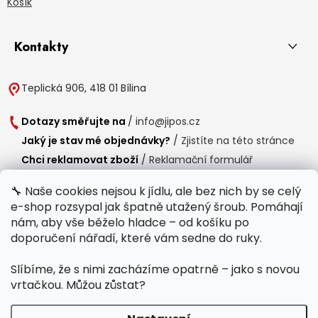
Košík
Kontakty
Teplická 906, 418 01 Bílina
Dotazy směřujte na
/
info@jipos.cz
Jaký je stav mé objednávky?
/
Zjistíte na této stránce
Chci reklamovat zboží
/
Reklamační formulář
Chci vrátit zboží do 14 dní
/
Formulář pro vrácení zboží
🔧 Naše cookies nejsou k jídlu, ale bez nich by se celý
e-shop rozsypal jak špatně utažený šroub. Pomáhají
Provozní doba
nám, aby vše běželo hladce – od košíku po
Po-Čt /
8:00 - 15:00
doporučení nářadí, které vám sedne do ruky.
Pá /
7:30 - 14:30
Slíbíme, že s nimi zacházíme opatrně – jako s novou
Polední přestávka /
11:00 - 11:30
vrtačkou. Můžou zůstat?