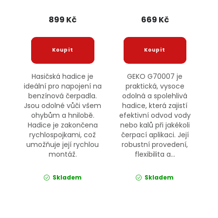
899 Kč
669 Kč
Hasičská hadice je
GEKO G70007 je
ideální pro napojení na
praktická, vysoce
benzínová čerpadla.
odolná a spolehlivá
Jsou odolné vůči všem
hadice, která zajistí
ohybům a hnilobě.
efektivní odvod vody
Hadice je zakončena
nebo kalů při jakékoli
rychlospojkami, což
čerpací aplikaci. Její
umožňuje její rychlou
robustní provedení,
montáž.
flexibilita a...
Skladem
Skladem