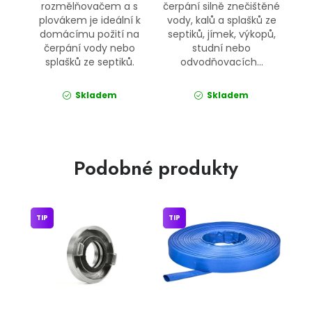
rozmělňovačem a s
čerpání silně znečištěné
plovákem je ideální k
vody, kalů a splašků ze
domácímu požití na
septiků, jímek, výkopů,
čerpání vody nebo
studní nebo
splašků ze septiků.
odvodňovacích...
Skladem
Skladem
Podobné produkty
TIP
TIP