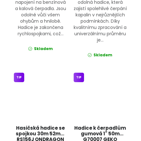
napojení na benzínová
odolná hadice, která
a kalová čerpadla. Jsou
zajistí spolehlivé čerpání
odolné vůči všem
kapalin v nejrůznějších
ohybům a hnilobě.
podmínkách. Díky
Hadice je zakončena
kvalitnímu zpracování a
rychlospojkami, což...
univerzálnímu průměru
je...
Skladem
Skladem
TIP
TIP
Hasičská hadice se
Hadice k čerpadlům
spojkou 30m 52mm
gumová 1" 50m
RS156J ONDRAGON
G70007 GEKO