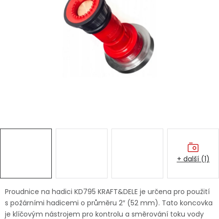
Dětská hřiště
Autodoplňky
Vánoce
Ochranné pomůcky
Fotovoltaika
Výprodej
+ další (1)
Značky
Proudnice na hadici KD795 KRAFT&DELE je určena pro použití
s požárními hadicemi o průměru 2″ (52 mm). Tato koncovka
je klíčovým nástrojem pro kontrolu a směrování toku vody