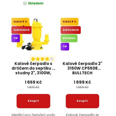
Skladem
9 %
8 %
SLEVOAKCE
SLEVOAKCE
TIP
NOVINKA
TIP
Kalové čerpadlo s
Kalové čerpadlo 2"
drtičem do septiku a
3150W CP5508
studny 2", 3100W,
BULLTECH
KD760, KRAFT&DELE
1 659 Kč
1 699 Kč
1 839 Kč
1 855 Kč
Ideální pro čerpání vody
Kalové čerpadlo je