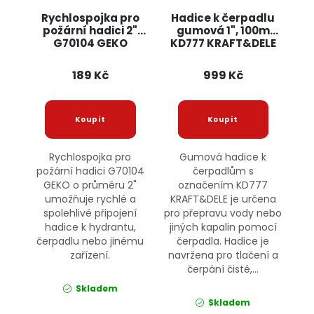
Rychlospojka pro
Hadice k čerpadlu
požární hadici 2"
gumová 1", 100m
G70104 GEKO
KD777 KRAFT&DELE
189 Kč
999 Kč
Rychlospojka pro
Gumová hadice k
požární hadici G70104
čerpadlům s
GEKO o průměru 2"
označením KD777
umožňuje rychlé a
KRAFT&DELE je určena
spolehlivé připojení
pro přepravu vody nebo
hadice k hydrantu,
jiných kapalin pomocí
čerpadlu nebo jinému
čerpadla. Hadice je
zařízení.
navržena pro tlačení a
čerpání čisté,...
Skladem
Skladem