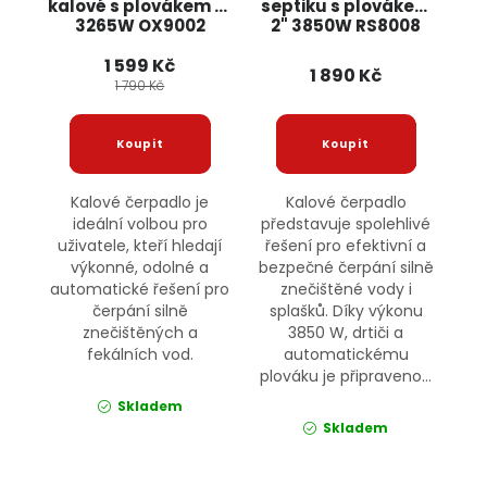
kalové s plovákem 2"
septiku s plovákem
3265W OX9002
2" 3850W RS8008
BOXER
BULLTECH
1 599 Kč
1 890 Kč
1 790 Kč
Kalové čerpadlo je
Kalové čerpadlo
ideální volbou pro
představuje spolehlivé
uživatele, kteří hledají
řešení pro efektivní a
výkonné, odolné a
bezpečné čerpání silně
automatické řešení pro
znečištěné vody i
čerpání silně
splašků. Díky výkonu
znečištěných a
3850 W, drtiči a
fekálních vod.
automatickému
plováku je připraveno...
Skladem
Skladem