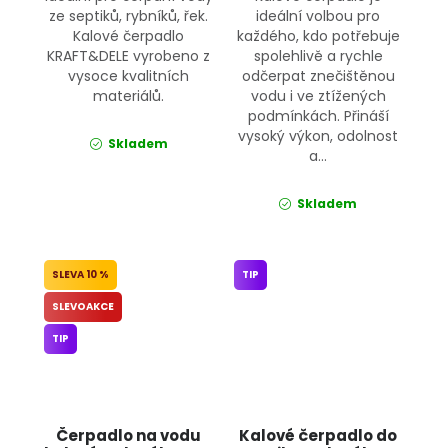
ze septiků, rybníků, řek.
ideální volbou pro
Kalové čerpadlo
každého, kdo potřebuje
KRAFT&DELE vyrobeno z
spolehlivě a rychle
vysoce kvalitních
odčerpat znečištěnou
materiálů.
vodu i ve ztížených
podmínkách. Přináší
vysoký výkon, odolnost
Skladem
a...
Skladem
10 %
TIP
SLEVOAKCE
TIP
Čerpadlo na vodu
Kalové čerpadlo do