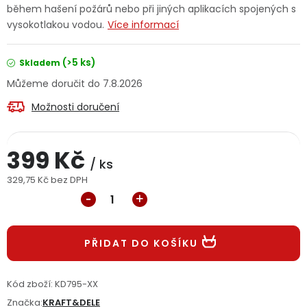
během hašení požárů nebo při jiných aplikacích spojených s
Jaký je aktuální stav mé objednávky?
vysokotlakou vodou.
Více informací
Velkoobchodní spolupráce (B2B)
Prodejna nářadí
(>5 ks)
Skladem
7.8.2026
Servis nářadí
Hodnocení obchodu
Možnosti doručení
Doprava a platba
Váš zákaznický účet
Kontakt
399 Kč
PODPORA
/ ks
329,75 Kč bez DPH
Měrná cena:
Reklamační formulář
Odstoupení ve lhůtě 14 dní
Obchodní podmínky
Reklamační řád
PŘIDAT DO KOŠÍKU
Podmínky ochrany osobních údajů
Kód zboží:
KD795-XX
Značka:
KRAFT&DELE