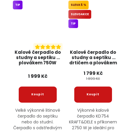
TIP
5 %
SLEVOAKCE
TIP
Kalové čerpadlo do
Kalové čerpadlo do
studny a septiku s
studny a septiku s
plovákem 750W
drtičem a plovákem
litina PM-PDS-3000P
2750W KD754
1 799 Kč
Powermat
KRAFT&DELE
1 999 Kč
1 899 Kč
Velké výkonné litinové
Výkonné kalové
čerpadlo do septiku
čerpadlo KD754
nebo do studní.
KRAFT&DELE s příkonem
Čerpadlo s odstředivým
2750 W je ideální pro