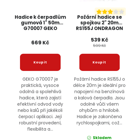
Hadice k čerpadlům
Požární hadice se
gumová 1" 50m
spojkou 2" 20m
G70007 GEKO
RS155J ONDRAGON
539 Kč
669 Kč
599 Kč
GEKO G70007 je
Požární hadice RS155J o
praktická, vysoce
délce 20m je ideální pro
odolná a spolehlivá
napojení na benzínová
hadice, která zajistí
a kalová čerpadla. Jsou
efektivní odvod vody
odolné vůči všem
nebo kalů při jakékoli
ohybům a hnilobě.
čerpací aplikaci. Její
Hadice je zakončena
robustní provedení,
rychlospojkami, což...
flexibilita a...
Skladem