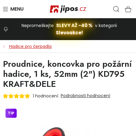
Přejít na obsah
Hled
N
SLEVY AŽ -40 %
Nepromeškejte
v kategorii
Slevoakce!
Slevoakce
Hadice pro čerpadla
Zahrada
Proudnice, koncovka pro požární
hadice, 1 ks, 52mm (2") KD795
Stavba a dům
KRAFT&DELE
Podrobnosti hodnocení
1 hodnocení
Dílna
TIP
Domácnost