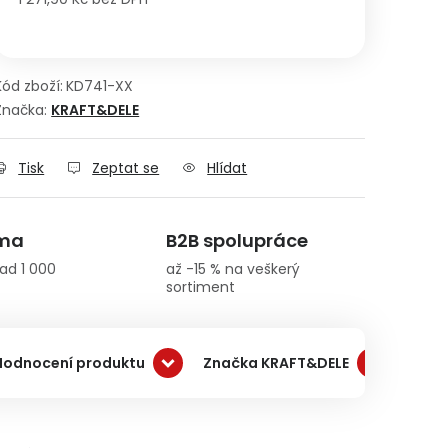
Měrná cena:
Kód zboží:
KD741-XX
Značka:
KRAFT&DELE
Tisk
Zeptat se
Hlídat
rma
B2B spolupráce
ad 1 000
až -15 % na veškerý
sortiment
Hodnocení produktu
Značka KRAFT&DELE
Dopr