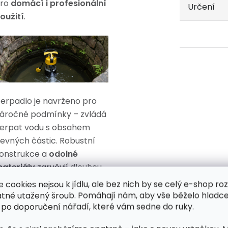
ro
domácí i profesionální
Určení
oužití
.
erpadlo je navrženo pro
áročné podmínky – zvládá
erpat vodu s obsahem
evných částic. Robustní
onstrukce a
odolné
ateriály
zaručují dlouhou
ivotnost i při intenzivním
e cookies nejsou k jídlu, ale bez nich by se celý e-shop ro
rovozu. Snadná
atně utažený šroub. Pomáhají nám, aby vše běželo hladce
 po doporučení nářadí, které vám sedne do ruky.
anipulace a připojení
ěžné 2" hadice z něj dělají