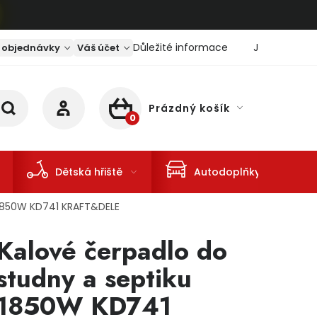
Důležité informace
Jaký je aktu
 objednávky
Váš účet
Prázdný košík
NÁKUPNÍ KOŠÍK
Dětská hřiště
Autodoplňky
 1850W KD741 KRAFT&DELE
Kalové čerpadlo do
studny a septiku
1850W KD741