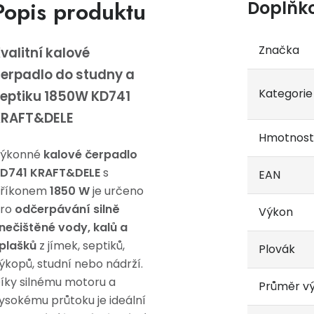
Popis produktu
Doplňk
Značka
valitní kalové
erpadlo do studny a
Kategorie
eptiku 1850W KD741
KRAFT&DELE
Hmotnost
ýkonné
kalové čerpadlo
D741 KRAFT&DELE
s
EAN
říkonem
1850 W
je určeno
ro
odčerpávání silně
Výkon
nečištěné vody, kalů a
plašků
z jímek, septiků,
Plovák
ýkopů, studní nebo nádrží.
íky silnému motoru a
Průměr v
ysokému průtoku je ideální