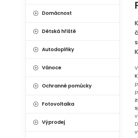
Domácnost
K
Dětská hřiště
č
s
Autodoplňky
Vánoce
V
K
p
Ochranné pomůcky
p
z
Fotovoltaika
s
v
Výprodej
D
v