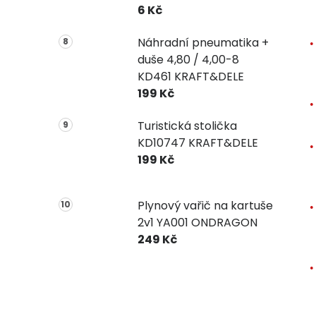
6 Kč
Náhradní pneumatika +
duše 4,80 / 4,00-8
KD461 KRAFT&DELE
199 Kč
Turistická stolička
KD10747 KRAFT&DELE
199 Kč
Plynový vařič na kartuše
2v1 YA001 ONDRAGON
249 Kč