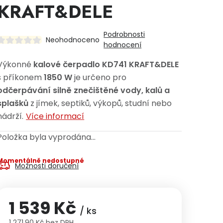
KRAFT&DELE
Podrobnosti
Neohodnoceno
hodnocení
Výkonné
kalové čerpadlo KD741 KRAFT&DELE
s příkonem
1850 W
je určeno pro
odčerpávání silně znečištěné vody, kalů a
splašků
z jímek, septiků, výkopů, studní nebo
nádrží.
Více informací
Položka byla vyprodána…
Momentálně nedostupné
Možnosti doručení
1 539 Kč
/ ks
1 271,90 Kč bez DPH