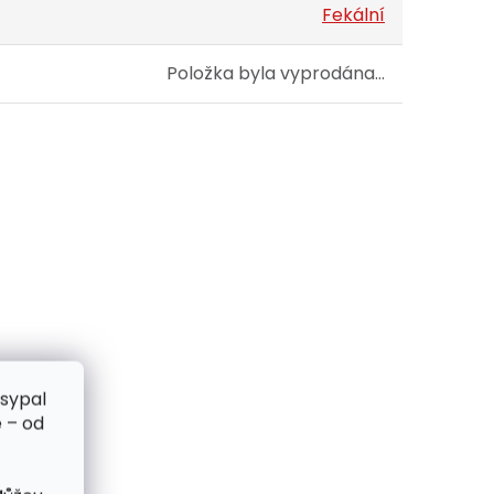
Fekální
Položka byla vyprodána…
zsypal
 – od