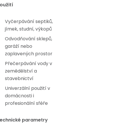
oužití
Vyčerpávání septiků,
jímek, studní, výkopů
Odvodňování sklepů,
garáží nebo
zaplavených prostor
Přečerpávání vody v
zemědělství a
stavebnictví
Univerzální použití v
domácnosti i
profesionální sféře
echnické parametry