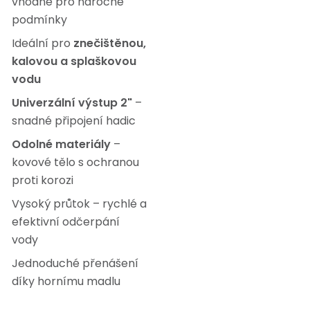
vhodné pro náročné
podmínky
Ideální pro
znečištěnou,
kalovou a splaškovou
vodu
Univerzální výstup 2"
–
snadné připojení hadic
Odolné materiály
–
kovové tělo s ochranou
proti korozi
Vysoký průtok – rychlé a
efektivní odčerpání
vody
Jednoduché přenášení
díky hornímu madlu