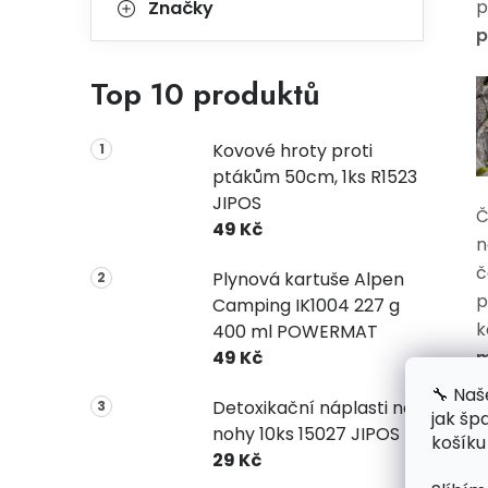
p
Značky
p
Top 10 produktů
Kovové hroty proti
ptákům 50cm, 1ks R1523
JIPOS
Č
49 Kč
n
č
Plynová kartuše Alpen
p
Camping IK1004 227 g
k
400 ml POWERMAT
m
49 Kč
ž
🔧 Naš
Detoxikační náplasti na
p
jak šp
nohy 10ks 15027 JIPOS
košíku
m
29 Kč
b