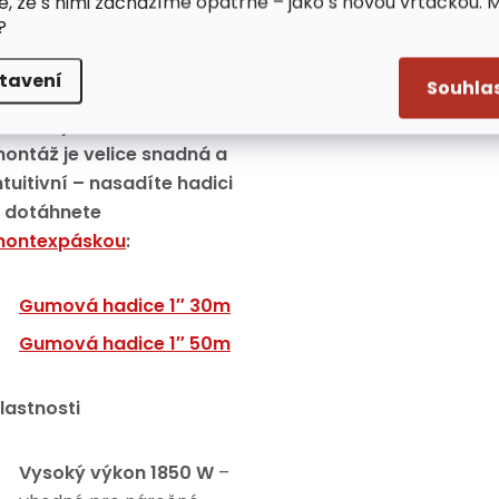
e, že s nimi zacházíme opatrně – jako s novou vrtačkou. 
raktického pomocníka pro
?
aždou situaci.
tavení
Souhla
a čerpadlo je možné
oužít tyto hadice,
ontáž je velice snadná a
ntuitivní – nasadíte hadici
 dotáhnete
ontexpáskou
:
Gumová hadice 1″ 30m
Gumová hadice 1″ 50m
lastnosti
Vysoký výkon 1850 W
–