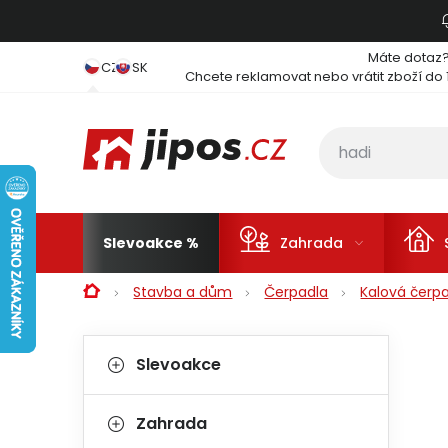
Přejít na obsah
Máte dotaz
CZ
SK
Chcete reklamovat nebo vrátit zboží do 
Slevoakce
Zahrada
Domů
Stavba a dům
Čerpadla
Kalová čerpa
Postranní panel
Kategorie
Přeskočit kategorie
Slevoakce
Zahrada