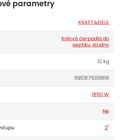
ové parametry
KRAFT&DELE
Kalová čerpadla do
septiku, studny
12 kg
5903175331816
1850 W
Ne
ýstupu
2"