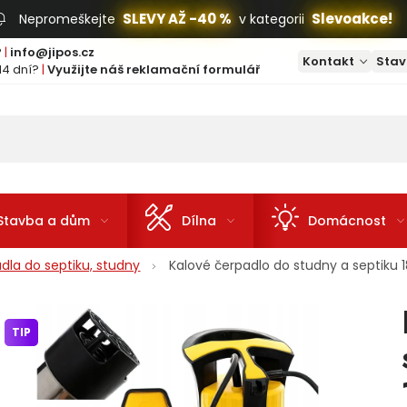
SLEVY AŽ -40 %
Slevoakce!
Nepromeškejte
v kategorii
?
|
info@jipos.cz
Kontakt
Stav
14 dní?
|
Využijte náš reklamační formulář
Stavba a dům
Dílna
Domácnost
dla do septiku, studny
Kalové čerpadlo do studny a septiku
TIP