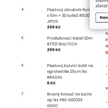
Slíbím
p
zůstat
k
Plastový obrubník 6cm
x 10m + 30 kolíků R1020
Nas
N
JIPOS
p
299 Kč
m
Prodlužovací kabel 20m
i
BT1121 BULLTECH
a
299 Kč
m
Plastový kotvící kolík na
agrotextílie 25cm 1ks
BRADAS
6 Kč
V
Brusný kotouč na suchý
zip 1ks P80 G00333
GEKO