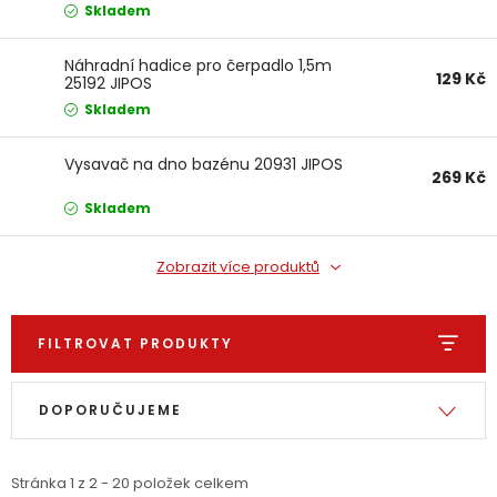
Dětská hřiště
Skladem
Náhradní hadice pro čerpadlo 1,5m
129 Kč
25192 JIPOS
Autodoplňky
Skladem
Vánoce
Vysavač na dno bazénu 20931 JIPOS
269 Kč
Skladem
Ochranné pomůcky
Zobrazit více produktů
Fotovoltaika
Výprodej
FILTROVAT PRODUKTY
Značky
Výpis produktů
Řazení produktů
DOPORUČUJEME
Stránka
1
z
2
-
20
položek celkem