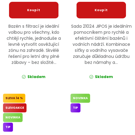
Bazén s filtrací je ideální
Sada 21024 JIPOS je ideálním
volbou pro všechny, kdo
pomocníkem pro rychlé a
chtějí rychle, jednoduše a
efektivní čištění bazénů i
levně vytvořit osvěžující
vodních nádrží. Kombinace
zónu na zahradě. Skvělé
síťky a vodního vysavače
řešení pro letní dny plné
zaručuje důkladnou údržbu
zábavy – bez složité...
bez námahy a...
Skladem
Skladem
14 %
NOVINKA
SLEVOAKCE
TIP
NOVINKA
TIP