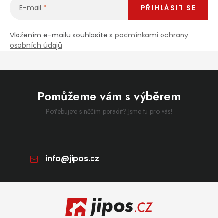
E-mail
PŘIHLÁSIT SE
Vložením e-mailu souhlasíte s
podmínkami ochrany
osobních údajů
Pomůžeme vám s výběrem
Potřebujete s něčím poradit? Jsme tu pro vás!
info
@
jipos.cz
Zápatí