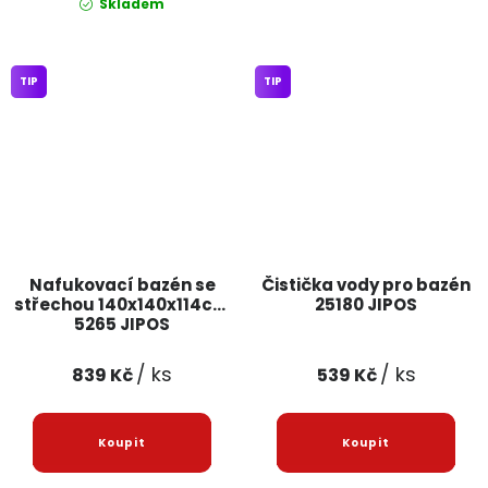
Skladem
TIP
TIP
Nafukovací bazén se
Čistička vody pro bazén
střechou 140x140x114cm
25180 JIPOS
5265 JIPOS
/ ks
/ ks
839 Kč
539 Kč