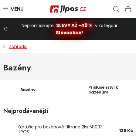
Přejít na obsah
Hled
N
SLEVY AŽ -40 %
Nepromeškejte
v kategorii
Slevoakce!
Slevoakce
Zahrada
Zahrada
Bazény
Stavba a dům
Příslušenství k
Bazény
bazénům
Dílna
Nejprodávanější
Domácnost
Kartuše pro bazénové filtrace 2ks 58093
129 Kč
JIPOS