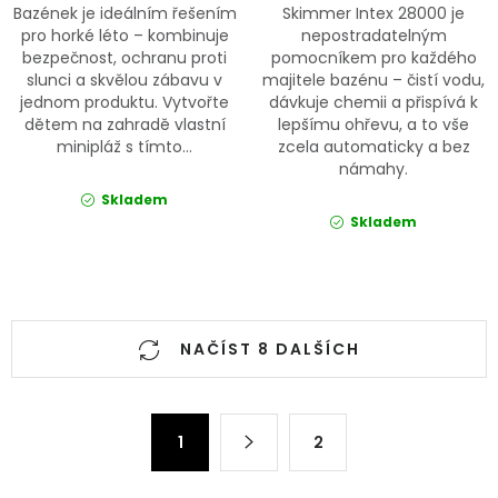
Bazének je ideálním řešením
Skimmer Intex 28000 je
pro horké léto – kombinuje
nepostradatelným
bezpečnost, ochranu proti
pomocníkem pro každého
slunci a skvělou zábavu v
majitele bazénu – čistí vodu,
jednom produktu. Vytvořte
dávkuje chemii a přispívá k
dětem na zahradě vlastní
lepšímu ohřevu, a to vše
minipláž s tímto...
zcela automaticky a bez
námahy.
Skladem
Skladem
Ovládací prvky výpisu
NAČÍST 8 DALŠÍCH
Stránkování
1
2