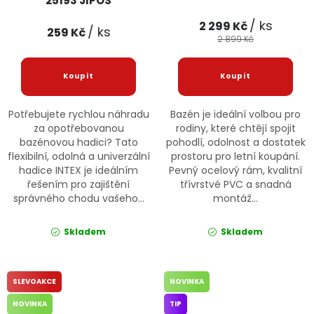
25193 JIPOS
/ ks
2 299 Kč
/ ks
259 Kč
2 899 Kč
Potřebujete rychlou náhradu
Bazén je ideální volbou pro
za opotřebovanou
rodiny, které chtějí spojit
bazénovou hadici? Tato
pohodlí, odolnost a dostatek
flexibilní, odolná a univerzální
prostoru pro letní koupání.
hadice INTEX je ideálním
Pevný ocelový rám, kvalitní
řešením pro zajištění
třívrstvé PVC a snadná
správného chodu vašeho...
montáž...
Skladem
Skladem
SLEVOAKCE
NOVINKA
NOVINKA
TIP