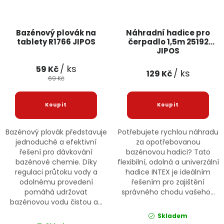
Bazénový plovák na
Náhradní hadice pro
tablety R1766 JIPOS
čerpadlo 1,5m 25192
JIPOS
/ ks
59 Kč
/ ks
129 Kč
69 Kč
Bazénový plovák představuje
Potřebujete rychlou náhradu
jednoduché a efektivní
za opotřebovanou
řešení pro dávkování
bazénovou hadici? Tato
bazénové chemie. Díky
flexibilní, odolná a univerzální
regulaci průtoku vody a
hadice INTEX je ideálním
odolnému provedení
řešením pro zajištění
pomáhá udržovat
správného chodu vašeho...
bazénovou vodu čistou a...
Skladem