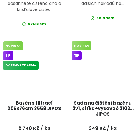
dosáhnete čistého dna a
dalších nákladů na...
křišťálově čisté...
Skladem
Skladem
NOVINKA
NOVINKA
TIP
TIP
DOPRAVA ZDARMA
Bazén s filtrací
Sada na čištění bazénu
305x76cm 3558 JIPOS
2v1, síťka+vysavač 21024
JIPOS
/ ks
/ ks
2 740 Kč
349 Kč