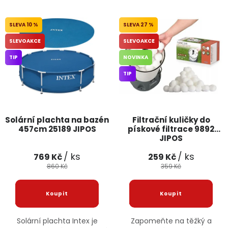
Jaký je aktuální stav mé objednávky?
10 %
27 %
Velkoobchodní spolupráce (B2B)
Prodejna nářadí
SLEVOAKCE
SLEVOAKCE
TIP
NOVINKA
Servis nářadí
Hodnocení obchodu
TIP
Doprava a platba
Váš zákaznický účet
Kontakt
PODPORA
Solární plachta na bazén
Filtrační kuličky do
457cm 25189 JIPOS
pískové filtrace 9892
JIPOS
Reklamační formulář
Odstoupení ve lhůtě 14 dní
/ ks
/ ks
769 Kč
259 Kč
860 Kč
359 Kč
Obchodní podmínky
Reklamační řád
Podmínky ochrany osobních údajů
Solární plachta Intex je
Zapomeňte na těžký a