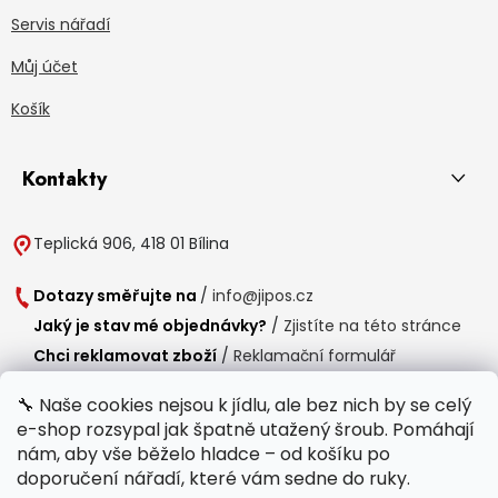
Servis nářadí
Můj účet
Košík
Kontakty
Teplická 906, 418 01 Bílina
Dotazy směřujte na
/
info@jipos.cz
Jaký je stav mé objednávky?
/
Zjistíte na této stránce
Chci reklamovat zboží
/
Reklamační formulář
Chci vrátit zboží do 14 dní
/
Formulář pro vrácení zboží
🔧 Naše cookies nejsou k jídlu, ale bez nich by se celý
e-shop rozsypal jak špatně utažený šroub. Pomáhají
Provozní doba
nám, aby vše běželo hladce – od košíku po
Po-Čt /
8:00 - 15:00
doporučení nářadí, které vám sedne do ruky.