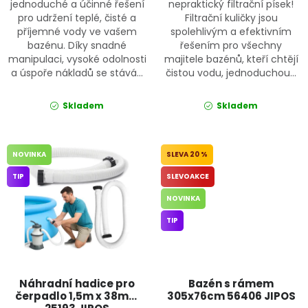
jednoduché a účinné řešení
nepraktický filtrační písek!
pro udržení teplé, čisté a
Filtrační kuličky jsou
příjemné vody ve vašem
spolehlivým a efektivním
bazénu. Díky snadné
řešením pro všechny
manipulaci, vysoké odolnosti
majitele bazénů, kteří chtějí
a úspoře nákladů se stává...
čistou vodu, jednoduchou...
Skladem
Skladem
NOVINKA
20 %
TIP
SLEVOAKCE
NOVINKA
TIP
Náhradní hadice pro
Bazén s rámem
čerpadlo 1,5m x 38mm
305x76cm 56406 JIPOS