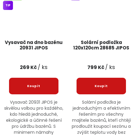
TIP
Vysavač na dno bazénu
Solární podložka
20931 JIPOS
120x120cm 28685 JIPOS
/ ks
/ ks
269 Kč
799 Kč
Vysavač 20931 JIPOS je
Solární podložka je
skvělou volbou pro každého,
jednoduchým a efektivním
kdo hledá jednoduché,
řešením pro všechny
ekologické a účinné řešení
majitele bazénů, kteří chtějí
pro údržbu bazénů. S
prodloužit koupací sezónu a
minimem námahy
zvýšit teplotu vody bez