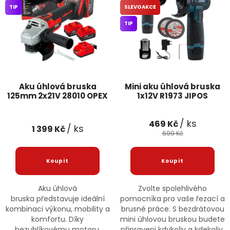
TIP
SLEVOAKCE
Jaký je aktuální stav mé objednávky?
TIP
Velkoobchodní spolupráce (B2B)
Prodejna nářadí
Servis nářadí
Hodnocení obchodu
Aku úhlová bruska
Mini aku úhlová bruska
Doprava a platba
Váš zákaznický účet
Kontakt
125mm 2x21V 28010 OPEX
1x12V R1973 JIPOS
PODPORA
/ ks
469 Kč
/ ks
1 399 Kč
699 Kč
Reklamační formulář
Odstoupení ve lhůtě 14 dní
Obchodní podmínky
Reklamační řád
Aku úhlová
Zvolte spolehlivého
bruska představuje ideální
pomocníka pro vaše řezací a
Podmínky ochrany osobních údajů
kombinaci výkonu, mobility a
brusné práce. S bezdrátovou
komfortu. Díky
mini úhlovou bruskou budete
bezuhlíkovému motoru,
připraveni kdykoliv a kdekoliv,