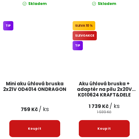
Skladem
Skladem
TIP
10 %
SLEVOAKCE
TIP
Mini aku úhlová bruska
Aku úhlová bruska +
2x21V OD4014 ONDRAGON
adaptér na pilu 2x20V
KD10624 KRAFT&DELE
/ ks
1 739 Kč
/ ks
759 Kč
1 939 Kč