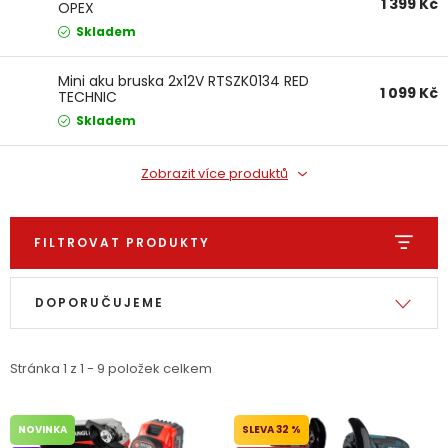
1 399 Kč
OPEX
Dětská hřiště
Skladem
Autodoplňky
Mini aku bruska 2x12V RTSZK0134 RED
1 099 Kč
TECHNIC
Skladem
Vánoce
Zobrazit více produktů
Ochranné pomůcky
FILTROVAT PRODUKTY
Fotovoltaika
Výpis produktů
Řazení produktů
Výprodej
DOPORUČUJEME
Značky
Stránka
1
z
1
-
9
položek celkem
NOVINKA
32 %