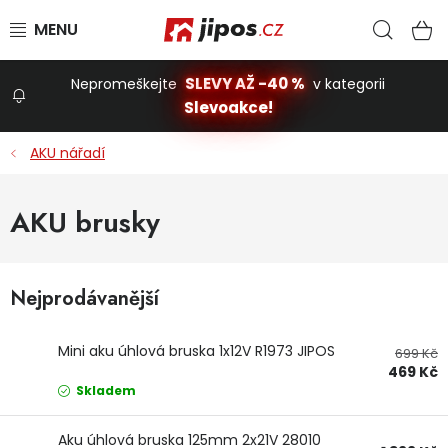
Přejít na obsah
Hled
N
SLEVY AŽ -40 %
Nepromeškejte
v kategorii
Slevoakce!
Slevoakce
AKU nářadí
Zahrada
AKU brusky
Stavba a dům
Nejprodávanější
Dílna
Mini aku úhlová bruska 1x12V R1973 JIPOS
699 Kč
469 Kč
Domácnost
Skladem
Aku úhlová bruska 125mm 2x21V 28010