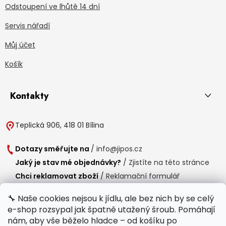
Odstoupení ve lhůtě 14 dní
Servis nářadí
Můj účet
Košík
Kontakty
Teplická 906, 418 01 Bílina
Dotazy směřujte na
/
info@jipos.cz
Jaký je stav mé objednávky?
/
Zjistíte na této stránce
Chci reklamovat zboží
/
Reklamační formulář
Chci vrátit zboží do 14 dní
/
Formulář pro vrácení zboží
🔧 Naše cookies nejsou k jídlu, ale bez nich by se celý
e-shop rozsypal jak špatně utažený šroub. Pomáhají
Provozní doba
nám, aby vše běželo hladce – od košíku po