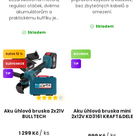
regulaci otáček, dvěma
bez zbytečných kabelů a
akumulátorům a
omezení.
praktickému kufříku je...
Skladem
Skladem
12 %
NOVINKA
SLEVOAKCE
TIP
TIP
Aku úhlová bruska 2x21V
Aku úhlová bruska mini
BULLTECH
2x12V KD3161 KRAFT&DELE
/ ks
1 299 Kč
/ ks
999 Kč