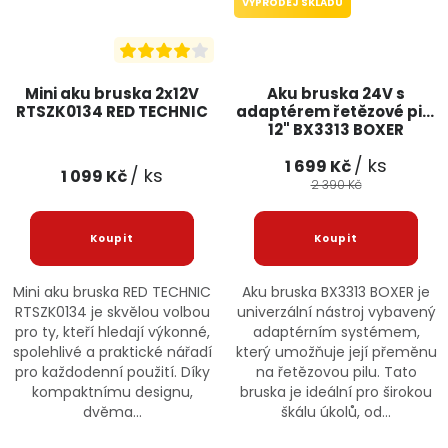
VÝPRODEJ SKLADU
Mini aku bruska 2x12V
Aku bruska 24V s
RTSZK0134 RED TECHNIC
adaptérem řetězové pily
12" BX3313 BOXER
/ ks
1 699 Kč
/ ks
1 099 Kč
2 390 Kč
Mini aku bruska RED TECHNIC
Aku bruska BX3313 BOXER je
RTSZK0134 je skvělou volbou
univerzální nástroj vybavený
pro ty, kteří hledají výkonné,
adaptérním systémem,
spolehlivé a praktické nářadí
který umožňuje její přeměnu
pro každodenní použití. Díky
na řetězovou pilu. Tato
kompaktnímu designu,
bruska je ideální pro širokou
dvěma...
škálu úkolů, od...