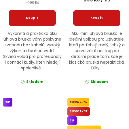
1 490 Kč
Výkonná a praktická aku
Aku mini úhlová bruska je
úhlová bruska vám poskytne
ideální volbou pro uživatele,
svobodu bez kabelů, vysoký
kteří potřebují malý, lehký a
výkon a dlouhou výdrž.
univerzální nástroj pro
Skvělá volba pro profesionály
detailní práce tam, kde je
i domácí kutily, kteří hledají
klasická bruska nepraktická.
spolehlivé...
Díky...
Skladem
Skladem
TIP
28 %
SLEVOAKCE
TIP