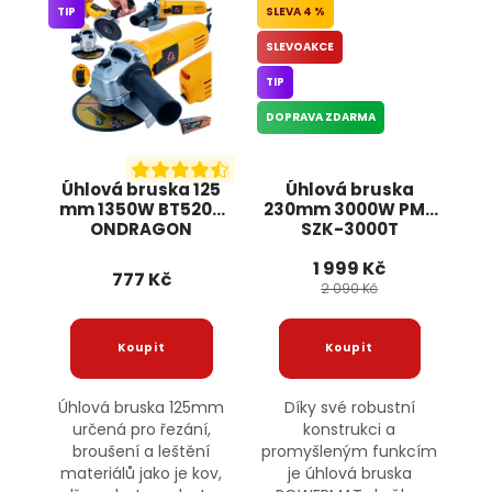
TIP
4 %
SLEVOAKCE
TIP
DOPRAVA ZDARMA
Úhlová bruska 125
Úhlová bruska
mm 1350W BT5205
230mm 3000W PM-
ONDRAGON
SZK-3000T
POWERMAT
1 999 Kč
777 Kč
2 090 Kč
Úhlová bruska 125mm
Díky své robustní
určená pro řezání,
konstrukci a
broušení a leštění
promyšleným funkcím
materiálů jako je kov,
je úhlová bruska