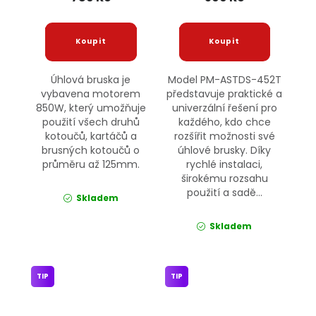
Úhlová bruska je
Model PM-ASTDS-452T
vybavena motorem
představuje praktické a
850W, který umožňuje
univerzální řešení pro
použití všech druhů
každého, kdo chce
kotoučů, kartáčů a
rozšířit možnosti své
brusných kotoučů o
úhlové brusky. Díky
průměru až 125mm.
rychlé instalaci,
širokému rozsahu
použití a sadě...
Skladem
Skladem
TIP
TIP