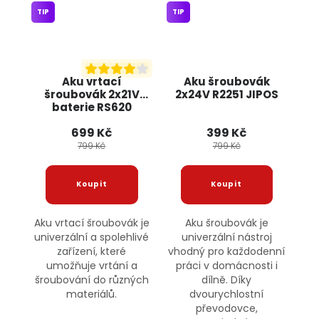
TIP
TIP
Aku vrtací
Aku šroubovák
šroubovák 2x21V
2x24V R2251 JIPOS
baterie RS620
BULLTECH
699 Kč
399 Kč
799 Kč
799 Kč
Aku vrtací šroubovák je
Aku šroubovák je
univerzální a spolehlivé
univerzální nástroj
zařízení, které
vhodný pro každodenní
umožňuje vrtání a
práci v domácnosti i
šroubování do různých
dílně. Díky
materiálů.
dvourychlostní
převodovce,