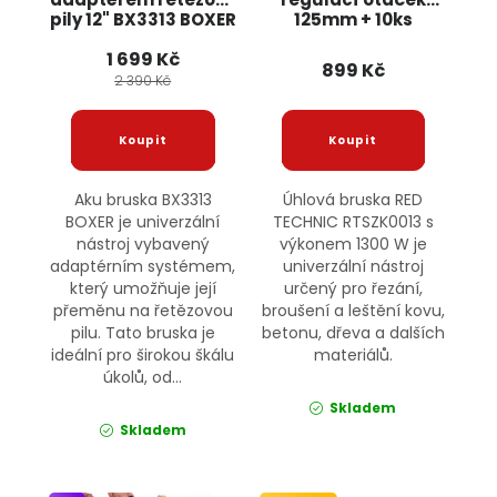
pily 12" BX3313 BOXER
125mm + 10ks
kotoučů, 1300W
1 699 Kč
RTSZK0013 RED
899 Kč
TECHNIC
2 390 Kč
Aku bruska BX3313
Úhlová bruska RED
BOXER je univerzální
TECHNIC RTSZK0013 s
nástroj vybavený
výkonem 1300 W je
adaptérním systémem,
univerzální nástroj
který umožňuje její
určený pro řezání,
přeměnu na řetězovou
broušení a leštění kovu,
pilu. Tato bruska je
betonu, dřeva a dalších
ideální pro širokou škálu
materiálů.
úkolů, od...
Skladem
Skladem