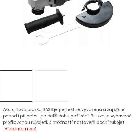
Dětská hřiště
Autodoplňky
Vánoce
Ochranné pomůcky
Fotovoltaika
Výprodej
Značky
Aku úhlová bruska BASS je perfektně vyvážená a zajišťuje
pohodlí při práci i po delší dobu požívání. Bruska je vybavená
profilovanou rukojetí, s možností nastavení boční rukojet.
Více informací