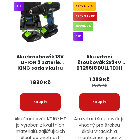
TIP
12 %
SLEVOAKCE
NOVINKA
TIP
Aku šroubovák 18V
Aku vrtací
LI-ION 2 baterie
šroubovák 2x24V
KING sada v kufru
BT25618 BULLTECH
KD1671-Z
1 399 Kč
KRAFT&DELE
1 890 Kč
1 599 Kč
Aku šroubovák KD1671-Z
Aku vrtací šroubovák je
je vyroben z kvalitních
vhodný pro širokou
materiálů, zajišťujících
škálu vrtacích a
dlouhou životnost
montážních prací v