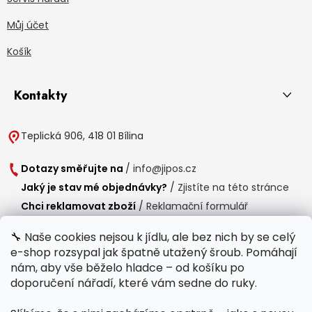
Můj účet
Košík
Kontakty
Teplická 906, 418 01 Bílina
Dotazy směřujte na
/
info@jipos.cz
Jaký je stav mé objednávky?
/
Zjistíte na této stránce
Chci reklamovat zboží
/
Reklamační formulář
Chci vrátit zboží do 14 dní
/
Formulář pro vrácení zboží
🔧 Naše cookies nejsou k jídlu, ale bez nich by se celý
e-shop rozsypal jak špatně utažený šroub. Pomáhají
Provozní doba
nám, aby vše běželo hladce – od košíku po
Po-Čt /
8:00 - 15:00
doporučení nářadí, které vám sedne do ruky.
Pá /
7:30 - 14:30