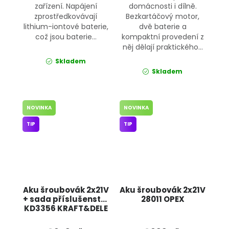
zařízení. Napájení
domácnosti i dílně.
zprostředkovávají
Bezkartáčový motor,
lithium-iontové baterie,
dvě baterie a
což jsou baterie...
kompaktní provedení z
něj dělají praktického...
Skladem
Skladem
NOVINKA
NOVINKA
TIP
TIP
Aku šroubovák 2x21V
Aku šroubovák 2x21V
+ sada příslušenství
28011 OPEX
KD3356 KRAFT&DELE