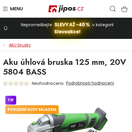
Přejít na obsah
Hled
N
SLEVY AŽ -40 %
Nepromeškejte
v kategorii
Slevoakce!
Slevoakce
AKU brusky
Zahrada
Aku úhlová bruska 125 mm, 20V
5804 BASS
Stavba a dům
Podrobnosti hodnocení
Neohodnoceno
Dílna
TIP
POSLEDNÍ KUSY SKLADEM
Domácnost