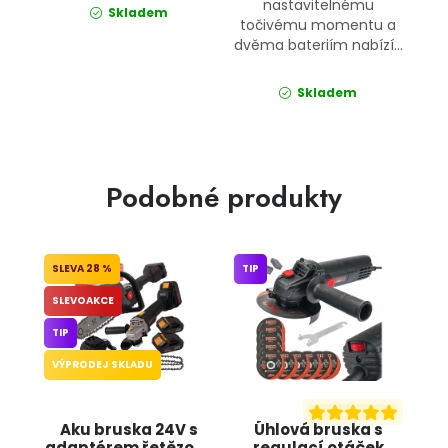
nastavitelnému
Skladem
točivému momentu a
dvěma bateriím nabízí...
Skladem
Podobné produkty
28 %
TIP
SLEVOAKCE
TIP
VÝPRODEJ SKLADU
Aku bruska 24V s
Úhlová bruska s
adaptérem řetězové
regulací otáček