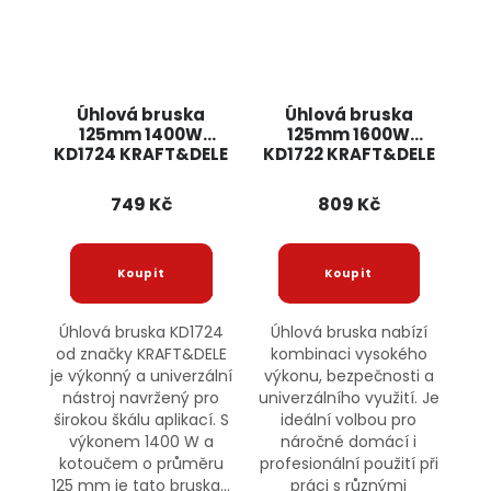
Úhlová bruska
Úhlová bruska
125mm 1400W
125mm 1600W
KD1724 KRAFT&DELE
KD1722 KRAFT&DELE
749 Kč
809 Kč
Úhlová bruska KD1724
Úhlová bruska nabízí
od značky KRAFT&DELE
kombinaci vysokého
je výkonný a univerzální
výkonu, bezpečnosti a
nástroj navržený pro
univerzálního využití. Je
širokou škálu aplikací. S
ideální volbou pro
výkonem 1400 W a
náročné domácí i
kotoučem o průměru
profesionální použití při
125 mm je tato bruska...
práci s různými