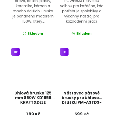
dřevo, beton, plasty,
POWERMAT skvělou
keramika, kámen a
volbou pro každého, kdo
mnoho dalších. Bruska
potřebuje spolehlivý a
je poháněna motorem
výkonný nástroj pro
1150W, který...
každodenní práci.
Skladem
Skladem
TIP
TIP
Úhlová bruska 125
Nástavec pásové
mm 850W KD1555
brusky pro úhlovou
KRAFT&DELE
brusku PM-ASTDS-
452T POWERMAT
789 Kč
599 Kč