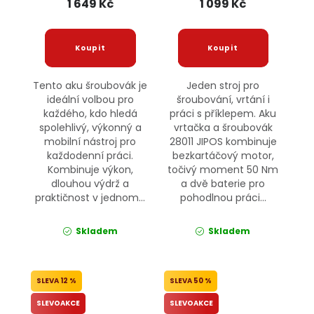
1 649 Kč
1 099 Kč
Tento aku šroubovák je
Jeden stroj pro
ideální volbou pro
šroubování, vrtání i
každého, kdo hledá
práci s příklepem. Aku
spolehlivý, výkonný a
vrtačka a šroubovák
mobilní nástroj pro
28011 JIPOS kombinuje
každodenní práci.
bezkartáčový motor,
Kombinuje výkon,
točivý moment 50 Nm
dlouhou výdrž a
a dvě baterie pro
praktičnost v jednom...
pohodlnou práci...
Skladem
Skladem
12 %
50 %
SLEVOAKCE
SLEVOAKCE