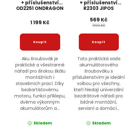
+ příslušenství
+ příslušenství
OD2251 ONDRAGON
R2303 JIPOS
569 Kč
1 199 Kč
999 Kč
Aku šroubovák je
Tato praktická sada
praktické a všestranné
akumulátorového
nářadí pro širokou škálu
šroubováku s
montážních i
příslušenstvím je ideální
stavebních prací. Díky
volbou pro všechny,
bezkartáčovému
kteří hledají univerzální
motoru, funkci příklepu,
bezdrátové nářadí pro
dvěma výkonným
běžné montážní,
akumulátorům a...
servisní a domácí...
Skladem
Skladem