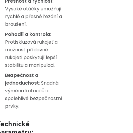
Přesnost a rychlost
:
Vysoké otáčky umožňují
rychlé a přesné řezání a
broušení.
Pohodlí a kontrola
:
Protiskluzová rukojeť a
možnost přídavné
rukojeti poskytují lepší
stabilitu a manipulaci.
Bezpečnost a
jednoduchost
: Snadná
výměna kotoučů a
spolehlivé bezpečnostní
prvky.
Technické
parametry: