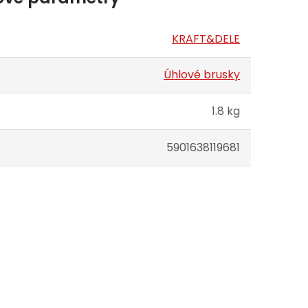
KRAFT&DELE
Úhlové brusky
1.8 kg
5901638119681