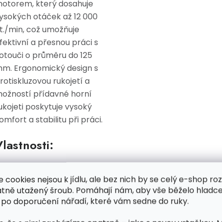
otorem, který dosahuje
ysokých otáček až 12 000
t./min, což umožňuje
fektivní a přesnou práci s
otouči o průměru do 125
m. Ergonomický design s
rotiskluzovou rukojetí a
ožností přídavné horní
ukojeti poskytuje vysoký
omfort a stabilitu při práci.
lastnosti:
Výkonný 850W motor
:
e cookies nejsou k jídlu, ale bez nich by se celý e-shop ro
Umožňuje dosáhnout
atně utažený šroub. Pomáhají nám, aby vše běželo hladce
vysokých otáček (12 000
 po doporučení nářadí, které vám sedne do ruky.
ot./min) pro efektivní