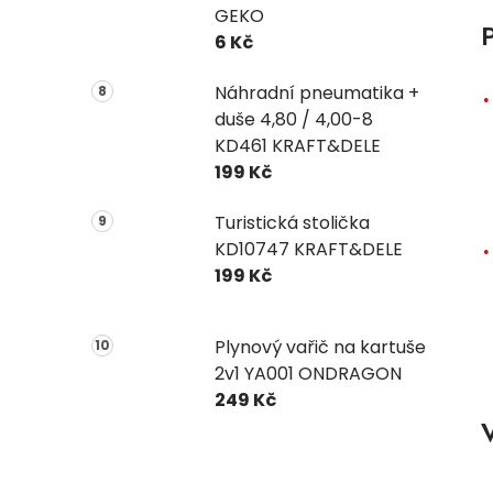
GEKO
P
6 Kč
Náhradní pneumatika +
duše 4,80 / 4,00-8
KD461 KRAFT&DELE
199 Kč
Turistická stolička
KD10747 KRAFT&DELE
199 Kč
Plynový vařič na kartuše
2v1 YA001 ONDRAGON
249 Kč