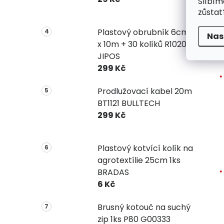
Slíbím
zůstat
Plastový obrubník 6cm
Nas
x 10m + 30 kolíků R1020
JIPOS
299 Kč
Prodlužovací kabel 20m
BT1121 BULLTECH
299 Kč
Plastový kotvící kolík na
agrotextílie 25cm 1ks
BRADAS
6 Kč
Brusný kotouč na suchý
zip 1ks P80 G00333