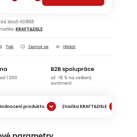
KOŠÍKU
Kód zboží:
KD1555
Značka:
KRAFT&DELE
Tisk
Zeptat se
Hlídat
rma
B2B spolupráce
ad 1 000
až -15 % na veškerý
sortiment
Hodnocení produktu
Značka KRAFT&DELE
Dopr
ové parametry