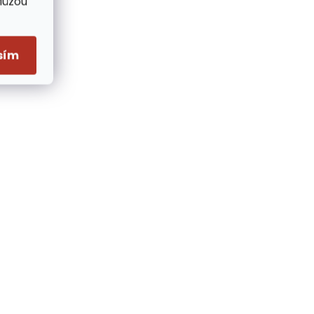
Můžou
sím