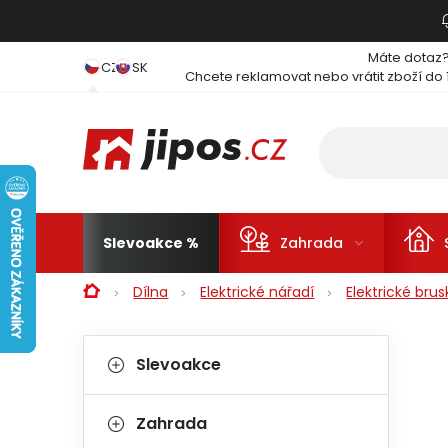
Přejít na obsah
Máte dotaz
CZ
SK
Chcete reklamovat nebo vrátit zboží do 
Slevoakce
Zahrada
Domů
Dílna
Elektrické nářadí
Elektrické brus
Postranní panel
Kategorie
Přeskočit kategorie
Slevoakce
Zahrada