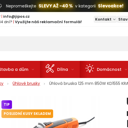
SLEVY AŽ -40 %
Slevoakce!
Nepromeškejte
v kategorii
?
|
info@jipos.cz
Kontakt
Stav
14 dní?
|
Využijte náš reklamační formulář
Stavba a dům
Dílna
Domácnost
ky
Úhlové brusky
Úhlová bruska 125 mm 850W KD1555 KR
TIP
POSLEDNÍ KUSY SKLADEM