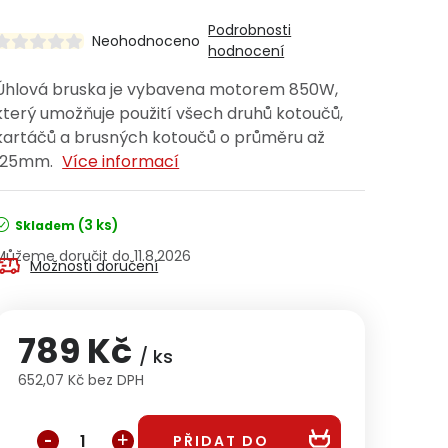
Podrobnosti
Neohodnoceno
hodnocení
Úhlová bruska je vybavena motorem 850W,
který umožňuje použití všech druhů kotoučů,
kartáčů a brusných kotoučů o průměru až
125mm.
Více informací
(3 ks)
Skladem
11.8.2026
Možnosti doručení
789 Kč
/ ks
652,07 Kč bez DPH
Měrná cena:
PŘIDAT DO