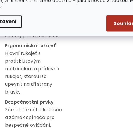
e, že s nimi zacházíme opatrně – jako s novou vrtačkou. 
řezání a broušení.
?
Kompaktní design
:
Vhodný pro práci s
tavení
Souhla
menšími plochami a
snadný pro manipulaci.
Ergonomická rukojeť
:
Hlavní rukojeť s
protiskluzovým
materiálem a přídavná
rukojeť, kterou lze
upevnit na tři strany
brusky.
Bezpečnostní prvky
:
Zámek řezného kotouče
a zámek spínače pro
bezpečné ovládání.