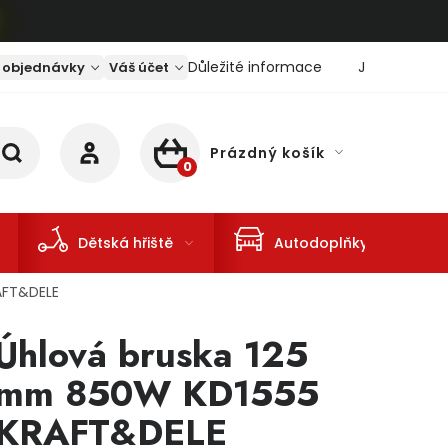
Důležité informace
Jaký je aktu
 objednávky
Váš účet
Prázdný košík
NÁKUPNÍ KOŠÍK
Dětská hřiště
Autodoplňky
AFT&DELE
Úhlová bruska 125
mm 850W KD1555
KRAFT&DELE