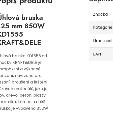
Popis produktu
Značka
Úhlová bruska
125 mm 850W
Kategorie
KD1555
KRAFT&DELE
Hmotnost
EAN
hlová bruska KD1555 od
načky KRAFT&DELE je
ompaktní a výkonné
ařízení, navržené pro
ezání, broušení a leštění
ůzných materiálů, jako je
ov, dřevo, beton, plasty,
eramika, kámen a další.
ruska je vybavena 850W