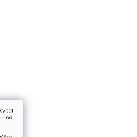
zsypal
 – od