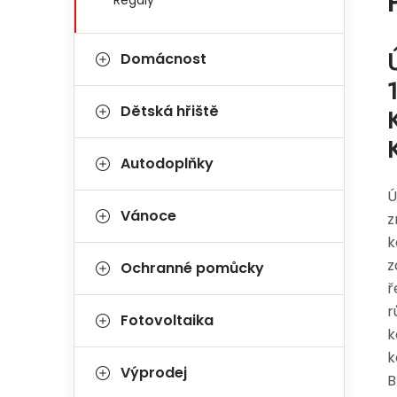
Regály
Domácnost
Dětská hřiště
Autodoplňky
Ú
Vánoce
z
k
z
Ochranné pomůcky
ř
r
Fotovoltaika
k
k
Výprodej
B