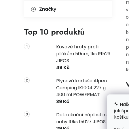
m
Značky
v
o
e
Top 10 produktů
k
m
Kovové hroty proti
p
ptákům 50cm, 1ks R1523
m
JIPOS
r
49 Kč
k
Plynová kartuše Alpen
V
Camping IK1004 227 g
400 ml POWERMAT
39 Kč
🔧 Naš
jak šp
Detoxikační náplasti na
košíku
nohy 10ks 15027 JIPOS
29 Kč