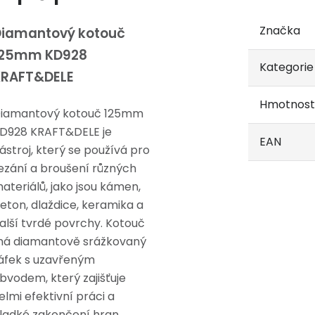
Značka
Diamantový kotouč
125mm KD928
Kategorie
KRAFT&DELE
Hmotnost
iamantový kotouč 125mm
D928 KRAFT&DELE je
EAN
ástroj, který se používá pro
ezání a broušení různých
ateriálů, jako jsou kámen,
eton, dlaždice, keramika a
alší tvrdé povrchy. Kotouč
á diamantově srážkovaný
áfek s uzavřeným
bvodem, který zajišťuje
elmi efektivní práci a
ladké zakončení hran.