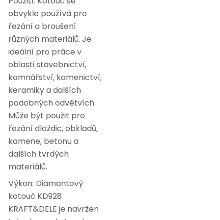
Použití: Kotouč se
obvykle používá pro
řezání a broušení
různých materiálů. Je
ideální pro práce v
oblasti stavebnictví,
kamnářství, kamenictví,
keramiky a dalších
podobných odvětvích.
Může být použit pro
řezání dlaždic, obkladů,
kamene, betonu a
dalších tvrdých
materiálů.
Výkon: Diamantový
kotouč KD928
KRAFT&DELE je navržen