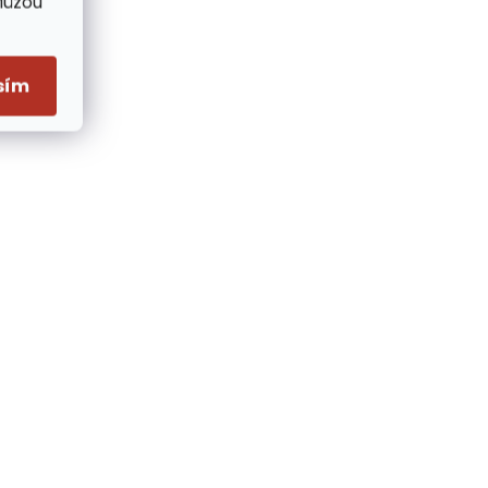
Můžou
sím