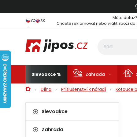
Přejít na obsah
Máte dotaz
CZ
SK
Chcete reklamovat nebo vrátit zboží do 
Slevoakce
Zahrada
Domů
Dílna
Příslušenství k nářadí
Kotouče b
Postranní panel
Kategorie
Přeskočit kategorie
Slevoakce
Zahrada