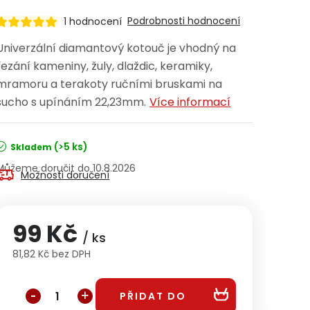
Podrobnosti hodnocení
1 hodnocení
Univerzální diamantový kotouč je vhodný na
řezání kameniny, žuly, dlaždic, keramiky,
mramoru a terakoty ručními bruskami na
sucho s upínáním 22,23mm.
Více informací
(>5 ks)
Skladem
10.8.2026
Možnosti doručení
99 Kč
/ ks
81,82 Kč bez DPH
Měrná cena:
PŘIDAT DO