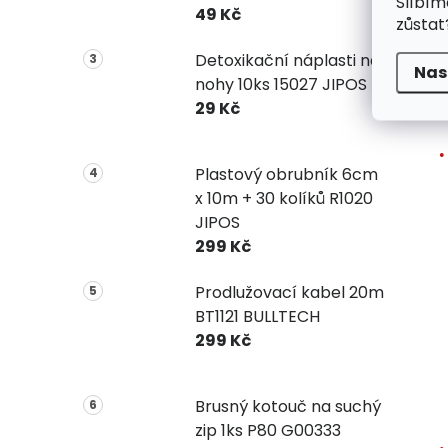
Slíbím
49 Kč
zůstat
Detoxikační náplasti na
Nas
nohy 10ks 15027 JIPOS
29 Kč
Plastový obrubník 6cm
x 10m + 30 kolíků R1020
JIPOS
299 Kč
Prodlužovací kabel 20m
BT1121 BULLTECH
299 Kč
Brusný kotouč na suchý
zip 1ks P80 G00333