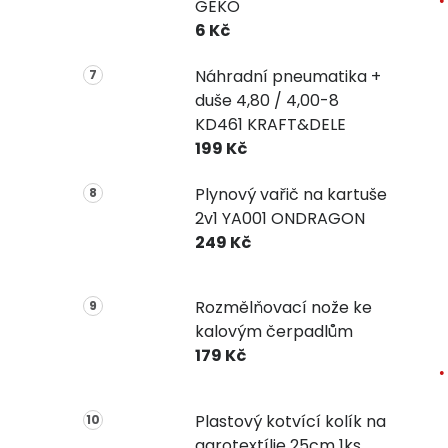
GEKO
6 Kč
Náhradní pneumatika +
duše 4,80 / 4,00-8
KD461 KRAFT&DELE
199 Kč
Plynový vařič na kartuše
2v1 YA001 ONDRAGON
249 Kč
Rozmělňovací nože ke
kalovým čerpadlům
179 Kč
Plastový kotvící kolík na
agrotextílie 25cm 1ks