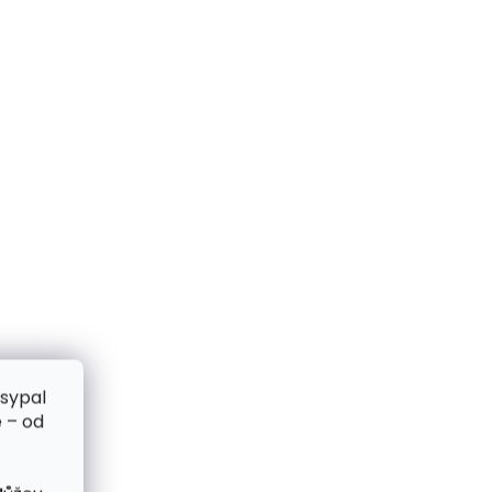
zsypal
 – od