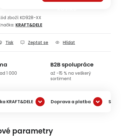
KOŠÍKU
Kód zboží:
KD928-XX
Značka:
KRAFT&DELE
Tisk
Zeptat se
Hlídat
rma
B2B spolupráce
ad 1 000
až -15 % na veškerý
sortiment
ka KRAFT&DELE
Doprava a platba
Související 
ové parametry