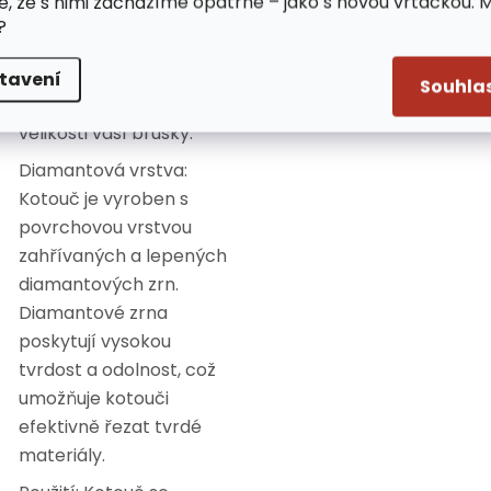
e, že s nimi zacházíme opatrně – jako s novou vrtačkou. 
úhlových brusek
na
?
trhu. Je důležité zajistit,
aby velikost otvoru
tavení
Souhla
kotouče odpovídala
velikosti vaší brusky.
Diamantová vrstva:
Kotouč je vyroben s
povrchovou vrstvou
zahřívaných a lepených
diamantových zrn.
Diamantové zrna
poskytují vysokou
tvrdost a odolnost, což
umožňuje kotouči
efektivně řezat tvrdé
materiály.