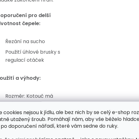
oporučení pro delší
ivotnost čepele:
Řezání na sucho
Použití úhlové brusky s
regulací otáček
oužití a výhody:
Rozměr: Kotouč má
průměr 125 mm a otvor
se průměrem 22,2 mm.
e cookies nejsou k jídlu, ale bez nich by se celý e-shop ro
atně utažený šroub. Pomáhají nám, aby vše běželo hladce
Tento standardní
 po doporučení nářadí, které vám sedne do ruky.
rozměr je často
používán na většině