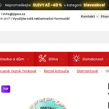
SLEVY AŽ -40 %
Slevoakce!
Nepromeškejte
v kategorii
?
|
info@jipos.cz
Kontakt
Stav
14 dní?
|
Využijte náš reklamační formulář
Stavba a dům
Dílna
Domácnost
rusné, řezné, hrnkové
Řezné kotouče
Diamantové
D
TIP