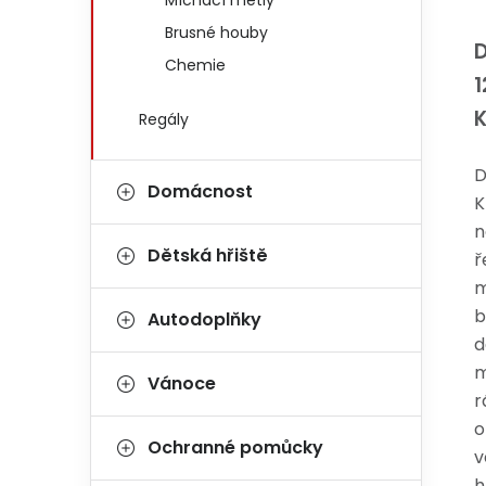
Míchací metly
Brusné houby
Chemie
Regály
D
Domácnost
K
n
Dětská hřiště
ř
m
b
Autodoplňky
d
m
Vánoce
r
o
Ochranné pomůcky
v
h