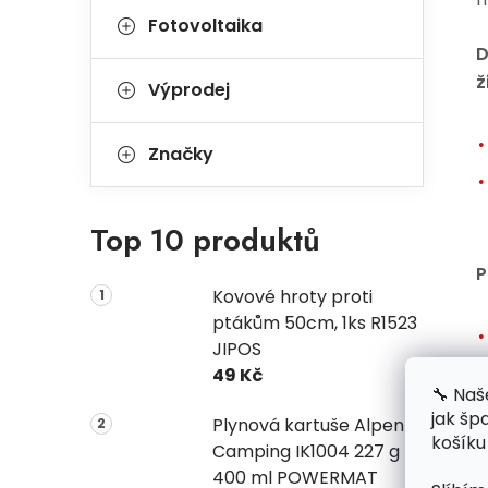
Fotovoltaika
D
ž
Výprodej
Značky
Top 10 produktů
P
Kovové hroty proti
ptákům 50cm, 1ks R1523
JIPOS
49 Kč
🔧 Naš
jak šp
Plynová kartuše Alpen
košíku
Camping IK1004 227 g
400 ml POWERMAT