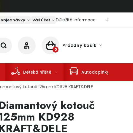
Důležité informace
Jaký je aktu
 objednávky
Váš účet
Prázdný košík
NÁKUPNÍ KOŠÍK
Dětská hřiště
Autodoplňky
iamantový kotouč 125mm KD928 KRAFT&DELE
Diamantový kotouč
125mm KD928
KRAFT&DELE