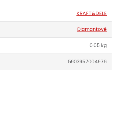
KRAFT&DELE
Diamantové
0.05 kg
5903957004976