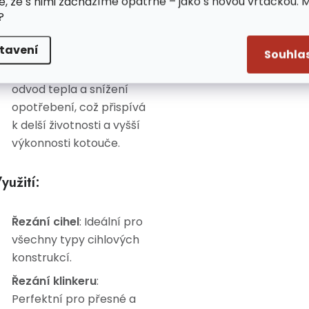
e, že s nimi zacházíme opatrně – jako s novou vrtačkou. 
materiálů.
?
Konstrukce
:
tavení
Segmentový design
Souhla
kotouče zajišťuje lepší
odvod tepla a snížení
opotřebení, což přispívá
k delší životnosti a vyšší
výkonnosti kotouče.
yužití:
Řezání cihel
: Ideální pro
všechny typy cihlových
konstrukcí.
Řezání klinkeru
:
Perfektní pro přesné a