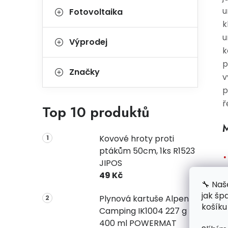
u
Fotovoltaika
k
u
Výprodej
k
p
Značky
v
p
ř
Top 10 produktů
M
Kovové hroty proti
ptákům 50cm, 1ks R1523
JIPOS
49 Kč
🔧 Naš
jak šp
Plynová kartuše Alpen
košíku
Camping IK1004 227 g
400 ml POWERMAT