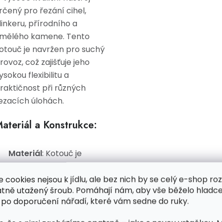
rčený pro řezání cihel,
linkeru, přírodního a
mělého kamene. Tento
otouč je navržen pro suchý
rovoz, což zajišťuje jeho
ysokou flexibilitu a
raktičnost při různých
ezacích úlohách.
ateriál a Konstrukce:
Materiál
: Kotouč je
vyroben z vysoce
kvalitních diamantových
e cookies nejsou k jídlu, ale bez nich by se celý e-shop ro
atně utažený šroub. Pomáhají nám, aby vše běželo hladce
částic, které zajišťují
 po doporučení nářadí, které vám sedne do ruky.
efektivní a přesné
řezání tvrdých