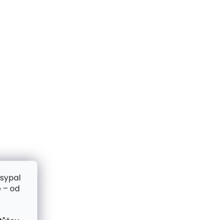
zsypal
 – od