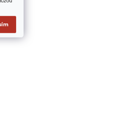
Můžou
sím