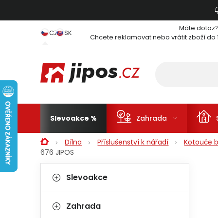
Přejít na obsah
Máte dotaz
CZ
SK
Chcete reklamovat nebo vrátit zboží do 
Slevoakce
Zahrada
Domů
Dílna
Příslušenství k nářadí
Kotouče b
676 JIPOS
Postranní panel
Kategorie
Přeskočit kategorie
Slevoakce
Zahrada