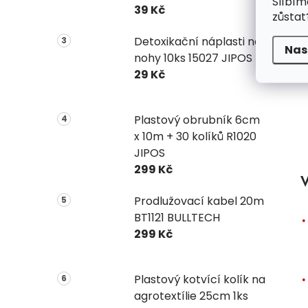
Slíbím
39 Kč
zůstat
Detoxikační náplasti na
Nas
nohy 10ks 15027 JIPOS
29 Kč
Plastový obrubník 6cm
x 10m + 30 kolíků R1020
JIPOS
299 Kč
V
Prodlužovací kabel 20m
BT1121 BULLTECH
299 Kč
Plastový kotvící kolík na
agrotextílie 25cm 1ks