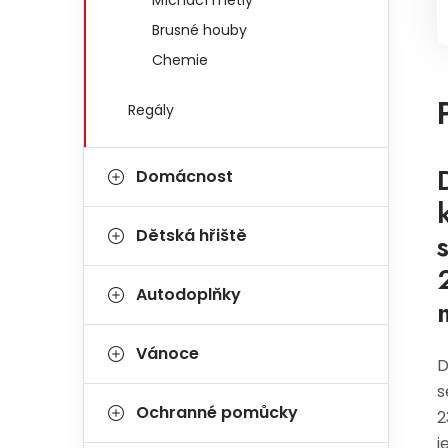
Míchací metly
Brusné houby
Chemie
Regály
Domácnost
Dětská hřiště
Autodoplňky
Vánoce
D
s
Ochranné pomůcky
2
j