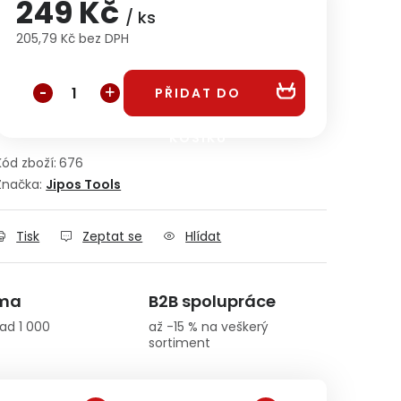
249 Kč
/ ks
205,79 Kč bez DPH
Měrná cena:
PŘIDAT DO
KOŠÍKU
Kód zboží:
676
Značka:
Jipos Tools
Tisk
Zeptat se
Hlídat
rma
B2B spolupráce
ad 1 000
až -15 % na veškerý
sortiment