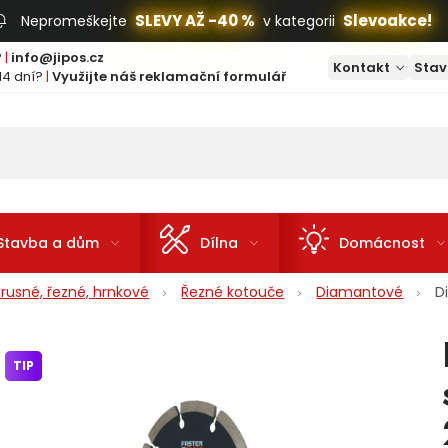
SLEVY AŽ -40 %
Slevoakce!
Nepromeškejte
v kategorii
?
|
info@jipos.cz
Kontakt
Stav
14 dní?
|
Využijte náš reklamační formulář
Stavba a dům
Dílna
Domácnost
rusné, řezné, hrnkové
Řezné kotouče
Diamantové
D
TIP