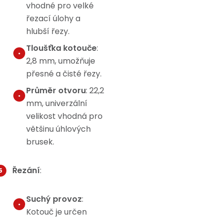
vhodné pro velké
řezací úlohy a
hlubší řezy.
Tloušťka kotouče
:
2,8 mm, umožňuje
přesné a čisté řezy.
Průměr otvoru
: 22,2
mm, univerzální
velikost vhodná pro
většinu úhlových
brusek.
Řezání
:
Suchý provoz
:
Kotouč je určen