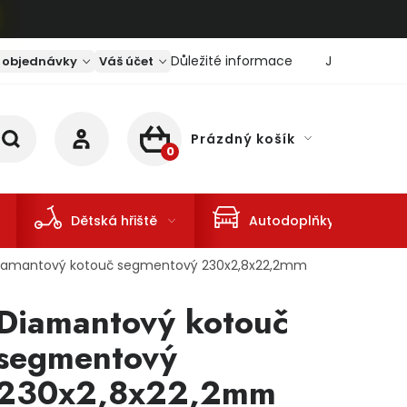
Důležité informace
Jaký je aktu
 objednávky
Váš účet
Prázdný košík
NÁKUPNÍ KOŠÍK
Dětská hřiště
Autodoplňky
iamantový kotouč segmentový 230x2,8x22,2mm
Diamantový kotouč
segmentový
230x2,8x22,2mm