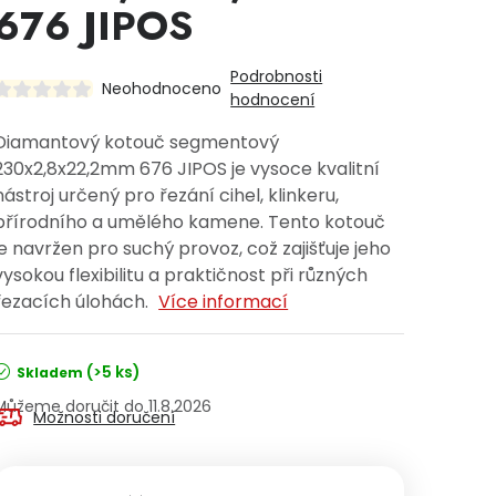
676 JIPOS
Podrobnosti
Neohodnoceno
hodnocení
Diamantový kotouč segmentový
230x2,8x22,2mm 676 JIPOS je vysoce kvalitní
nástroj určený pro řezání cihel, klinkeru,
přírodního a umělého kamene. Tento kotouč
je navržen pro suchý provoz, což zajišťuje jeho
vysokou flexibilitu a praktičnost při různých
řezacích úlohách.
Více informací
(>5 ks)
Skladem
11.8.2026
Možnosti doručení