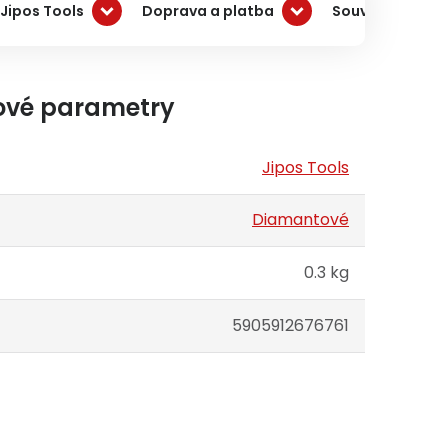
Jipos Tools
Doprava a platba
Související pro
ové parametry
Jipos Tools
Diamantové
0.3 kg
5905912676761