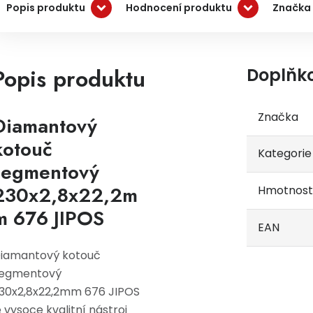
Popis produktu
Hodnocení produktu
Značka 
Popis produktu
Doplňk
Značka
Diamantový
kotouč
Kategorie
segmentový
230x2,8x22,2m
Hmotnost
m 676 JIPOS
EAN
iamantový kotouč
egmentový
30x2,8x22,2mm 676 JIPOS
e vysoce kvalitní nástroj