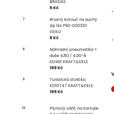
BRADAS
6 Kč
Brusný kotouč na suchý
zip 1ks P80 G00333
GEKO
6 Kč
Náhradní pneumatika +
duše 4,80 / 4,00-8
KD461 KRAFT&DELE
199 Kč
V
Turistická stolička
KD10747 KRAFT&DELE
199 Kč
Plynový vařič na kartuše