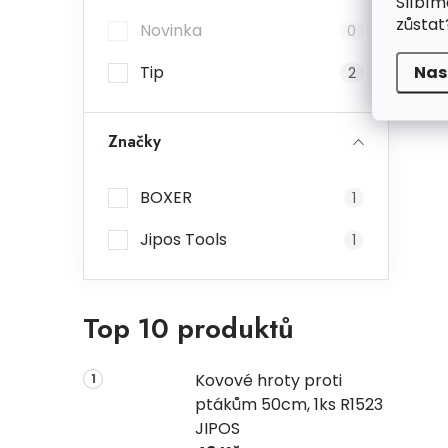
Slíbím
zůstat
Novinka
0
Nas
Tip
2
Značky
BOXER
1
Jipos Tools
1
Top 10 produktů
Kovové hroty proti
ptákům 50cm, 1ks R1523
JIPOS