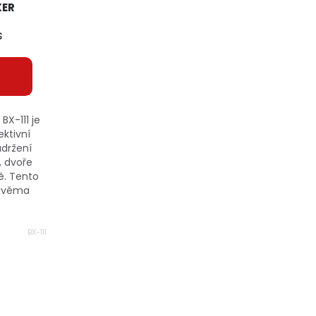
XER
s
BX-111 je
ektivní
udržení
, dvoře
ě. Tento
 dvěma
BX-111