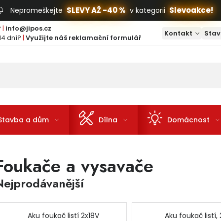
SLEVY AŽ -40 %
Slevoakce!
Nepromeškejte
v kategorii
?
|
info@jipos.cz
Kontakt
Stav
14 dní?
|
Využijte náš reklamační formulář
Stavba a dům
Dílna
Domácnost
Foukače a vysavače
Nejprodávanější
Aku foukač listí 2x18V
Aku foukač listí, 