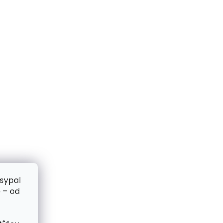
zsypal
 – od