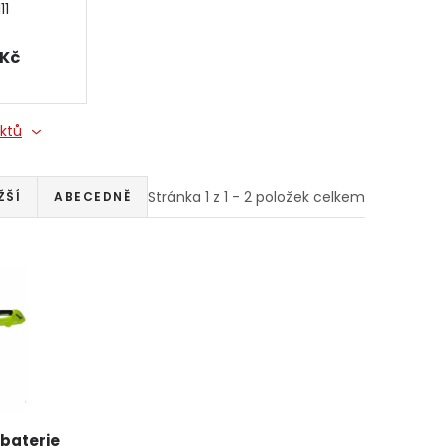
11
 Kč
uktů
Stránka
1
z
1
-
2
položek celkem
ŽŠÍ
ABECEDNĚ
 baterie