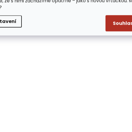
e, že s nimi zacházíme opatrně – jako s novou vrtačkou. 
?
tavení
Souhla