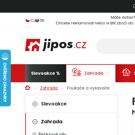
Přejít na obsah
Máte dotaz
CZ
SK
Chcete reklamovat nebo vrátit zboží do 
Slevoakce
Zahrada
Domů
Zahrada
Foukače a vysavače
Postranní panel
Kategorie
Přeskočit kategorie
Slevoakce
Zahrada
Řetězové pily