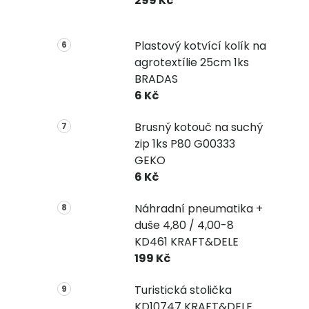
299 Kč
Plastový kotvící kolík na
agrotextílie 25cm 1ks
BRADAS
6 Kč
Brusný kotouč na suchý
zip 1ks P80 G00333
GEKO
6 Kč
Náhradní pneumatika +
duše 4,80 / 4,00-8
KD461 KRAFT&DELE
199 Kč
Turistická stolička
KD10747 KRAFT&DELE