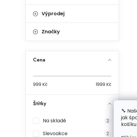
Výprodej
Značky
Cena
999
Kč
1999
Kč
Štítky
🔧 Naš
jak šp
Na skladě
2
košíku
Slevoakce
2