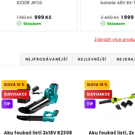
R2308 JIPOS
baterie 48V BX-1
BOXER
999 Kč
1 999
1 190 Kč
2 490 Kč
Skladem
Skladem
Zobrazit více prod
Řazení produktů
NEJPRODÁVANĚJŠÍ
NEJLEVNĚJŠÍ
NEJDRA
Výpis produktů
16 %
19 %
SLEVOAKCE
SLEVOAKCE
TIP
TIP
Aku foukač listí 2x18V R2308
Aku foukač listí, 2x