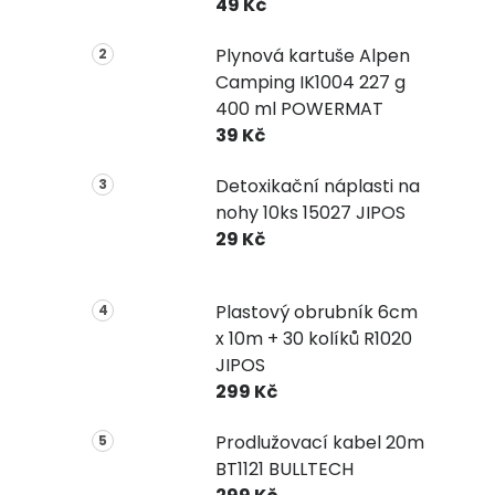
49 Kč
Plynová kartuše Alpen
Camping IK1004 227 g
400 ml POWERMAT
39 Kč
Detoxikační náplasti na
nohy 10ks 15027 JIPOS
29 Kč
Plastový obrubník 6cm
x 10m + 30 kolíků R1020
JIPOS
299 Kč
Prodlužovací kabel 20m
BT1121 BULLTECH