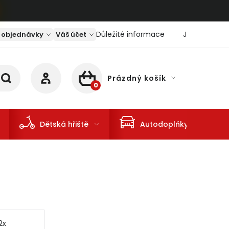
Důležité informace
Jaký je aktu
 objednávky
Váš účet
Prázdný košík
NÁKUPNÍ KOŠÍK
Dětská hřiště
Autodoplňky
2x