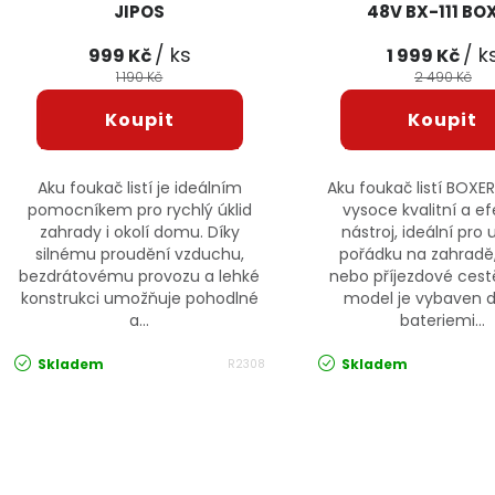
JIPOS
48V BX-111 BO
/ ks
/ k
999 Kč
1 999 Kč
1 190 Kč
2 490 Kč
Aku foukač listí je ideálním
Aku foukač listí BOXER 
pomocníkem pro rychlý úklid
vysoce kvalitní a ef
zahrady i okolí domu. Díky
nástroj, ideální pro 
silnému proudění vzduchu,
pořádku na zahradě
bezdrátovému provozu a lehké
nebo příjezdové cest
konstrukci umožňuje pohodlné
model je vybaven
a...
bateriemi...
Skladem
Skladem
R2308
Ovládací prvky výpisu