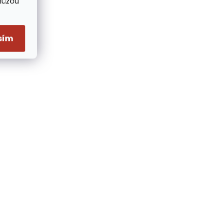
Můžou
sím