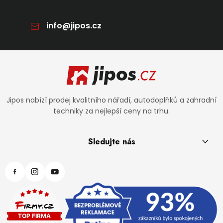
info
@
jipos.cz
Zápatí
Jipos nabízí prodej kvalitního nářadí, autodoplňků a zahradní
techniky za nejlepší ceny na trhu.
Sledujte nás