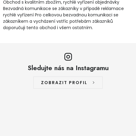
Obchod s kvalitním zbožím, rychlé vyřízení objednávky
Jaký je aktuální stav mé objednávky?
Bezvadná komunikace se zákazníky v případě reklamace
rychlé vyřízení Pro celkovou bezvadnou komunikaci se
zákazníkem a vycházení vstříc potřebám zákazníků
Velkoobchodní spolupráce (B2B)
Prodejna nářadí
doporučuji tento obchod i všem ostatním.
Servis nářadí
Hodnocení obchodu
Doprava a platba
Váš zákaznický účet
Kontakt
Sledujte nás na Instagramu
PODPORA
ZOBRAZIT PROFIL
Reklamační formulář
Odstoupení ve lhůtě 14 dní
Obchodní podmínky
Reklamační řád
Podmínky ochrany osobních údajů