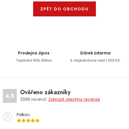
Dětská hřiště
ZPĚT DO OBCHODU
Autodoplňky
Vánoce
Prodejna Jipos
Dárek zdarma
Ochranné pomůcky
Teplická 906, Bílina
k objednávce nad 1 000 Kč
Fotovoltaika
Výprodej
Ověřeno zákazníky
4.8
3096
recenzí.
Zobrazit všechny recenze
Značky
Palkou