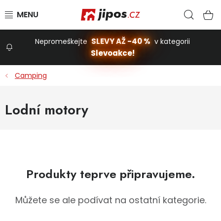
Přejít na obsah
Hled
N
SLEVY AŽ -40 %
Nepromeškejte
v kategorii
Slevoakce!
Slevoakce
Camping
Zahrada
Lodní motory
Stavba a dům
Dílna
Produkty teprve připravujeme.
Domácnost
Můžete se ale podívat na ostatní kategorie.