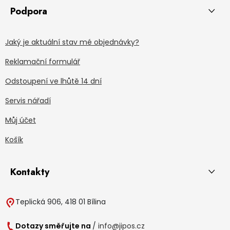
Podpora
Jaký je aktuální stav mé objednávky?
Reklamační formulář
Odstoupení ve lhůtě 14 dní
Servis nářadí
Můj účet
Košík
Kontakty
Teplická 906, 418 01 Bílina
Dotazy směřujte na
/
info@jipos.cz