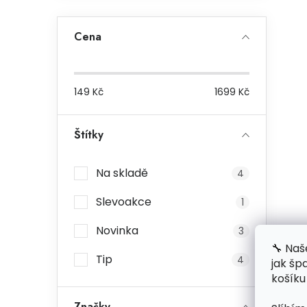
Cena
149
Kč
1699
Kč
Štítky
Na skladě
4
Slevoakce
1
Novinka
3
🔧 Naš
Tip
4
jak šp
košíku
Značky