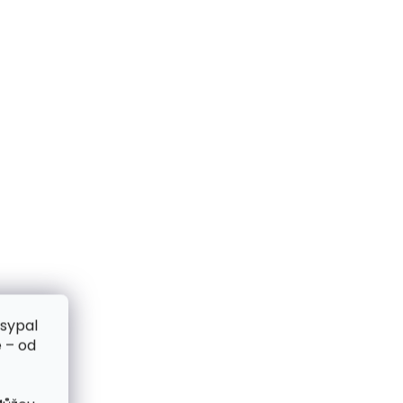
zsypal
 – od