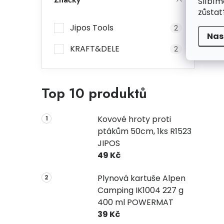
Slíbím
zůstat
Jipos Tools
2
Nas
KRAFT&DELE
2
Top 10 produktů
Kovové hroty proti
ptákům 50cm, 1ks R1523
JIPOS
49 Kč
Plynová kartuše Alpen
Camping IK1004 227 g
400 ml POWERMAT
39 Kč