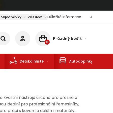
Důležité informace
Jaký je aktu
 objednávky
Váš účet
Prázdný košík
NÁKUPNÍ KOŠÍK
Dětská hřiště
Autodoplňky
 kvalitní nástroje určené pro přesné a
sou ideální pro profesionální řemeslníky,
 pro práci s kovem a dalšími materiály.