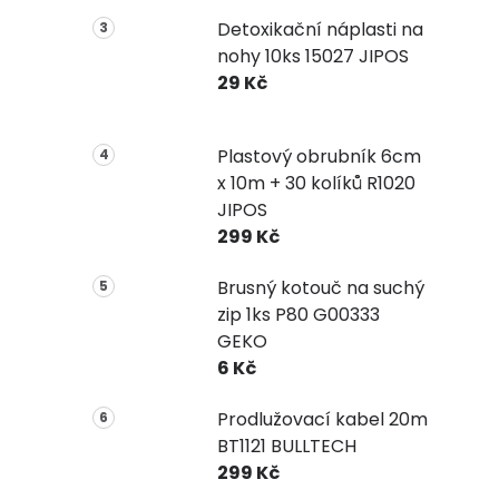
Detoxikační náplasti na
nohy 10ks 15027 JIPOS
29 Kč
Plastový obrubník 6cm
x 10m + 30 kolíků R1020
JIPOS
299 Kč
Brusný kotouč na suchý
zip 1ks P80 G00333
GEKO
6 Kč
Prodlužovací kabel 20m
BT1121 BULLTECH
299 Kč