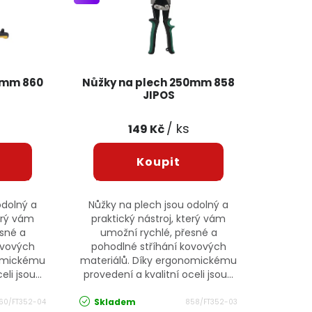
0mm 860
Nůžky na plech 250mm 858
JIPOS
/ ks
149 Kč
odolný a
Nůžky na plech jsou odolný a
terý vám
praktický nástroj, který vám
esné a
umožní rychlé, přesné a
ovových
pohodlné stříhání kovových
nomickému
materiálů. Díky ergonomickému
li jsou...
provedení a kvalitní oceli jsou...
Skladem
60/FT352-04
858/FT352-03