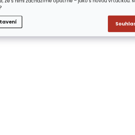
e, že s nimi zacházíme opatrně – jako s novou vrtačkou. 
?
tavení
Souhla