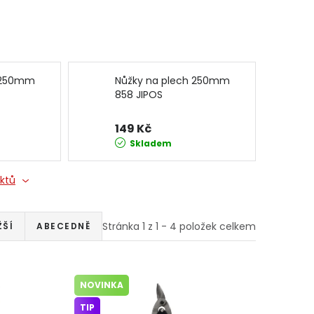
h 250mm
Nůžky na plech 250mm
858 JIPOS
149 Kč
Skladem
uktů
Stránka
1
z
1
-
4
položek celkem
ŽŠÍ
ABECEDNĚ
NOVINKA
TIP