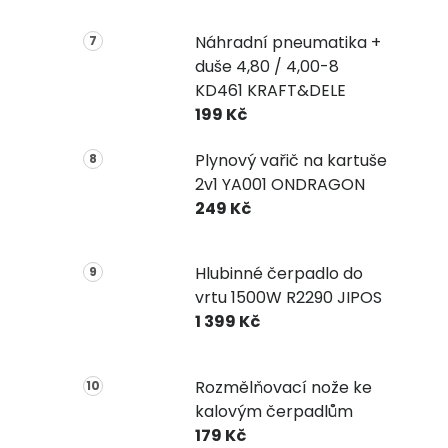
Náhradní pneumatika +
duše 4,80 / 4,00-8
KD461 KRAFT&DELE
199 Kč
Plynový vařič na kartuše
2v1 YA001 ONDRAGON
249 Kč
Hlubinné čerpadlo do
vrtu 1500W R2290 JIPOS
1 399 Kč
Rozmělňovací nože ke
kalovým čerpadlům
179 Kč