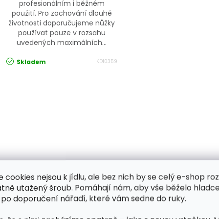
profesionálním i běžném
použití. Pro zachování dlouhé
životnosti doporučujeme nůžky
používat pouze v rozsahu
uvedených maximálních...
Skladem
KD10359
Ovládací prvky výpisu
e cookies nejsou k jídlu, ale bez nich by se celý e-shop ro
atně utažený šroub. Pomáhají nám, aby vše běželo hladce
 po doporučení nářadí, které vám sedne do ruky.