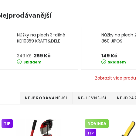
Nejprodávanější
Nůžky na plech 3-dílné
Nůžky na plec
KD10359 KRAFT&DELE
860 JIPOS
259 Kč
149 Kč
349 Kč
Skladem
Skladem
Zobrazit více prod
Řazení produktů
NEJPRODÁVANĚJŠÍ
NEJLEVNĚJŠÍ
NEJDRA
Výpis produktů
TIP
NOVINKA
TIP