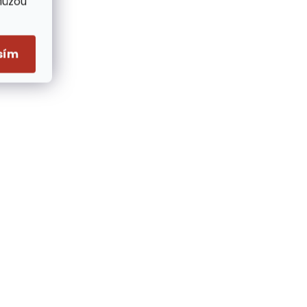
Můžou
sím