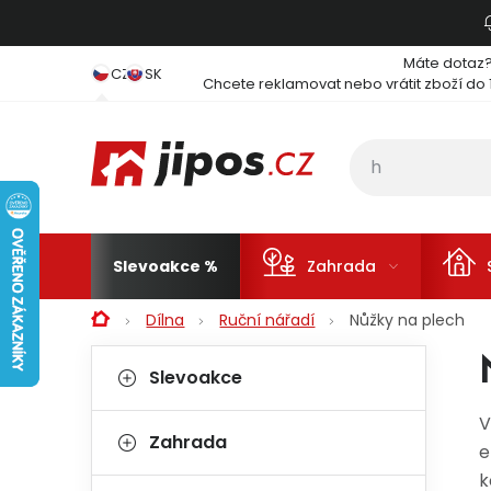
Přejít na obsah
Máte dotaz
CZ
SK
Chcete reklamovat nebo vrátit zboží do 
Slevoakce
Zahrada
Domů
Dílna
Ruční nářadí
Nůžky na plech
Postranní panel
Kategorie
Přeskočit kategorie
Slevoakce
V
Zahrada
e
k