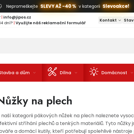
SLEVY AŽ -40 %
Slevoakce!
Nepromeškejte
v kategorii
?
|
info@jipos.cz
Kontakt
Stav
14 dní?
|
Využijte náš reklamační formulář
Stavba a dům
Dílna
Domácnost
Nůžky na plech
 naší kategorii pákových nůžek na plech naleznete vysoce
fektivní stříhání plechů a tenkých materiálů. Tyto nůžky j
ováře a domácí kutily, kteří potřebují spolehlivé nástroje