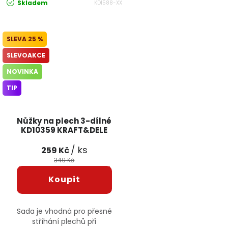
Skladem
KD1588-XX
25 %
SLEVOAKCE
NOVINKA
TIP
Nůžky na plech 3-dílné
KD10359 KRAFT&DELE
/ ks
259 Kč
349 Kč
Sada je vhodná pro přesné
stříhání plechů při