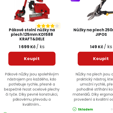
Pákové stolní nůžky na
Nůžky na plech 25
plech 125mm KD1588
JIPOS
KRAFT&DELE
/ ks
/ ks
1 699 Kč
149 Kč
Pákové nůžky jsou spolehlivým
Nůžky na plech jsou 
nástrojem pro každého, kdo
praktický nástroj, k
potřebuje rychle, přesně a
umožní rychlé, př
bezpečně řezat ocelové plechy
pohodlné stříhání k
či tyče. Díky pevné konstrukci,
materiálů. Díky ergo
pákovému převodu a
provedení a kvalitní oce
kvalitním...
Skladem
8