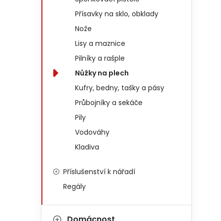
Přísavky na sklo, obklady
Nože
Lisy a maznice
Pilníky a rašple
Nůžky na plech
Kufry, bedny, tašky a pásy
Průbojníky a sekáče
Pily
Vodováhy
Kladiva
Příslušenství k nářadí
Regály
Domácnost