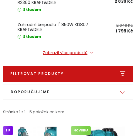
2 839 Kč
R2360 KRAFT&DELE
Dětská hřiště
Skladem
Autodoplňky
Zahradní čerpadlo 1" 850W KD807
2 049 Kč
KRAFT&DELE
1 799 Kč
Skladem
Vánoce
Zobrazit více produktů
Ochranné pomůcky
FILTROVAT PRODUKTY
Fotovoltaika
Výpis produktů
Řazení produktů
Výprodej
DOPORUČUJEME
Značky
Stránka
1
z
1
-
5
položek celkem
TIP
NOVINKA