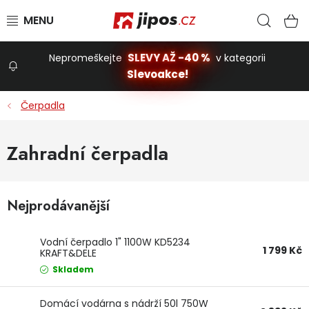
Přejít na obsah
Hled
N
SLEVY AŽ -40 %
Nepromeškejte
v kategorii
Slevoakce!
Slevoakce
Čerpadla
Zahrada
Zahradní čerpadla
Stavba a dům
Nejprodávanější
Dílna
Vodní čerpadlo 1" 1100W KD5234
1 799 Kč
KRAFT&DELE
Domácnost
Skladem
Domácí vodárna s nádrží 50l 750W