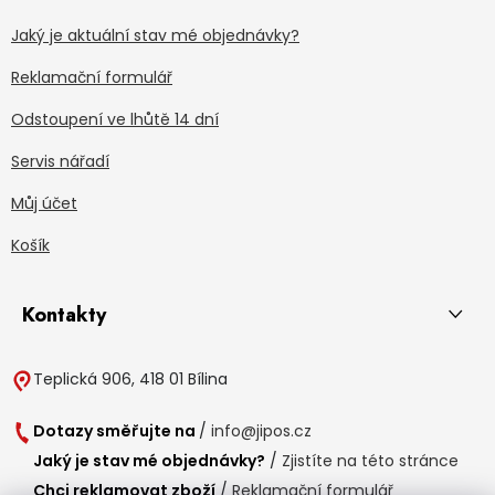
Jaký je aktuální stav mé objednávky?
Reklamační formulář
Odstoupení ve lhůtě 14 dní
Servis nářadí
Můj účet
Košík
Kontakty
Teplická 906, 418 01 Bílina
Dotazy směřujte na
/
info@jipos.cz
Jaký je stav mé objednávky?
/
Zjistíte na této stránce
Chci reklamovat zboží
/
Reklamační formulář