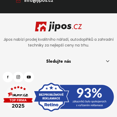
info
@
jipos.cz
Zápatí
Jipos nabízí prodej kvalitního nářadí, autodoplňků a zahradní
techniky za nejlepší ceny na trhu.
Sledujte nás