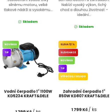
silnému motoru, velké
Nabízí vysoký výkon, tichý
tlakové nádrži a vysokému...
chod a dlouhou životnost –
ideální...
Skladem
Skladem
NOVINKA
12 %
TIP
SLEVOAKCE
NOVINKA
TIP
VÝPRODEJ SKLADU
Vodní čerpadlo 1" 1100W
Zahradní čerpadlo 1"
KD5234 KRAFT&DELE
850W KD807 KRAFT&DELE
/ ks
1 799 Kč
/ ks
1 799 Kč