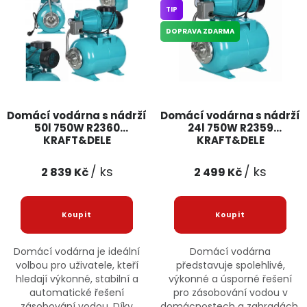
TIP
Jaký je aktuální stav mé objednávky?
DOPRAVA ZDARMA
Velkoobchodní spolupráce (B2B)
Prodejna nářadí
Servis nářadí
Hodnocení obchodu
Domácí vodárna s nádrží
Domácí vodárna s nádrží
Doprava a platba
Váš zákaznický účet
Kontakt
50l 750W R2360
24l 750W R2359
KRAFT&DELE
KRAFT&DELE
PODPORA
/ ks
/ ks
2 839 Kč
2 499 Kč
Reklamační formulář
Odstoupení ve lhůtě 14 dní
Obchodní podmínky
Reklamační řád
Domácí vodárna je ideální
Domácí vodárna
volbou pro uživatele, kteří
představuje spolehlivé,
Podmínky ochrany osobních údajů
hledají výkonné, stabilní a
výkonné a úsporné řešení
automatické řešení
pro zásobování vodou v
zásobování vodou. Díky
domácnostech a zahradách.