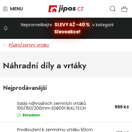
Přejít na obsah
Hled
N
SLEVY AŽ -40 %
Nepromeškejte
v kategorii
Slevoakce!
Slevoakce
Půdní/zemní vrtáky
Zahrada
Náhradní díly a vrtáky
Stavba a dům
Nejprodávanější
Dílna
Sada náhradních zemních vrtáků
999 Kč
100/150/200mm EDB001 BULLTECH
Domácnost
Skladem
Prodloužení k zemnímu vrtáku 50cm