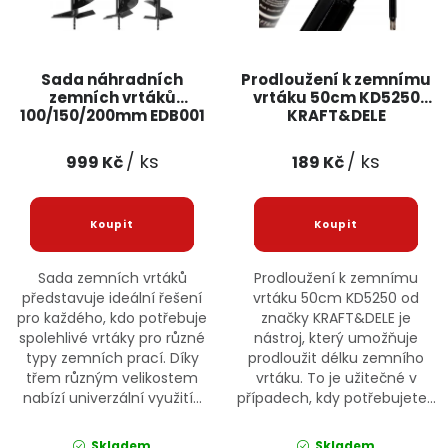
Jaký je aktuální stav mé objednávky?
Velkoobchodní spolupráce (B2B)
Prodejna nářadí
Sada náhradních
Prodloužení k zemnímu
zemních vrtáků
vrtáku 50cm KD5250
100/150/200mm EDB001
KRAFT&DELE
Servis nářadí
Hodnocení obchodu
BULLTECH
/ ks
/ ks
999 Kč
189 Kč
Doprava a platba
Váš zákaznický účet
Kontakt
PODPORA
Sada zemních vrtáků
Prodloužení k zemnímu
Reklamační formulář
Odstoupení ve lhůtě 14 dní
představuje ideální řešení
vrtáku 50cm KD5250 od
pro každého, kdo potřebuje
značky KRAFT&DELE je
spolehlivé vrtáky pro různé
nástroj, který umožňuje
Obchodní podmínky
Reklamační řád
typy zemních prací. Díky
prodloužit délku zemního
třem různým velikostem
vrtáku. To je užitečné v
Podmínky ochrany osobních údajů
nabízí univerzální využití...
případech, kdy potřebujete...
Skladem
Skladem