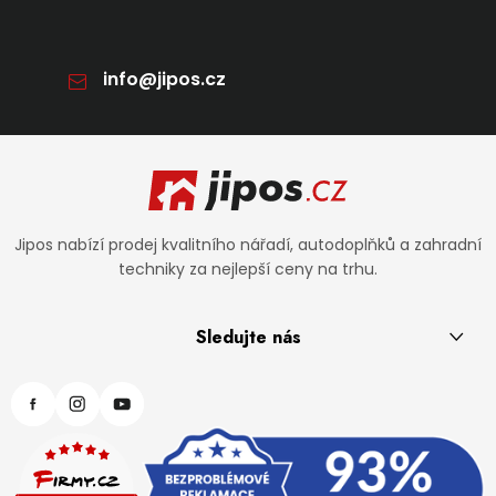
info
@
jipos.cz
Zápatí
Jipos nabízí prodej kvalitního nářadí, autodoplňků a zahradní
techniky za nejlepší ceny na trhu.
Sledujte nás