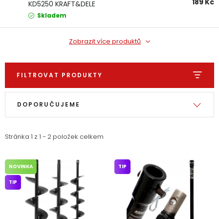
189 Kč
KD5250 KRAFT&DELE
Dětská hřiště
Skladem
Autodoplňky
Zobrazit více produktů
Vánoce
FILTROVAT PRODUKTY
Výpis produktů
Řazení produktů
Ochranné pomůcky
DOPORUČUJEME
Fotovoltaika
Stránka
1
z
1
-
2
položek celkem
Výprodej
NOVINKA
TIP
Značky
TIP