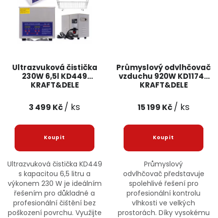
Ultrazvuková čistička
Průmyslový odvlhčovač
230W 6,5l KD449
vzduchu 920W KD11748
KRAFT&DELE
KRAFT&DELE
/ ks
/ ks
3 499 Kč
15 199 Kč
Ultrazvuková čistička KD449
Průmyslový
s kapacitou 6,5 litru a
odvlhčovač představuje
výkonem 230 W je ideálním
spolehlivé řešení pro
řešením pro důkladné a
profesionální kontrolu
profesionální čištění bez
vlhkosti ve velkých
poškození povrchu. Využijte
prostorách. Díky vysokému