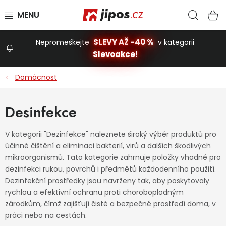
Přejít na obsah
Hled
N
SLEVY AŽ -40 %
Nepromeškejte
v kategorii
Slevoakce!
Slevoakce
Domácnost
Zahrada
Desinfekce
Stavba a dům
V kategorii "Dezinfekce" naleznete široký výběr produktů pro
účinné čištění a eliminaci bakterií, virů a dalších škodlivých
mikroorganismů. Tato kategorie zahrnuje položky vhodné pro
Dílna
dezinfekci rukou, povrchů i předmětů každodenního použití.
Dezinfekční prostředky jsou navrženy tak, aby poskytovaly
rychlou a efektivní ochranu proti choroboplodným
Domácnost
zárodkům, čímž zajišťují čisté a bezpečné prostředí doma, v
práci nebo na cestách.