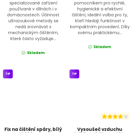
specializované zařízení
pomocníkem pro rychlé,
používané v dílnách i v
hygienické a efektivní
domácnostech. Účinnost
čištění, ideální volba pro ty,
ultrazvukové metody se
kteří hledají funkčnost v
nedá srovnávat s
kompaktním provedení. Díky
mechanickým čištěním,
svému praktickému...
které často vyžaduje...
Skladem
Skladem
TIP
TIP
Fix na čištění spáry, bílý
Vysoušeč vzduchu