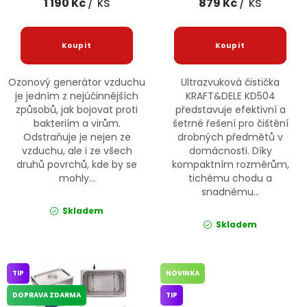
/ ks
/ ks
1 190 Kč
879 Kč
Ozonový generátor vzduchu
Ultrazvuková čistička
je jedním z nejúčinnějších
KRAFT&DELE KD504
způsobů, jak bojovat proti
představuje efektivní a
bakteriím a virům.
šetrné řešení pro čištění
Odstraňuje je nejen ze
drobných předmětů v
vzduchu, ale i ze všech
domácnosti. Díky
druhů povrchů, kde by se
kompaktním rozměrům,
mohly...
tichému chodu a
snadnému...
Skladem
Skladem
TIP
NOVINKA
DOPRAVA ZDARMA
TIP