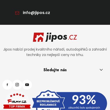
info
@
jipos.cz
Zápatí
Jipos nabízí prodej kvalitního nářadí, autodoplňků a zahradní
techniky za nejlepší ceny na trhu.
Sledujte nás