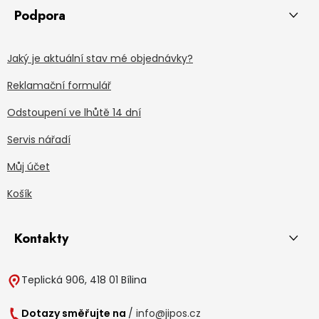
Podpora
Jaký je aktuální stav mé objednávky?
Reklamační formulář
Odstoupení ve lhůtě 14 dní
Servis nářadí
Můj účet
Košík
Kontakty
Teplická 906, 418 01 Bílina
Dotazy směřujte na
/
info@jipos.cz