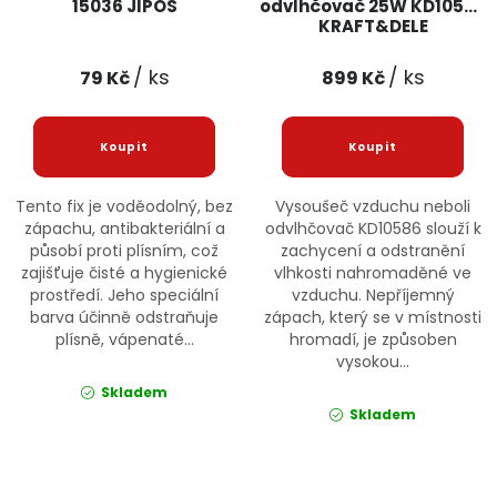
15036 JIPOS
odvlhčovač 25W KD10586
KRAFT&DELE
/ ks
/ ks
79 Kč
899 Kč
Tento fix je voděodolný, bez
Vysoušeč vzduchu neboli
zápachu, antibakteriální a
odvlhčovač KD10586 slouží k
působí proti plísním, což
zachycení a odstranění
zajišťuje čisté a hygienické
vlhkosti nahromaděné ve
prostředí. Jeho speciální
vzduchu. Nepříjemný
barva účinně odstraňuje
zápach, který se v místnosti
plísně, vápenaté...
hromadí, je způsoben
vysokou...
Skladem
Skladem