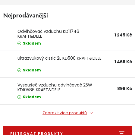
Dětská hřiště
Nejprodávanější
Autodoplňky
Odvlhčovač vzduchu KD11746
1 249 Kč
KRAFT&DELE
Vánoce
Skladem
Ultrazvukový čistič 2L KD500 KRAFT&DELE
Ochranné pomůcky
1 469 Kč
Skladem
Fotovoltaika
Vysoušeč vzduchu odvlhčovač 25W
899 Kč
Výprodej
KD10586 KRAFT&DELE
Skladem
Značky
Zobrazit více produktů
FILTROVAT PRODUKTY