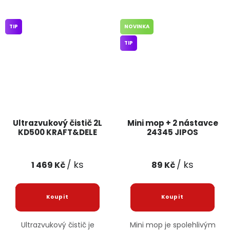
TIP
NOVINKA
TIP
Ultrazvukový čistič 2L
Mini mop + 2 nástavce
KD500 KRAFT&DELE
24345 JIPOS
/ ks
/ ks
1 469 Kč
89 Kč
Ultrazvukový čistič je
Mini mop je spolehlivým