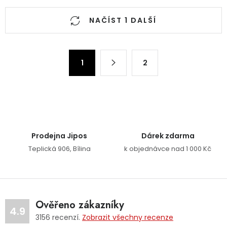
Ovládací prvky výpisu
NAČÍST 1 DALŠÍ
Stránkování
1
2
Prodejna Jipos
Dárek zdarma
Teplická 906, Bílina
k objednávce nad 1 000 Kč
Ověřeno zákazníky
4.9
3156
recenzí.
Zobrazit všechny recenze