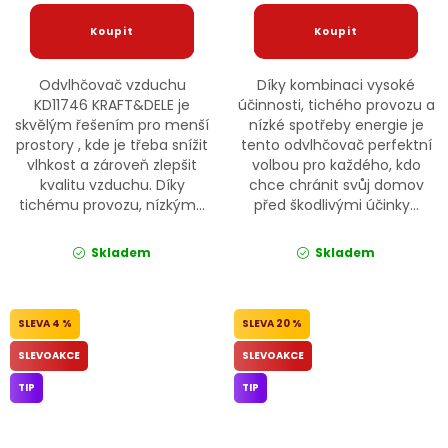
Odvlhčovač vzduchu
Díky kombinaci vysoké
KD11746 KRAFT&DELE je
účinnosti, tichého provozu a
skvělým řešením pro menší
nízké spotřeby energie je
prostory , kde je třeba snížit
tento odvlhčovač perfektní
vlhkost a zároveň zlepšit
volbou pro každého, kdo
kvalitu vzduchu. Díky
chce chránit svůj domov
tichému provozu, nízkým...
před škodlivými účinky...
Skladem
Skladem
4 %
20 %
SLEVOAKCE
SLEVOAKCE
TIP
TIP