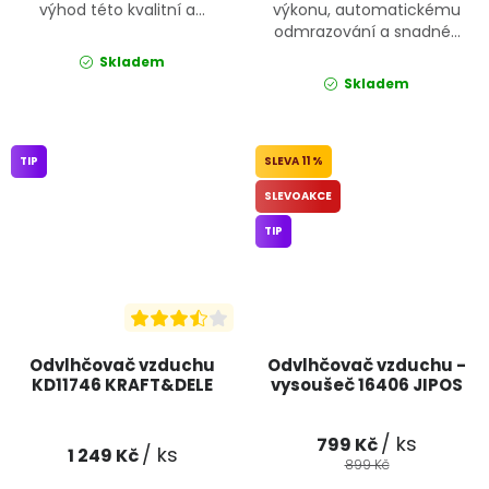
výhod této kvalitní a...
výkonu, automatickému
odmrazování a snadné...
Skladem
Skladem
TIP
11 %
SLEVOAKCE
TIP
Odvlhčovač vzduchu
Odvlhčovač vzduchu -
KD11746 KRAFT&DELE
vysoušeč 16406 JIPOS
/ ks
799 Kč
/ ks
1 249 Kč
899 Kč