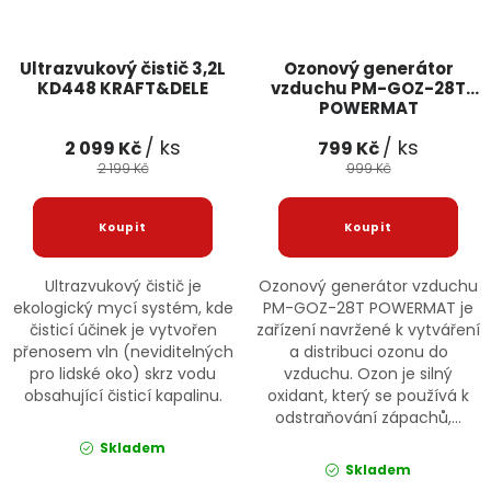
Ultrazvukový čistič 3,2L
Ozonový generátor
KD448 KRAFT&DELE
vzduchu PM-GOZ-28T
POWERMAT
/ ks
/ ks
2 099 Kč
799 Kč
2 199 Kč
999 Kč
Ultrazvukový čistič je
Ozonový generátor vzduchu
ekologický mycí systém, kde
PM-GOZ-28T POWERMAT je
čisticí účinek je vytvořen
zařízení navržené k vytváření
přenosem vln (neviditelných
a distribuci ozonu do
pro lidské oko) skrz vodu
vzduchu. Ozon je silný
obsahující čisticí kapalinu.
oxidant, který se používá k
odstraňování zápachů,...
Skladem
Skladem